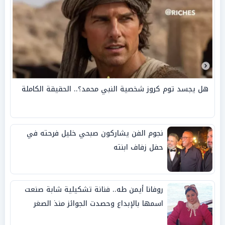
هل يجسد توم كروز شخصية النبي محمد؟.. الحقيقة الكاملة
نجوم الفن يشاركون صبحي خليل فرحته في
حفل زفاف ابنته
روفانا أيمن طه.. فنانة تشكيلية شابة صنعت
اسمها بالإبداع وحصدت الجوائز منذ الصغر