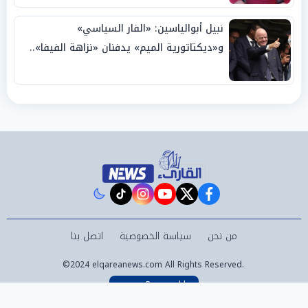
نبيل أبوالياسين: «الفار السياسي»
و«ديكتاتورية الميم» يدفنان «نزاهة الفيفا»..
وإقالة «إنفانتينو» باتت حتمية
instagram
tiktok
youtube
twitter
facebook
من نحن
سياسة الخصوصية
اتصل بنا
©2024 elqareanews.com All Rights Reserved.
Powered by