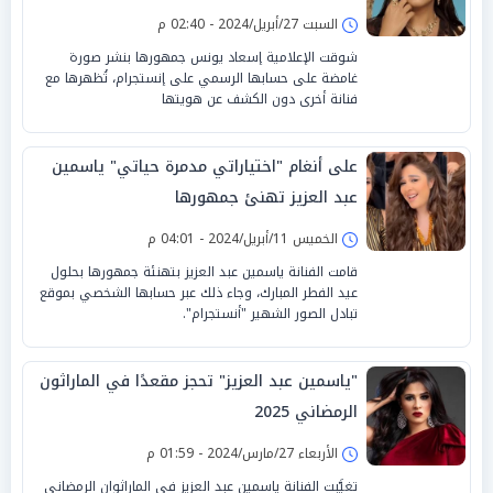
السبت 27/أبريل/2024 - 02:40 م
شوقت الإعلامية إسعاد يونس جمهورها بنشر صورة
غامضة على حسابها الرسمي على إنستجرام، تُظهرها مع
فنانة أخرى دون الكشف عن هويتها
على أنغام "اختياراتي مدمرة حياتي" ياسمين
عبد العزيز تهنئ جمهورها
الخميس 11/أبريل/2024 - 04:01 م
قامت الفنانة ياسمين عبد العزيز بتهنئة جمهورها بحلول
عيد الفطر المبارك، وجاء ذلك عبر حسابها الشخصي بموقع
تبادل الصور الشهير "أنستجرام".
"ياسمين عبد العزيز" تحجز مقعدًا في الماراثون
الرمضاني 2025
الأربعاء 27/مارس/2024 - 01:59 م
تغيَّبت الفنانة ياسمين عبد العزيز في الماراثوان الرمضاني