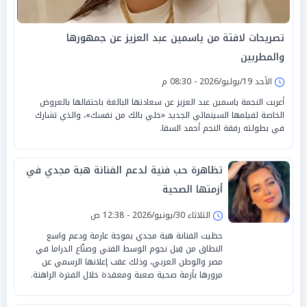
تصريحات لافتة من ياسمين عبد العزيز عن جمهورها
والمطربين
الأحد 19/يوليو/2026 - 08:30 م
أعربت النجمة ياسمين عبد العزيز عن سعادتها البالغة باحتفالها بالعروض
الخاصة لفيلمها السينمائي الجديد «خلي بالك من نفسك»، والذي تشارك
في بطولته رفقة النجم أحمد السقا.
تظاهرة حب فنية لدعم الفنانة هبة مجدي في
أزمتها الصحية
الثلاثاء 30/يونيو/2026 - 12:38 ص
حظيت الفنانة هبة مجدي بموجة عارمة ودعم واسع
النطاق من قِبل نجوم الوسط الفني وصنّاع الدراما في
مصر والوطن العربي، وذلك عقب إعلانها الرسمي عن
مرورها بأزمة صحية صعبة ومعقدة خلال الفترة الراهنة.