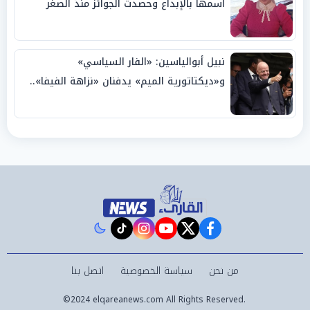
اسمها بالإبداع وحصدت الجوائز منذ الصغر
نبيل أبوالياسين: «الفار السياسي»
و«ديكتاتورية الميم» يدفنان «نزاهة الفيفا»..
وإقالة «إنفانتينو» باتت حتمية
instagram
tiktok
youtube
twitter
facebook
من نحن
سياسة الخصوصية
اتصل بنا
©2024 elqareanews.com All Rights Reserved.