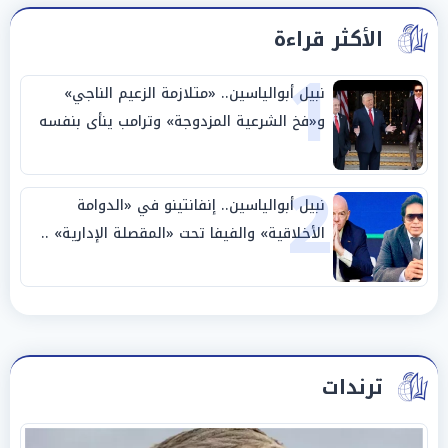
الأكثر قراءة
1
نبيل أبوالياسين.. «متلازمة الزعيم الناجي»
و«فخ الشرعية المزدوجة» وترامب ينأى بنفسه
وحليفه في «ميتم استراتيجي»
2
نبيل أبوالياسين.. إنفانتينو في «الدوامة
الأخلاقية» والفيفا تحت «المقصلة الإدارية» ..
«عبادة العرش وجنازة المصداقية»
ترندات