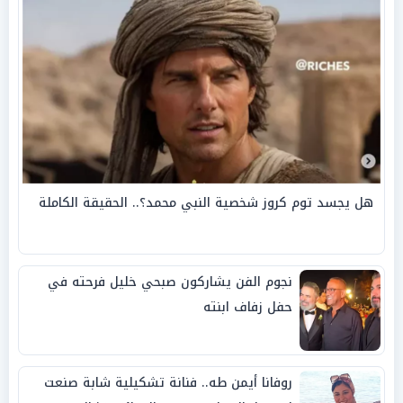
هل يجسد توم كروز شخصية النبي محمد؟.. الحقيقة الكاملة
نجوم الفن يشاركون صبحي خليل فرحته في
حفل زفاف ابنته
روفانا أيمن طه.. فنانة تشكيلية شابة صنعت