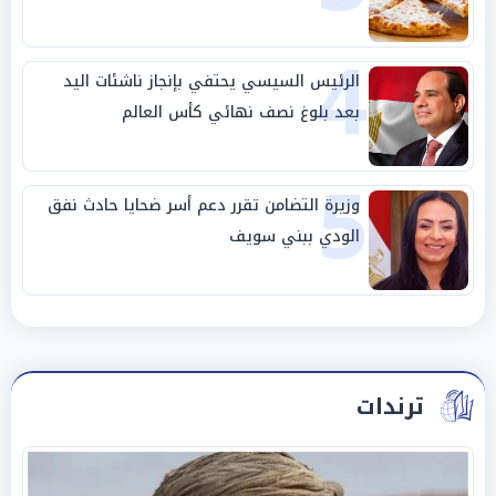
4
الرئيس السيسي يحتفي بإنجاز ناشئات اليد
بعد بلوغ نصف نهائي كأس العالم
5
وزيرة التضامن تقرر دعم أسر ضحايا حادث نفق
الودي ببني سويف
ترندات