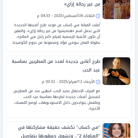
من غير رجالة إزاي»
الثلاثاء 26/أغسطس/2025 - 04:33 م
أعلنت الفنانة مي كساب عن موعد طرح أغنيتها الجديدة
التي تحمل اسم «هتعيشوا من غير رجالة إزاي»، والمقرر
أن تكون الأغنية الرسمية لفيلم «آخر راجل في العالم»،
بطولة الفنان بيومي فؤاد ومجموعة من نجوم الكوميديا.
طرح أغانى جديدة لعدد من المطربين بمناسبة
عيد الحب
الأربعاء 12/فبراير/2025 - 03:32 م
مع اقتراب الاحتفال بعيد الحب، انتهى عدد من المطربين
لتسجيل أغنيات جديدة لطرحها بمناسبة عيد الحب،
وبالفعل يتواجدون داخل الاستوديوهات، لوضع اللمسات
الأخيرة.
"مي كساب" تكشف حقيقة مشاركتها في
"العتاولة 2".. وتشوق جمهورها بتفاصيل