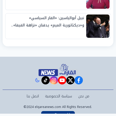
نبيل أبوالياسين: «الفار السياسي»
و«ديكتاتورية الميم» يدفنان «نزاهة الفيفا»..
وإقالة «إنفانتينو» باتت حتمية
instagram
tiktok
youtube
twitter
facebook
من نحن
سياسة الخصوصية
اتصل بنا
©2024 elqareanews.com All Rights Reserved.
Powered by