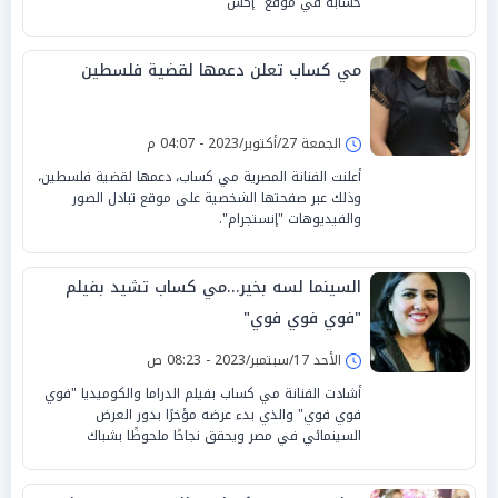
حسابه في موقع "إكس
مي كساب تعلن دعمها لقضية فلسطين
الجمعة 27/أكتوبر/2023 - 04:07 م
أعلنت الفنانة المصرية مي كساب، دعمها لقضية فلسطين،
وذلك عبر صفحتها الشخصية على موقع تبادل الصور
والفيديوهات "إنستجرام".
السينما لسه بخير...مي كساب تشيد بفيلم
"فوي فوي فوي"
الأحد 17/سبتمبر/2023 - 08:23 ص
أشادت الفنانة مي كساب بفيلم الدراما والكوميديا "فوي
فوي فوي" والذي بدء عرضه مؤخرًا بدور العرض
السينمائي في مصر ويحقق نجاحًا ملحوظًا بشباك