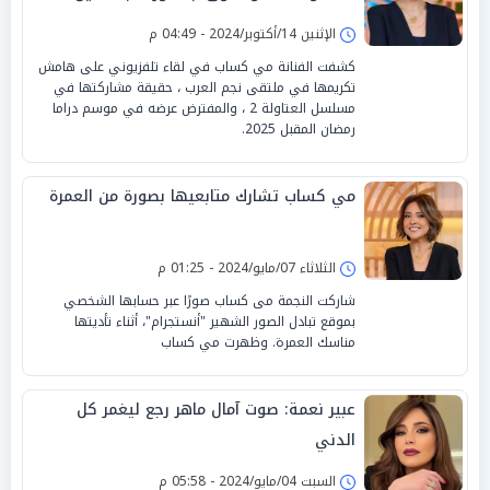
جديدة
الإثنين 14/أكتوبر/2024 - 04:49 م
كشفت الفنانة مي كساب في لقاء تلفزيوني على هامش
تكريمها في ملتقى نجم العرب ، حقيقة مشاركتها في
مسلسل العتاولة 2 ، والمفترض عرضه في موسم دراما
رمضان المقبل 2025.
مي كساب تشارك متابعيها بصورة من العمرة
الثلاثاء 07/مايو/2024 - 01:25 م
شاركت النجمة مى كساب صورًا عبر حسابها الشخصي
بموقع تبادل الصور الشهير "أنستجرام"، أثناء تأديتها
مناسك العمرة. وظهرت مي كساب
عبير نعمة: صوت آمال ماهر رجع ليغمر كل
الدني
السبت 04/مايو/2024 - 05:58 م