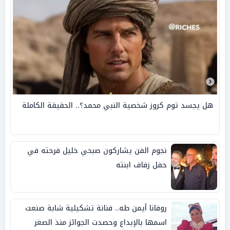
هل يجسد توم كروز شخصية النبي محمد؟.. الحقيقة الكاملة
نجوم الفن يشاركون صبحي خليل فرحته في
حفل زفاف ابنته
روفانا أيمن طه.. فنانة تشكيلية شابة صنعت
اسمها بالإبداع وحصدت الجوائز منذ الصغر