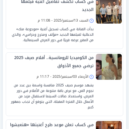
مي كساب تكشف تفاصيل أغنية فيلمها
الجديد
السبت 13/سبتمبر/2025 - 11:08 م
بدأت الفنانة مي كساب تسجيل أغنية «موجوعة منك»
الدعائية لفيلمها الجديد «مؤلف ومخرج وحرامي»، والذي
من المقرر عرضه قريبًا في دور العرض السينمائية.
من الكوميديا للرومانسية.. أفلام صيف 2025
ترضي جميع الأذواق
الأربعاء 03/سبتمبر/2025 - 11:17 م
يشهد موسم صيف 2025 منافسة واسعة بين عدد من
نجوم الفن، مع عرض باقة متنوعة من الأفلام في دور
العرض، واستعداد صالات السينما لاستقبال مزيد من
الأعمال خلال الفترة المقبلة، التي يتوقع أن تجذب جمهور
كبير.
مي كساب تعلن موعد طرح أغنيتها «هتعيشوا