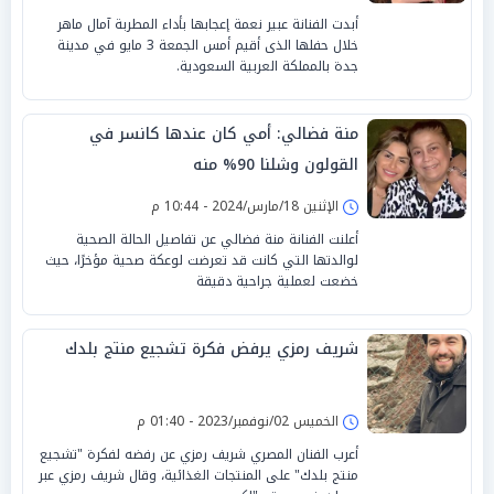
أبدت الفنانة عبير نعمة إعجابها بأداء المطربة آمال ماهر
خلال حفلها الذى أقيم أمس الجمعة 3 مايو في مدينة
جدة بالمملكة العربية السعودية.
منة فضالي: أمي كان عندها كانسر في
القولون وشلنا 90% منه
الإثنين 18/مارس/2024 - 10:44 م
أعلنت الفنانة منة فضالي عن تفاصيل الحالة الصحية
لوالدتها التي كانت قد تعرضت لوعكة صحية مؤخرًا، حيث
خضعت لعملية جراحية دقيقة
شريف رمزي يرفض فكرة تشجيع منتج بلدك
الخميس 02/نوفمبر/2023 - 01:40 م
أعرب الفنان المصري شريف رمزي عن رفضه لفكرة "تشجيع
منتج بلدك" على المنتجات الغذائية، وقال شريف رمزي عبر