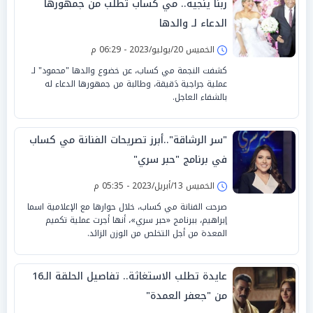
ربنا ينجيه.. مي كساب تطلب من جمهورها
الدعاء لـ والدها
الخميس 20/يوليو/2023 - 06:29 م
كشفت النجمة مي كساب، عن خضوع والدها "محمود" لـ
عملية جراجية دَقيقة، وطالبة من جمهورها الدعاء له
بالشفاء العاجل.
"سر الرشاقة"..أبرز تصريحات الفنانة مي كساب
في برنامج "حبر سري"
الخميس 13/أبريل/2023 - 05:35 م
صرحت الفنانة مي كساب، خلال حوارها مع الإعلامية اسما
إبراهيم، ببرنامج «حبر سري»، أنها أجرت عملية تكميم
المعدة من أجل التخلص من الوزن الزائد.
عايدة تطلب الاستغاثة.. تفاصيل الحلقة الـ16
من "جعفر العمدة"