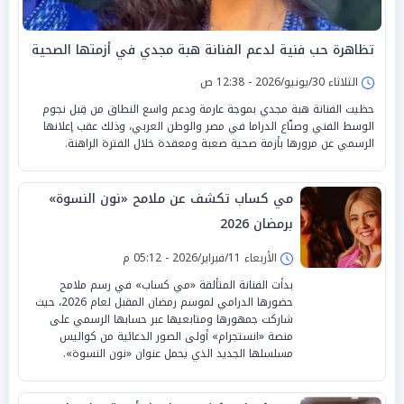
تظاهرة حب فنية لدعم الفنانة هبة مجدي في أزمتها الصحية
الثلاثاء 30/يونيو/2026 - 12:38 ص
حظيت الفنانة هبة مجدي بموجة عارمة ودعم واسع النطاق من قِبل نجوم
الوسط الفني وصنّاع الدراما في مصر والوطن العربي، وذلك عقب إعلانها
الرسمي عن مرورها بأزمة صحية صعبة ومعقدة خلال الفترة الراهنة.
مي كساب تكشف عن ملامح «نون النسوة»
برمضان 2026
الأربعاء 11/فبراير/2026 - 05:12 م
بدأت الفنانة المتألقة «مي كساب» في رسم ملامح
حضورها الدرامي لموسم رمضان المقبل لعام 2026، حيث
شاركت جمهورها ومتابعيها عبر حسابها الرسمي على
منصة «انستجرام» أولى الصور الدعائية من كواليس
مسلسلها الجديد الذي يحمل عنوان «نون النسوة».