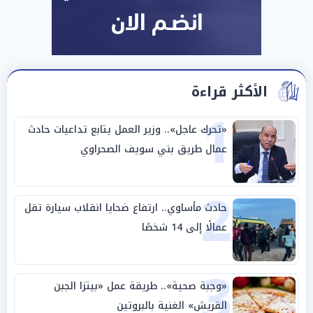
الأكثر قراءة
1
«تحرك عاجل».. وزير العمل يتابع تداعيات حادث
عمال طريق بني سويف الصحراوي
2
حادث مأساوي.. ارتفاع ضحايا انقلاب سيارة تقل
عمالًا إلى 14 شخصًا
3
«وجبة صحية».. طريقة عمل «بيتزا الجبن
القريش» الغنية بالبروتين