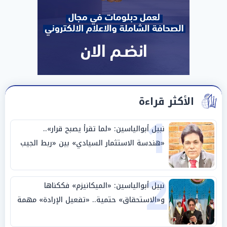
الأكثر قراءة
1
نبيل أبوالياسين: «لما تقرأ يصبح قرار»..
«هندسة الاستثمار السيادي» بين «ربط الجيب
بالوطن» و«سيادة الكلمة»
2
نبيل أبوالياسين: «الميكانيزم» فككناها
و«الاستحقاق» حتمية.. «تفعيل الإرادة» مهمة
الجامعة العربية