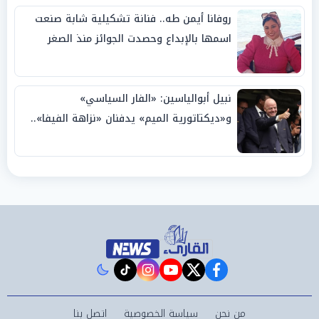
روفانا أيمن طه.. فنانة تشكيلية شابة صنعت
اسمها بالإبداع وحصدت الجوائز منذ الصغر
نبيل أبوالياسين: «الفار السياسي»
و«ديكتاتورية الميم» يدفنان «نزاهة الفيفا»..
وإقالة «إنفانتينو» باتت حتمية
instagram
tiktok
youtube
twitter
facebook
من نحن
سياسة الخصوصية
اتصل بنا