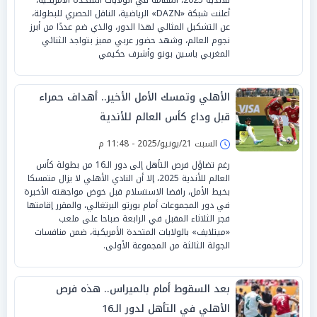
أعلنت شبكة «DAZN» الرياضية، الناقل الحصري للبطولة،
عن التشكيل المثالي لهذا الدور، والذي ضم عددًا من أبرز
نجوم العالم، وشهد حضور عربي مميز بتواجد الثنائي
المغربي ياسين بونو وأشرف حكيمي
الأهلي وتمسك الأمل الأخير.. أهداف حمراء
قبل وداع كأس العالم للأندية
السبت 21/يونيو/2025 - 11:48 م
رغم تضاؤل فرص التأهل إلى دور الـ16 من بطولة كأس
العالم للأندية 2025، إلا أن النادي الأهلي لا يزال متمسكا
بخيط الأمل، رافضا الاستسلام قبل خوض مواجهته الأخيرة
في دور المجموعات أمام بورتو البرتغالي، والمقرر إقامتها
فجر الثلاثاء المقبل في الرابعة صباحا على ملعب
«ميتلايف» بالولايات المتحدة الأمريكية، ضمن منافسات
الجولة الثالثة من المجموعة الأولى.
بعد السقوط أمام بالميراس.. هذه فرص
الأهلي في التأهل لدور الـ16