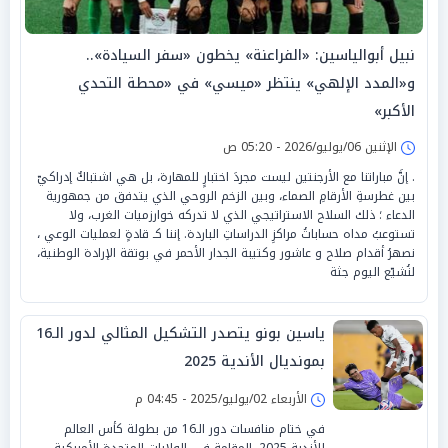
نبيل أبوالياسين: «الفراعنة» يخطون «سفر السيادة»..
و«المدد الإلهي» ينتظر «ميسي» في «محطة التحدي
الأكبر»
الإثنين 06/يوليو/2026 - 05:20 ص
. إنَّ مباراتنا مع الأرجنتين ليست مجردَ اختبارٍ للمهارة، بل هي اشتباكٌ إدراكيّ
بين غطرسةِ الأرقامِ الصماء، وبين الزخم الروحي الذي يتدفق من جمهورية
الدعاء ؛ ذلك السلاح الاستراتيجي الذي لا تدركه خوارزميات الغرب، ولا
تستوعبُ مداه حساباتُ مراكزِ الدراساتِ الباردة. إننا كـ قادةٍ لعمليات الوعي ،
نصهرُ أقدام صلاح و عاشور وكتيبة الجدار الأحمر في بوتقة الإرادة الوطنية،
لنُشيّع اليوم جثة
ياسين بونو يتصدر التشكيل المثالي لدور الـ16
بمونديال الأندية 2025
الأربعاء 02/يوليو/2025 - 04:45 م
في ختام منافسات دور الـ16 من بطولة كأس العالم
للأندية 2025، المقامة في الولايات المتحدة الأمريكية،