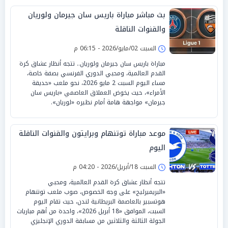
بث مباشر مباراة باريس سان جيرمان ولوريان
والقنوات الناقلة
السبت 02/مايو/2026 - 06:15 م
مباراة باريس سان جيرمان ولوريان.. تتجه أنظار عشاق كرة
القدم العالمية، ومحبي الدوري الفرنسي بصفة خاصة،
مساء اليوم السبت 2 مايو 2026، نحو ملعب «حديقة
الأمراء»، حيث يخوض العملاق العاصمي «باريس سان
جيرمان» مواجهة هامة أمام نظيره «لوريان».
موعد مباراة توتنهام وبرايتون والقنوات الناقلة
اليوم
السبت 18/أبريل/2026 - 04:20 م
تتجه أنظار عشاق كرة القدم العالمية، ومحبي
«البريميرليج» على وجه الخصوص، صوب ملعب توتنهام
هوتسبير بالعاصمة البريطانية لندن، حيث تقام اليوم
السبت، الموافق «18 أبريل 2026»، واحدة من أهم مباريات
الجولة الثالثة والثلاثين من مسابقة الدوري الإنجليزي