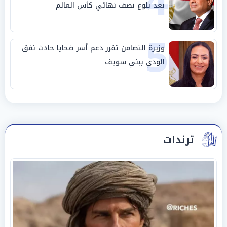
4
بعد بلوغ نصف نهائي كأس العالم
5
وزيرة التضامن تقرر دعم أسر ضحايا حادث نفق
الودي ببني سويف
ترندات