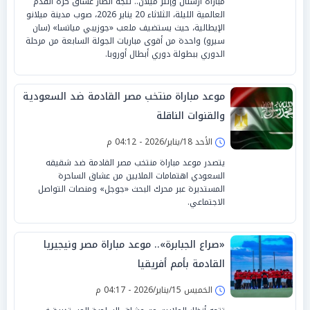
مباراة أرسنال وإنتر ميلان.. تتجه أنظار عشاق كرة القدم
العالمية الليلة، الثلاثاء 20 يناير 2026، صوب مدينة ميلانو
الإيطالية، حيث يستضيف ملعب «جوزيبي مياتسا» (سان
سيرو) واحدة من أقوى مباريات الجولة السابعة من مرحلة
الدوري ببطولة دوري أبطال أوروبا.
موعد مباراة منتخب مصر القادمة ضد السعودية
والقنوات الناقلة
الأحد 18/يناير/2026 - 04:12 م
يتصدر موعد مباراة منتخب مصر القادمة ضد شقيقه
السعودي اهتمامات الملايين من عشاق الساحرة
المستديرة عبر محرك البحث «جوجل» ومنصات التواصل
الاجتماعي.
«صراع الجبابرة».. موعد مباراة مصر ونيجيريا
القادمة بأمم أفريقيا
الخميس 15/يناير/2026 - 04:17 م