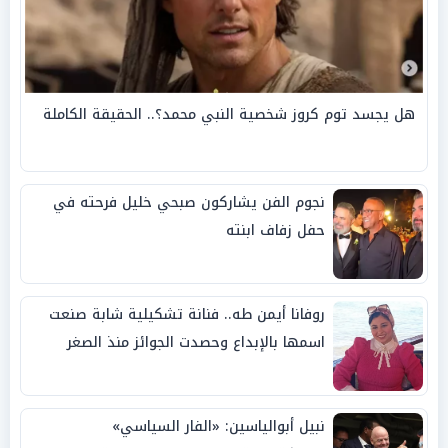
هل يجسد توم كروز شخصية النبي محمد؟.. الحقيقة الكاملة
نجوم الفن يشاركون صبحي خليل فرحته في
حفل زفاف ابنته
روفانا أيمن طه.. فنانة تشكيلية شابة صنعت
اسمها بالإبداع وحصدت الجوائز منذ الصغر
نبيل أبوالياسين: «الفار السياسي»