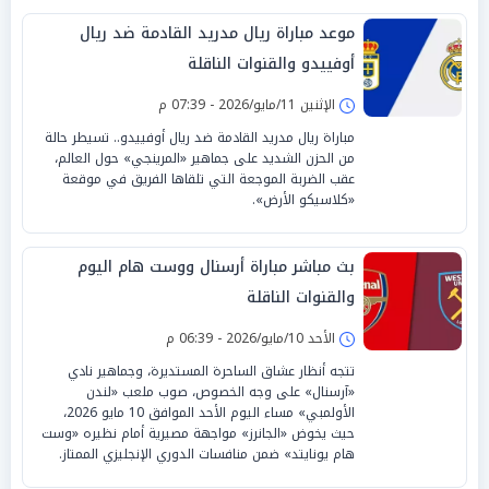
موعد مباراة ريال مدريد القادمة ضد ريال
أوفييدو والقنوات الناقلة
الإثنين 11/مايو/2026 - 07:39 م
مباراة ريال مدريد القادمة ضد ريال أوفييدو.. تسيطر حالة
من الحزن الشديد على جماهير «المرينجي» حول العالم،
عقب الضربة الموجعة التي تلقاها الفريق في موقعة
«كلاسيكو الأرض».
بث مباشر مباراة أرسنال ووست هام اليوم
والقنوات الناقلة
الأحد 10/مايو/2026 - 06:39 م
تتجه أنظار عشاق الساحرة المستديرة، وجماهير نادي
«آرسنال» على وجه الخصوص، صوب ملعب «لندن
الأولمبي» مساء اليوم الأحد الموافق 10 مايو 2026،
حيث يخوض «الجانرز» مواجهة مصيرية أمام نظيره «وست
هام يونايتد» ضمن منافسات الدوري الإنجليزي الممتاز.