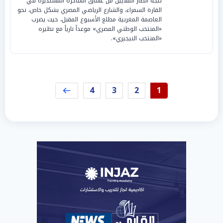
تتجه أنظار الملايين من عشاق الساحرة المستديرة في
القارة السمراء، والشارع الرياضي المصري بشكل خاص، نحو
العاصمة المغربية مطلع الأسبوع المقبل، حيث يضرب
«المنتخب الوطني المصري» موعداً نارياً مع نظيره
«المنتخب النيجيري».
4
3
2
1