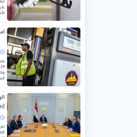
على
الأ
اس
ا
يشه
وال
العا
ال
إين
ا
صرح
الل