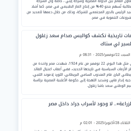
عاون القائم بين الدولة المصرية وشركة إيني ، خاصة وأن الشركة
الإيطالية تُسهم بنحو 40% من إنتاج الغاز الطبيعي في مصر، كما أشاد
يد الرئيس بالدور المجتمعي للشركة، وذلك من خلال دعمها للعديد من
شروعات التنموية في مصر.
مات تاريخية تكشف كواليس صدام سعد زغلول
لسير لي ستاك
لسبت 22/نوفمبر/2025 - 08:31 م
في مثل هذا اليوم، 22 نوفمبر من عام 1924، شهدت مصر واحدة من
ر الأزمات السياسية في تاريخها الحديث، ففي أعقاب اغتيال القائد
ريطاني البارز، قام المندوب السامي البريطاني، اللورد إدموند اللنبي،
جيه إنذار قاسٍ وشديد اللهجة إلى حكومة الأغلبية المصرية برئاسة
عيم الوطني سعد باشا زغلول.
زراعة».. لا وجود لأسراب جراد داخل مصر
لثلاثاء 28/أكتوبر/2025 - 02:01 م