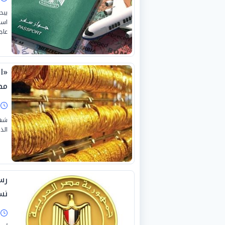
يبح
است
عاج
«ا
مصر
ا
شهد
الذه
رس
نس
ا