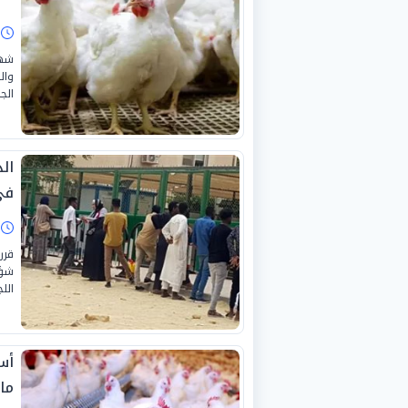
ا
شهد
وال
الجمع
ال
في
ا
قرر
شؤو
اللج
مايو