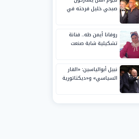
صبحي خليل فرحته في
حفل زفاف ابنته
روفانا أيمن طه.. فنانة
تشكيلية شابة صنعت
اسمها بالإبداع وحصدت
الجوائز منذ الصغر
نبيل أبوالياسين: «الفار
السياسي» و«ديكتاتورية
الميم» يدفنان «نزاهة
الفيفا».. وإقالة
«إنفانتينو» باتت حتمية