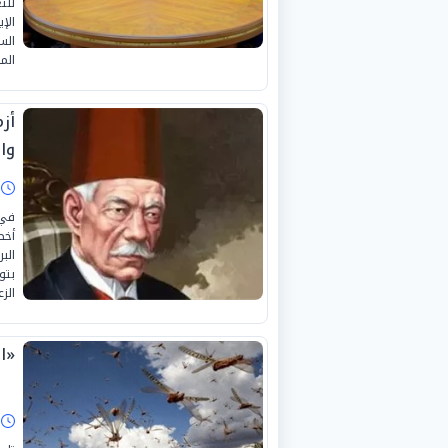
للت
الس
الم
أز
وا
ا
أخط
الب
بتو
الز
«ال
ا