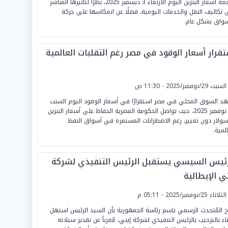
متابعة أسعار البنزين اليوم الأربعاء 3 ديسمبر 2025، نظرًا لتأثيرها المباشر
 تكاليف النقل والخدمات اليومية، فضلًا عن انعكاسها على حركة
سواق بشكل عام.
تقرار أسعار الوقود في مصر رغم التقلبات العالمية
لسبت 29/نوفمبر/2025 - 11:30 ص
د السوق المحلي في مصر استقرارًا في أسعار الوقود اليوم السبت
29 نوفمبر 2025، حيث تواصل الحكومة المصرية الحفاظ على أسعار البنزين
سولار دون تغيير، رغم الاضطرابات المستمرة في أسواق النفط
لمية.
رئيس السيسي يستقبل الرئيس التنفيذي لشركة
ي الإيطالية
لثلاثاء 25/نوفمبر/2025 - 05:11 م
 المُتحدث الرسمي باِسم رئاسة الجمهورية بأن السيد الرئيس استهل
قاء بالترحيب بالرئيس التنفيذي لشركة إيني، مُعرباً عن تقدير سيادته