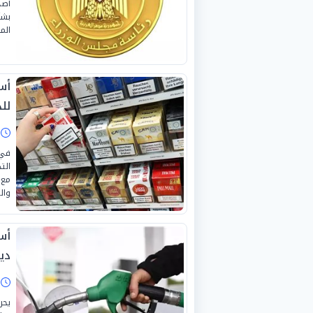
أصدر
بشأ
الم
أس
لل
ا
في 
الت
مع 
وال
دي
ا
يحر