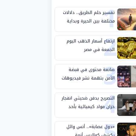
1
تفسير حلم الطريق.. دلالات
مختلفة بين الحيرة وبداية
2
مرحلة جديدة
ارتفاع أسعار الذهب اليوم
الجمعة في مصر
3
صانعة محتوى في قبضة
الأمن بتهمة نشر فيديوهات
4
خادشة للحياء
التصريح بدفن ضحيتي انفجار
خزان مواد كيميائية بأحد
5
مصانع الفيوم
«دول عصابة».. أنس وائل
يكشف كواليس أزمة