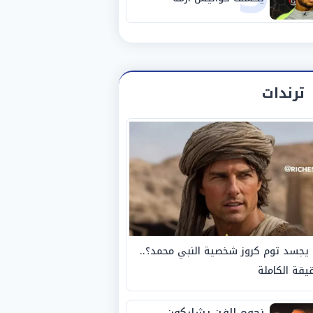
استبعاده المفاجئ من
الزمالك
ترندات
يجسد توم كروز شخصية النبي محمد؟..
يقة الكاملة
نجوم الفن يشاركون