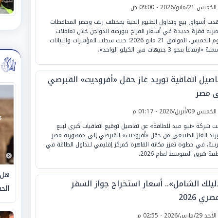
لخميس 21/مايو/2026 - 09:00 ص
ت أسواق بيع وتداول الطيور الحية بمختلف ريف وحضر المحافظات
صرية قفزة جديدة في أسعار الفراخ ببورصة الدواجن خلال تعاملات
اليوم الخميس، الموافق 21 مايو 2026؛ حيث سجلت المؤشرات والبيانات
 «ارتفاعاً بنحو 3 جنيهات في الكيلو الواحد».
اصيل اتفاقية توريد غاز حقل «أفروديت» القبرصي
ى مصر
لخميس 09/أبريل/2026 - 01:17 م
نت شركة «نيو ميد للطاقة» عن تفاصيل توقيع اتفاقيات كبرى لبيع
ريد الغاز الطبيعي من حقل «أفروديت» القبرصي إلى جمهورية مصر
ربية، في خطوة تعزز مكانة القاهرة كمركز إقليمي لتداول الطاقة في
قة شرق المتوسط لعام 2026.
هل 
ليلك الشامل».. أسعار استخراج جواز السفر
الحق
صري 2026
لأحد 29/مارس/2026 - 02:55 م