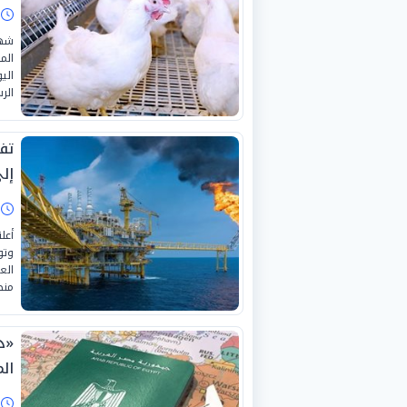
ا
شهد
الم
الرسمية
تف
إل
ا
أعل
وتو
الع
منط
«د
الم
ا