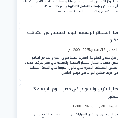
 المركز الإعلامي لمجلس الوزراء بياناً رسمياً، فند خلاله الأنباء المتداولة
ن صدور قرار بإيقاف التعامل الإلكتروني مع كافة شركات السياحة
صرية لتنظيم رحلات العمرة عبر منصة «نسك».
عار السجائر الرسمية اليوم الخميس من الشرقية
دخان
لخميس 18/ديسمبر/2025 - 12:00 م
ظل سعي الحكومة المصرية لضبط سوق التبغ والحد من انتشار
دخين، شهدت أسعار السجائر الأجنبية والمحلية في مصر تحركات جديدة
تطبيق التعديلات الأخيرة على قانون الضريبة على القيمة المضافة،
تي أقرها مجلس النواب في يونيو الماضي.
أسعار البنزين والسولار في مصر اليوم الأربعاء 3
سمبر
لأربعاء 03/ديسمبر/2025 - 12:00 م
ص المواطنون وسائقو السيارات في مختلف محافظات مصر على