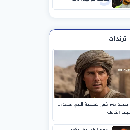
استبعاده المفاجئ من
الزمالك
ترندات
يجسد توم كروز شخصية النبي محمد؟..
يقة الكاملة
نجوم الفن يشاركون