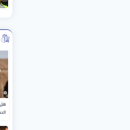
هل 
الحق