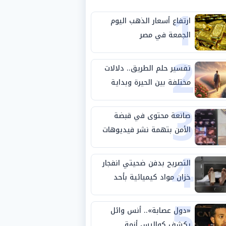
1
ارتفاع أسعار الذهب اليوم
الجمعة في مصر
2
تفسير حلم الطريق.. دلالات
مختلفة بين الحيرة وبداية
3
مرحلة جديدة
صانعة محتوى في قبضة
الأمن بتهمة نشر فيديوهات
4
خادشة للحياء
التصريح بدفن ضحيتي انفجار
خزان مواد كيميائية بأحد
5
مصانع الفيوم
«دول عصابة».. أنس وائل
يكشف كواليس أزمة