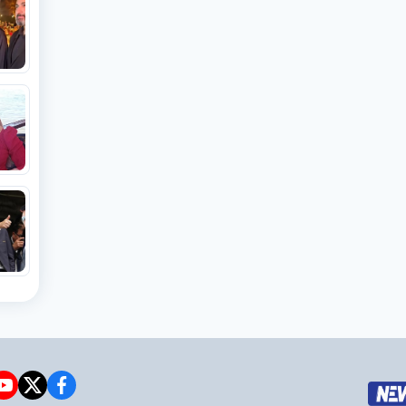
e
witter
facebook