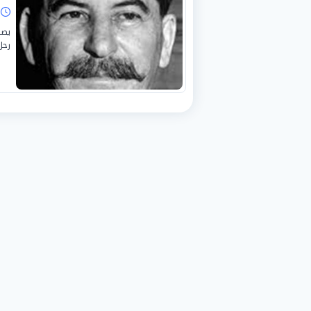
ا
رحل