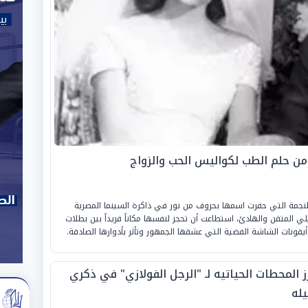
من حلم الطب لكواليس الحب والزواج
، النجمة التي حفرت اسمها بحروف من نور في ذاكرة السينما المصرية
ثيلي المتقن والهادئ، استطاعت أن تحجز لنفسها مكاناً فريداً بين بطلات
أيقونات الشاشة الفضية التي عشقها الجمهور وتأثر بأدوارها الصادقة.
ز المحطات الحياتيه لـ "الرجل الفولازي" في ذكري
يله