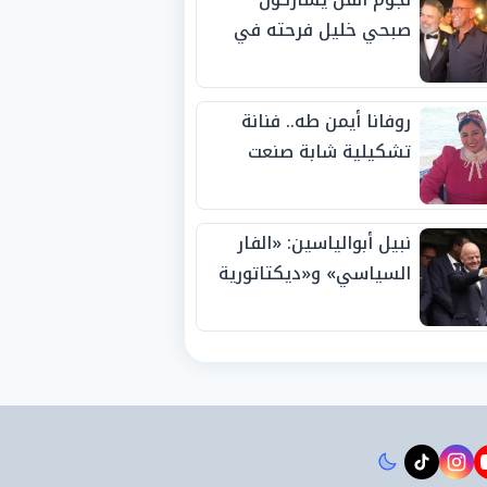
صبحي خليل فرحته في
حفل زفاف ابنته
روفانا أيمن طه.. فنانة
تشكيلية شابة صنعت
اسمها بالإبداع وحصدت
الجوائز منذ الصغر
نبيل أبوالياسين: «الفار
السياسي» و«ديكتاتورية
الميم» يدفنان «نزاهة
الفيفا».. وإقالة
«إنفانتينو» باتت حتمية
instagram
tiktok
youtub
t