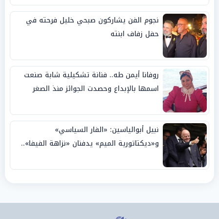
نجوم الفن يشاركون صبحي خليل فرحته في
حفل زفاف ابنته
روفانا أيمن طه.. فنانة تشكيلية شابة صنعت
اسمها بالإبداع وحصدت الجوائز منذ الصغر
نبيل أبوالياسين: «الفار السياسي»
و«ديكتاتورية الميم» يدفنان «نزاهة الفيفا»..
وإقالة «إنفانتينو» باتت حتمية