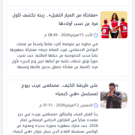
«مفاجأة من العيار الثقيل».. زينة تكشف لأول
مرة عن نسب أولادها
الأحد 15/فبراير/2026 - 08:49 م
في خطوة غير متوقعة أثارت تفاعلاً واسعاً عبر منصات
التواصل الاجتماعي، قررت الفنانة «زينة» مشاركة جمهورها
جانباً شديد الخصوصية من حياتها العائلية، حيث نشرت
صوراً توثق لحظات خاصة مع أبنائها «زين وعز الدين» لأول
مرة، كاشفة عن مفاجأة تتعلق بجذور عائلتها ونسبها.
على طريقة الكيف.. مصطفى غريب يروج
لمسلسل «هي كيميا»
الخميس 12/فبراير/2026 - 01:15 م
بدأ الفنان الشاب والمتألق «مصطفى غريب» في حجز
مقعده مبكراً في الماراثون الدرامي الرمضاني لعام
2026، حيث شارك جمهوره بصورة جديدة ومميزة من
كواليس مسلسله القادم الذي يحمل عنوان «هي كيميا».