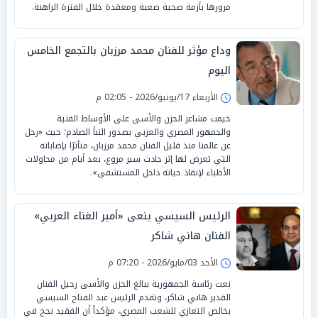
مرورها بأزمة صحية صعبة ومعقدة خلال الفترة الراهنة.
وداع مؤثر للفنان محمد مرزبان بالتجمع الخامس
اليوم
الأربعاء 17/يونيو/2026 - 02:05 م
خيمت مشاعر الحزن والأسى على الأوساط الفنية
والجمهور المصري والعربي بصدور النبأ الصادم؛ حيث «رحل
عن عالمنا منذ قليل الفنان محمد مرزبان، متأثرًا بإصاباته
التي تعرض لها إثر حادث سير مروع، بعد أيام من محاولات
الأطباء لإنقاذ حياته داخل المستشفى».
الرئيس السيسي ينعى «أمير الغناء العربي»
الفنان هاني شاكر
الأحد 03/مايو/2026 - 07:20 م
نعت رئاسة الجمهورية ببالغ الحزن والأسى رحيل الفنان
القدير هاني شاكر، وتقدم الرئيس عبد الفتاح السيسي
بخالص التعازي للشعب المصري، مؤكداً أن الفقيد نجح في