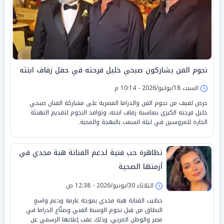
نجوم الفن يشاركون صبحي خليل فرحته في حفل زفاف ابنته
السبت 18/يوليو/2026 - 10:14 م
حرص لفيف من نجوم الفن والدراما المصرية على مشاركة الفنان صبحي
خليل فرحته الكبرى بمناسبة زفاف ابنته، وتوافد النجوم لتقديم التهنئة
الحارة للعروسين في ليلة اتسمت بالبهجة والمحبة.
تظاهرة حب فنية لدعم الفنانة هبة مجدي في
أزمتها الصحية
الثلاثاء 30/يونيو/2026 - 12:38 ص
حظيت الفنانة هبة مجدي بموجة عارمة ودعم واسع
النطاق من قِبل نجوم الوسط الفني وصنّاع الدراما في
مصر والوطن العربي، وذلك عقب إعلانها الرسمي عن