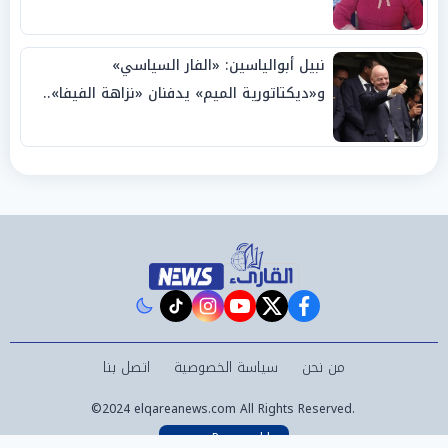
نبيل أبوالياسين: «الفار السياسي»
و«ديكتاتورية الميم» يدفنان «نزاهة الفيفا»..
وإقالة «إنفانتينو» باتت حتمية
instagram
tiktok
youtube
twitter
facebook
من نحن
سياسة الخصوصية
اتصل بنا
©2024 elqareanews.com All Rights Reserved.
Powered by