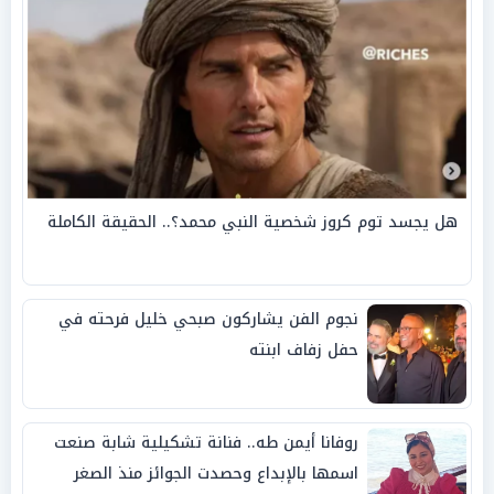
هل يجسد توم كروز شخصية النبي محمد؟.. الحقيقة الكاملة
نجوم الفن يشاركون صبحي خليل فرحته في
حفل زفاف ابنته
روفانا أيمن طه.. فنانة تشكيلية شابة صنعت
اسمها بالإبداع وحصدت الجوائز منذ الصغر