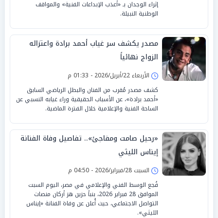
إثراء الوجدان بـ «أعذب الإبداعات الفنية» والمواقف
الوطنية النبيلة.
مصدر يكشف سر غياب أحمد برادة واعتزاله
الزواج نهائياً
الأربعاء 22/أبريل/2026 - 01:33 م
كشف مصدر مُقرب من الفنان والبطل الرياضي السابق
«أحمد برادة»، عن الأسباب الحقيقية وراء غيابه النسبي عن
الساحة الفنية والإعلامية خلال الفترة الماضية.
«رحيل صامت ومفاجئ».. تفاصيل وفاة الفنانة
إيناس الليثي
السبت 28/فبراير/2026 - 04:50 م
فُجع الوسط الفني والإعلامي في مصر، اليوم السبت
الموافق 28 فبراير 2026، بنبأ حزين هز أركان منصات
التواصل الاجتماعي، حيث أُعلن عن وفاة الفنانة «إيناس
الليثي».