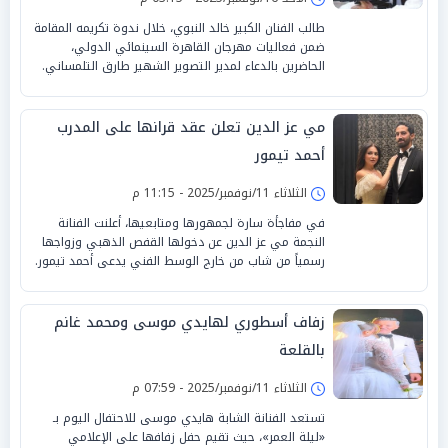
طالب الفنان الكبير خالد النبوي، خلال ندوة تكريمه المقامة
ضمن فعاليات مهرجان القاهرة السينمائي الدولي،
الحاضرين بالدعاء لمدير التصوير الشهير طارق التلمساني.
مي عز الدين تعلن عقد قرانها على المدرب
أحمد تيمور
الثلاثاء 11/نوفمبر/2025 - 11:15 م
في مفاجأة سارة لجمهورها ومتابعيها، أعلنت الفنانة
النجمة مي عز الدين عن دخولها القفص الذهبي وزواجها
رسمياً من شاب من خارج الوسط الفني يدعى أحمد تيمور.
زفاف أسطوري لهايدي موسى ومحمد غانم
بالقلعة
الثلاثاء 11/نوفمبر/2025 - 07:59 م
تستعد الفنانة الشابة هايدي موسى للاحتفال اليوم بـ
«ليلة العمر»، حيث تقيم حفل زفافها على الإعلامي