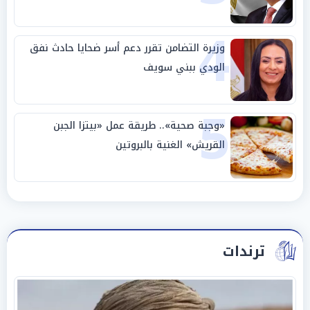
4
وزيرة التضامن تقرر دعم أسر ضحايا حادث نفق
الودي ببني سويف
5
«وجبة صحية».. طريقة عمل «بيتزا الجبن
القريش» الغنية بالبروتين
ترندات