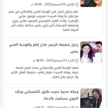
الإثنين 29/ديسمبر/2025 - 04:00 م
خيّم سكون الحزن على الوسط الفني والقضائي في مصر،
مع إعلان نبأ وفاة السيدة «مرجريت توفيق مجلي
الوحش»، والدة الفنان الكوميدي المحبوب هاني رمزي،
وشقيقه المستشار أمير رمزي، رئيس محكمة جنايات أمن
الدولة العليا.
رحيل شقيقة الزعيم عادل إمام والوسط الفني
ينعى
الأحد 14/ديسمبر/2025 - 08:30 م
شهد الوسط الفني والاجتماعي مساء اليوم فاجعة
حزينة، بوفاة السيدة «إيمان إمام»، شقيقة الفنان الكبير
والـ «زعيم عادل إمام».
وعكة صحية تصيب طارق التلمساني وخالد
النبوي يستغيث بالدعاء
الأحد 16/نوفمبر/2025 - 03:15 م