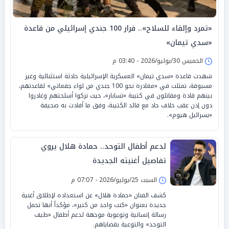
«تمرد وإلقاء للسلاح».. فرار 100 جندي إسرائيلي من قاعدة
«سدي تيمان»
الخميس 30/يوليو/2026 - 03:40 م
شهدت قاعدة «سدي تيمان» العسكرية الإسرائيلية حادثة استثنائية وغير
مسبوقة، تمثلت في «مغادرة نحو 100 جندي من لواء جفعاتي» لقاعدتهم،
بينهم قادة ومقاتلون في كتيبة «تسابار»، حيث تركوا أسلحتهم وغادروا
دون إذن عقب خلاف حاد مع قائد الكتيبة، وفق ما أفادت به صحيفة
«يسرائيل هيوم».
لدعم أطفال التوحد.. حمادة هلال يروي
تفاصيل أغنيته الجديدة
السبت 25/يوليو/2026 - 07:07 م
كشف الفنان «حمادة هلال» عن استعداده لإطلاق أغنية
جديدة بعنوان «كنت واحد من كتير»، مؤكداً أنها تحمل
رسالة إنسانية وتوعوية موجهة لدعم أطفال «طيف
التوحد» والتوعية بقضاياهم.