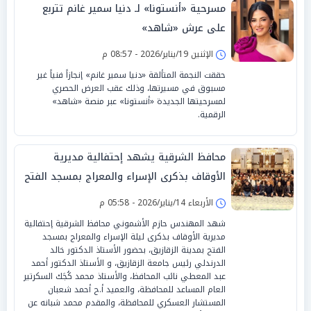
مسرحية «أنستونا» لـ دنيا سمير غانم تتربع
على عرش «شاهد»
الإثنين 19/يناير/2026 - 08:57 م
حققت النجمة المتألقة «دنيا سمير غانم» إنجازاً فنياً غير
مسبوق في مسيرتها، وذلك عقب العرض الحصري
لمسرحيتها الجديدة «أنستونا» عبر منصة «شاهد»
الرقمية.
محافظ الشرقية يشهد إحتفالية مديرية
الأوقاف بذكرى الإسراء والمعراج بمسجد الفتح
بمدينة الزقازيق
الأربعاء 14/يناير/2026 - 05:58 م
شهد المهندس حازم الأشموني محافظ الشرقية إحتفالية
مديرية الأوقاف بذكرى ليلة الإسراء والمعراج بمسجد
الفتح بمدينة الزقازيق، بحضور الأستاذ الدكتور خالد
الدرندلي رئيس جامعة الزقازيق، و الأستاذ الدكتور أحمد
عبد المعطي نائب المحافظ، والأستاذ محمد كُجَك السكرتير
العام المساعد للمحافظة، والعميد أ.ح أحمد شعبان
المستشار العسكري للمحافظة، والمقدم محمد شبانه عن