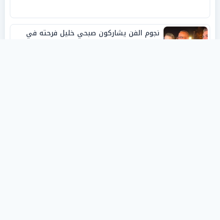
نجوم الفن يشاركون صبحي خليل فرحته في
حفل زفاف ابنته
روفانا أيمن طه.. فنانة تشكيلية شابة صنعت
اسمها بالإبداع وحصدت الجوائز منذ الصغر
نبيل أبوالياسين: «الفار السياسي»
و«ديكتاتورية الميم» يدفنان «نزاهة الفيفا»..
وإقالة «إنفانتينو» باتت حتمية