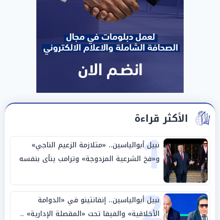
الأكثر قراءة
1
نبيل أبوالياسين.. «متلازمة الزعيم الناجي»
و«فخ الشرعية المزدوجة» وترامب ينأى بنفسه
وحليفه في «ميتم استراتيجي»
2
نبيل أبوالياسين.. إنفانتينو في «الدوامة
الأخلاقية» والفيفا تحت «المقصلة الإدارية» ..