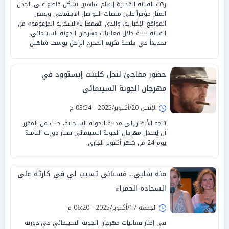
ردّت الفنانة القديرة إلهام شاهين بشكل قاطع على الجدل
المثار مؤخراً على منصات التواصل الاجتماعي وبعض
المواقع الإخبارية، والذي اتهمها بـ«السخرية المزعومة» من
الفنانة لبلبة خلال فعاليات مهرجان الجونة السينمائي،
تحديداً في جلسة تكريم المخرج الراحل يوسف شاهين.
حضور مفاجئ لنجل كلينت إيستوود في
مهرجان الجونة السينمائي
الإثنين 20/أكتوبر/2025 - 03:54 م
تتجه الأنظار إلى مدينة الجونة الساحلية، حيث من المقرر
أن يُسدل مهرجان الجونة السينمائي ستار دورته الثامنة
يوم 24 من شهر أكتوبر الجاري.
منة شلبي.. فستاني تسبب لي في كارثة على
السجادة الحمراء
الجمعة 17/أكتوبر/2025 - 06:20 م
في إطار فعاليات مهرجان الجونة السينمائي في دورته