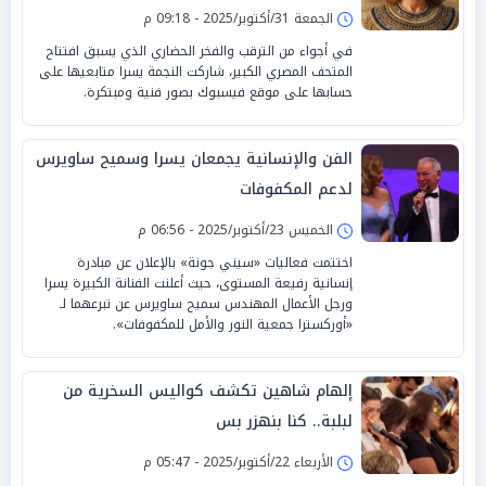
الجمعة 31/أكتوبر/2025 - 09:18 م
في أجواء من الترقب والفخر الحضاري الذي يسبق افتتاح
المتحف المصري الكبير، شاركت النجمة يسرا متابعيها على
حسابها على موقع فيسبوك بصور فنية ومبتكرة.
الفن والإنسانية يجمعان يسرا وسميح ساويرس
لدعم المكفوفات
الخميس 23/أكتوبر/2025 - 06:56 م
اختتمت فعاليات «سيني جونة» بالإعلان عن مبادرة
إنسانية رفيعة المستوى، حيث أعلنت الفنانة الكبيرة يسرا
ورجل الأعمال المهندس سميح ساويرس عن تبرعهما لـ
«أوركسترا جمعية النور والأمل للمكفوفات».
إلهام شاهين تكشف كواليس السخرية من
لبلبة.. كنا بنهزر بس
الأربعاء 22/أكتوبر/2025 - 05:47 م