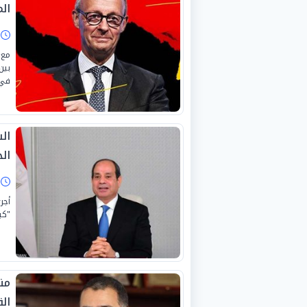
ال
ا
بين
في 
ال
الح
ا
أجر
"كي
منا
ال