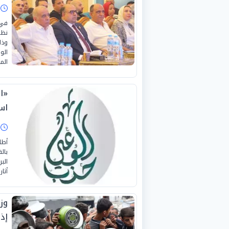
ا
في 
نظم
وذل
الم
«ا
اس
ا
أطل
بال
الب
أثا
وزي
إذا