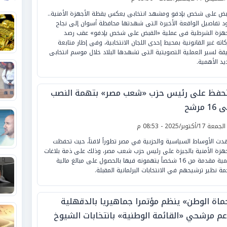
بض على شخص بإدفو ومشهد انتخابى يعكس يقظة الأجهزة الأمنية..
د تفاصيل الواقعة الأخيرة التى شهدتها محافظة أسوان إلى نجاح
جهزة الشرطية فى عملية «القبض على شخص بإدفو» عقب رصد
كاته غير القانونية بمحيط إحدى اللجان الانتخابية، وفى إطار متابعة
قة لسير العملية التصويتية التى تشهدها البلاد خلال موسم انتخابى
د الأهمية.
تحفظ على رئيس حزب «شعب مصر» بتهمة النصب
1 مرشح
لجمعة 17/أكتوبر/2025 - 08:53 م
ت الأوساط السياسية والحزبية في مصر تطوراً لافتاً، حيث تحفظت
جهزة الأمنية بالجيزة على رئيس حزب شعب مصر، وذلك على ذمة بلاغات
رسمية مقدمة من 16 شخصاً يتهمونه فيها بالحصول على مبالغ مالية
ة نظير ترشيحهم في الانتخابات البرلمانية المقبلة.
ماة الوطن» ينظم مؤتمرا جماهيريا بالدقهلية
عم مرشحي «القائمة الوطنية» بانتخابات الشيوخ