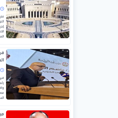
ا
إجر
الا
الم
في
ال
ا
في 
رئي
واق
مصل
الس
مي