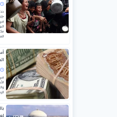
ا
حذر
«إج
في 
الي
مكت
المد
أسع
الجمعة
ا
في 
وال
الر
با
لع