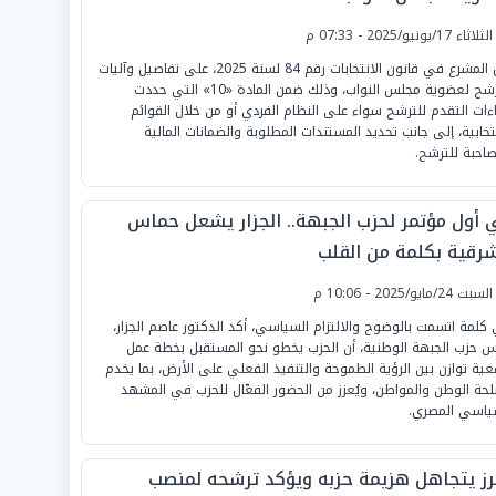
لثلاثاء 17/يونيو/2025 - 07:33 م
نص المشرع في قانون الانتخابات رقم 84 لسنة 2025، على تفاصيل وآليات
الترشح لعضوية مجلس النواب، وذلك ضمن المادة «10» التي حددت
اءات التقدم للترشح سواء على النظام الفردي أو من خلال القوائم
نتخابية، إلى جانب تحديد المستندات المطلوبة والضمانات المالية
صاحبة للترشح.
 أول مؤتمر لحزب الجبهة.. الجزار يشعل حماس
شرقية بكلمة من القلب
لسبت 24/مايو/2025 - 10:06 م
كلمة اتسمت بالوضوح والالتزام السياسي، أكد الدكتور عاصم الجزار،
س حزب الجبهة الوطنية، أن الحزب يخطو نحو المستقبل بخطة عمل
عية توازن بين الرؤية الطموحة والتنفيذ الفعلي على الأرض، بما يخدم
حة الوطن والمواطن، ويُعزز من الحضور الفعّال للحزب في المشهد
ياسي المصري.
رز يتجاهل هزيمة حزبه ويؤكد ترشحه لمنصب