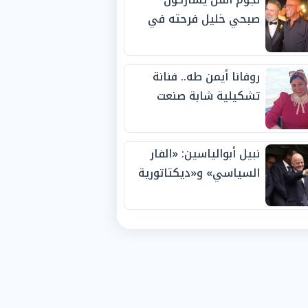
صبحي خليل فرحته في
حفل زفاف ابنته
روفانا أيمن طه.. فنانة
تشكيلية شابة صنعت
اسمها بالإبداع وحصدت
الجوائز منذ الصغر
نبيل أبوالياسين: «الفار
السياسي» و«ديكتاتورية
الميم» يدفنان «نزاهة
الفيفا».. وإقالة
«إنفانتينو» باتت حتمية