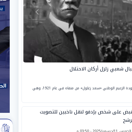
بال شعبي زلزل أركان الاحتلال
تحل اليوم الأحد، الموافق 29 مارس 2026، ذكرى عودة الزعيم الوطني «سعد زغلول» من منفاه في عام 1921، وهي
قبض على شخص بإدفو لنقل ناخبين للتصويت
رشح
لخميس 11/ديسمبر/2025 - 03:50 م