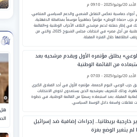
لأحد 20/يوليو/2025 - 09:10 م
أجواء حماسية تعكس التفاعل الشعبي والدعم السياسي المتنامي،
 حزب «حماة الوطن» مؤتمراً جماهيرياً موسعاً بمحافظة الدقهلية،
ك في إطار حملته لدعم مرشحي ائتلاف الأحزاب الوطنية و«القائمة
الوطنية من أجل مصر» في انتخابات مجلس الشيوخ 2025، والتي من
رتقب انطلاقها خلال الفترة المقبلة.
لوعي» يطلق مؤتمره الأول ويقدم مرشحيه بعد
تبعاده من القائمة الوطنية
لأحد 20/يوليو/2025 - 07:03 م
ق حزب الوعي، اليوم الجمعة، مؤتمره الأول في أحد الفنادق الكبرى
قاهرة، وذلك للتعريف بمرشحيه الذين يستعدون لخوض الانتخابات
رلمانية المقبلة، بعد استبعاده رسميًا من القائمة الوطنية، في خطوة
رت تفاعلات واسعة داخل الوسط السياسي.
هل 
الحق
ر خارجية بريطانيا.. إجراءات إضافية ضد إسرائيل
 لم يتغير الوضع بغزة