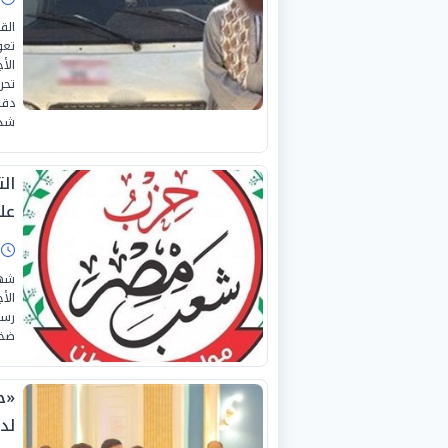
الق
تعو
الأ
تحر
دقي
شدي
ال
على 6
ا
شهد
الأ
ضخم
«ح
لد