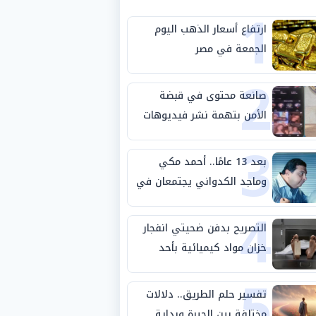
1
ارتفاع أسعار الذهب اليوم
الجمعة في مصر
2
صانعة محتوى في قبضة
الأمن بتهمة نشر فيديوهات
3
خادشة للحياء
بعد 13 عامًا.. أحمد مكي
وماجد الكدواني يجتمعان في
4
«فرصة سعيدة»
التصريح بدفن ضحيتي انفجار
خزان مواد كيميائية بأحد
5
مصانع الفيوم
تفسير حلم الطريق.. دلالات
مختلفة بين الحيرة وبداية