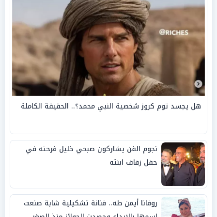
هل يجسد توم كروز شخصية النبي محمد؟.. الحقيقة الكاملة
نجوم الفن يشاركون صبحي خليل فرحته في
حفل زفاف ابنته
روفانا أيمن طه.. فنانة تشكيلية شابة صنعت
اسمها بالإبداع وحصدت الجوائز منذ الصغر