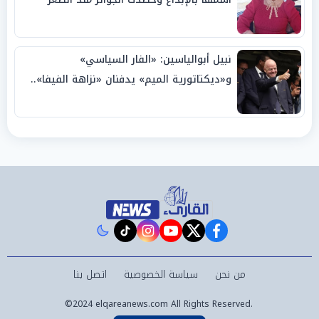
نبيل أبوالياسين: «الفار السياسي»
و«ديكتاتورية الميم» يدفنان «نزاهة الفيفا»..
وإقالة «إنفانتينو» باتت حتمية
instagram
tiktok
youtube
twitter
facebook
من نحن
سياسة الخصوصية
اتصل بنا
©2024 elqareanews.com All Rights Reserved.