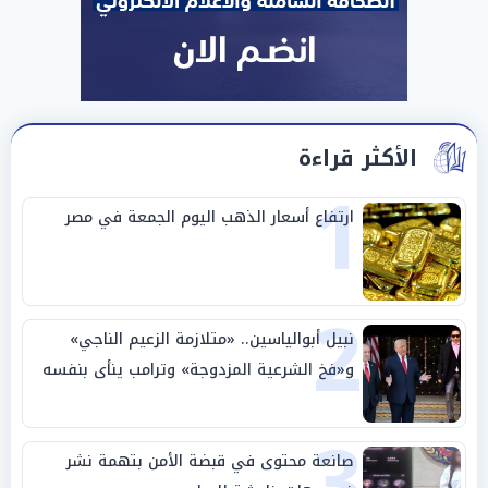
الأكثر قراءة
1
ارتفاع أسعار الذهب اليوم الجمعة في مصر
2
نبيل أبوالياسين.. «متلازمة الزعيم الناجي»
و«فخ الشرعية المزدوجة» وترامب ينأى بنفسه
وحليفه في «ميتم استراتيجي»
3
صانعة محتوى في قبضة الأمن بتهمة نشر