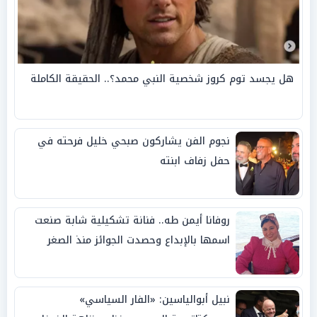
هل يجسد توم كروز شخصية النبي محمد؟.. الحقيقة الكاملة
نجوم الفن يشاركون صبحي خليل فرحته في
حفل زفاف ابنته
روفانا أيمن طه.. فنانة تشكيلية شابة صنعت
اسمها بالإبداع وحصدت الجوائز منذ الصغر
نبيل أبوالياسين: «الفار السياسي»