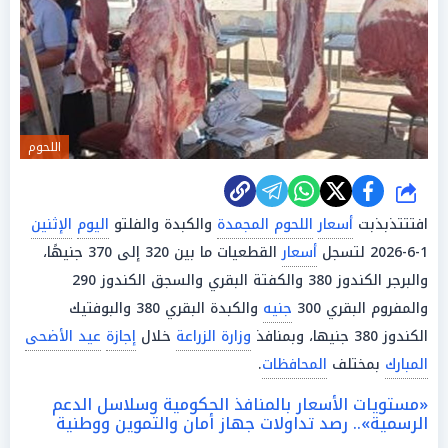
اللحوم
شارك
افتتتذبذبت
أسعار
اللحوم المجمدة
والكبدة والفلتو
اليوم
الإثنين
1-6-2026 لتسجل
أسعار
القطعيات ما بين 320 إلى 370 جنيهًا،
والبرجر الكندوز 380 والكفتة البقري والسجق الكندوز 290
والمفروم البقري 300
جنيه
والكبدة البقري 380 والبوفتيك
الكندوز 380 جنيها، وبمنافذ
وزارة الزراعة
خلال
إجازة
عيد الأضحى
المبارك
بمختلف
المحافظات
.
«مستويات الأسعار بالمنافذ الحكومية وسلاسل الدعم
الرسمية».. رصد تداولات جهاز أمان والتموين ووطنية