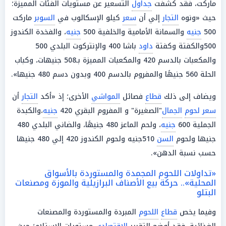
ماركت، فقد كشفت
جداول
التسعير عن مستويات الفئات المميزة؛
حيث «ونوه
التجار
إلي أن
سعر
كيلو الإسكالوب في
السوبر
ماركت
500
جنيه
والسمانة الأمامية والخلفية 500
جنيه
، والفخدة الكندوز
500والكفتة وكفتة
داود
باشا 400 والإنتركوت البلدي 500
والمكعبات بالدسم 420 والمكعبات المميزة بـ508 جنيهات، وكباب
الحلة 560 جنيهًا والمفروم بالدسم 400 وبدون دسم 480 جنيها».
ويضاف إلى ذلك
قطاع
فصائل
المواشي
الأخرى؛ إذ «أكد
التجار
أن
سعر لحوم
الجمال
"الصغيرة" و المفروم البقري 420
جنيه
،والكبدة
الجملية 600
جنيه
، ولحم الماعز 480 جنيهًا، والضاني البلدي 480
جنيها ولحوم
السن
510جنيه ولحوم الكندوز 420 إلي 480 جنيها
حسب نسبة الدهن».
«تداولات اللحوم المجمدة والمستوردة بالأسواق
المحلية».. حركة بيع الأصناف البرازيلية والموزة ومصنعات
البتلو
وفيما يخص
قطاع
اللحوم
المبردة والمستوردة والمصنعات