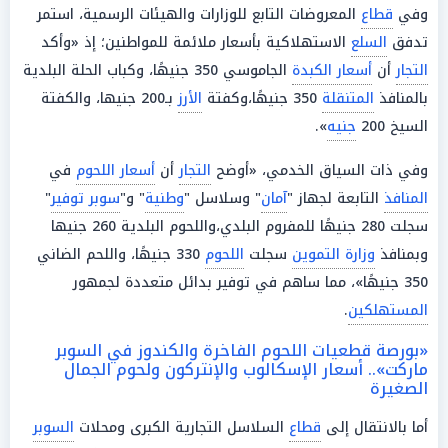
وفي
قطاع
المعروضات التابع للوزارات والهيئات الرسمية، استمر
تدفق
السلع
الاستهلاكية بأسعار ملائمة للمواطنين؛ إذ «وأكد
التجار
أن
أسعار الكبدة
الجاموسي 350 جنيهًا، وكباب الحلة البلدية
بالمنافذ
المتنقلة
350 جنيهًا،وكفتة
الأرز
بـ200 جنيها، والكفتة
السيخ 200
جنيه
».
وفي ذات السياق الخدمي، «أوضح
التجار
أن
أسعار اللحوم
في
المنافذ
التابعة لجهاز "
آمان
" وسلاسل "
وطنية
" و"
سوبر توفير
"
سجلت 280 جنيهًا للمفروم البلدي،واللحوم البلدية 260 جنيها
وبمنافذ
وزارة التموين
سجلت
اللحوم
330 جنيهًا، واللحم الضاني
350 جنيهًا»، مما ساهم في توفير بدائل متعددة لجمهور
المستهلكين
.
«بورصة قطعيات اللحوم الفاخرة والكندوز في السوبر
ماركت».. أسعار الإسكالوب والإنتركون ولحوم الجمال
الصغيرة
أما بالانتقال إلى
قطاع
السلاسل التجارية الكبرى ومحلات
السوبر