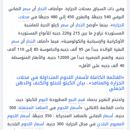
وفي ذات السياق بمحلات الجزارة، «وأضاف
التجار
أن
سعر
الضاني
البرقي 540 جنيهًا، والبقري 450 إلي 480 جنيهًا في
محلات
الجزارة
»، بينما «أوضح
التجار
أن
سعر
كيلو الحية للماشية
المستوردة تراوح ما بين 215 و220 جنيه للأنواع المستوردة
الأوكرانية والإسبانية والكولومبية»، فيما «أضاف
التجار
أن
سعر
البقرة الوالدة يبدأ من 95 ألف جنيه،والجاموسة 85 إلى 110 آلاف
جنيه، والغنم الصغيرة تبدأ من 12000 جنيه، والأبقار المتوسطة
40 ألف جنيه علي الأقل».
«القائمة الكاملة لأسعار اللحوم المتداولة في محلات
الجزارة والمنافذ».. بيان الكيلو للبتلو والكتف والدهن
الجملي
واختتم التقرير بحصاد
قيم
البيع
المطروحة
اليوم
للكيلو؛ حيث
جاءت القائمة كالتالي: «
أسعار اللحوم
في
المنافذ
المتنقلة
: 300
جنيه،
أسعار
الضاني بالمنافذ المتحركة : 350 جنيهًا،
أسعار اللحوم
المفروم البلدي
في محال الجزارة: 300 جنيه،
أسعار اللحوم
البلدية