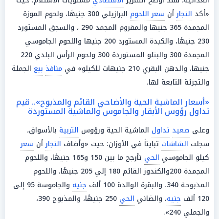
الغذائية، فقد أوضح التقرير
الاقتصادي
مستويات الاستلام؛ حيث
«أكد
التجار
أن
سعر اللحوم
البرازيلي 300 جنيهًا، ولحوم الموزة
المجمدة 365 جنيها والمفروم المجمد 290 ، والسجق المستورد
230 جنيهًا، والكبدة المستورد 200 جنيها واللحوم الجاموسي
المجمدة 300 والبتلو المستوردة 300 ولحوم الرأس البلدي 220
جنيها، والدهن البقري 210 جنيهات للكيلو» في
منافذ
بيع
الجملة
والتجزئة التابعة لها.
«أسعار الماشية الحية والأضاحي القائم والمذبوح».. قيم
تداول رؤوس الأبقار والجاموس والماشية المستوردة
وعلى
صعيد
تداول
الماشية الحية ورؤوس
التربية
بالأسواق،
سجلت
الشاشات
تبايناً في الأوزان؛ حيث «وأضاف
التجار
أن
سعر
كيلو الجاموسي
الحي
تأرجح ما بين 150 و165 جنيهًا، واللحوم
المجمدة 200والكندوز القائم 180 إلي 205 جنيهًا، واللحوم
المذبوحة 340، والبقرة الوالدة 100 ألف
جنيه
والجاموسة 95 إلى
120 ألف
جنيه
، والضاني
الحي
250 جنيهًا، والمذبوح 390،
والجملي 240».