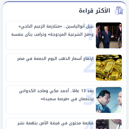
الأكثر قراءة
1
نبيل أبوالياسين.. «متلازمة الزعيم الناجي»
و«فخ الشرعية المزدوجة» وترامب ينأى بنفسه
وحليفه في «ميتم استراتيجي»
2
ارتفاع أسعار الذهب اليوم الجمعة في مصر
3
بعد 13 عامًا.. أحمد مكي وماجد الكدواني
يجتمعان في «فرصة سعيدة»
صانعة محتوى في قبضة الأمن بتهمة نشر