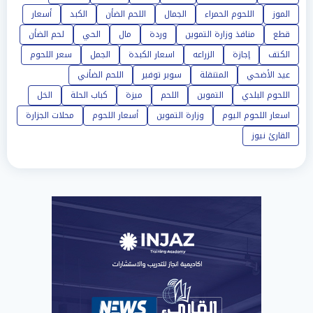
الموز
اللحوم الحمراء
الجمال
اللحم الضأن
الكبد
أسعار
قطع
منافذ وزارة التموين
وردة
مال
الحي
لحم الضأن
الكتف
إجازة
الزراعه
اسعار الكبدة
الجمل
سعر اللحوم
عيد الأضحي
المتنقلة
سوبر توفير
اللحم الضأني
اللحوم البلدي
التموين
اللحم
ميزة
كباب الحلة
الخل
اسعار اللحوم اليوم
وزارة التموين
أسعار اللحوم
محلات الجزارة
القارئ نيوز