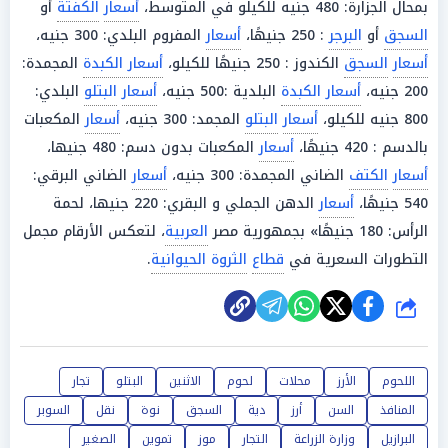
بمحال الجزارة: 480 جنيه للكيلو في المتوسط،
أسعار
الكفتة
أو
السجق
أو
البرجر
: 250 جنيهًا،
أسعار
المفروم البلدي: 300 جنيه،
أسعار
السجق
الكندوز : 250 جنيهًا للكيلو،
أسعار الكبدة
المجمدة:
200 جنيه،
أسعار الكبدة
البلدية :500 جنيه،
أسعار
البتلو
البلدي:
800 جنيه للكيلو،
أسعار
البتلو
المجمد: 300 جنيه،
أسعار
المكعبات
بالدسم : 420 جنيهًا،
أسعار
المكعبات بدون دسم: 480 جنيها،
أسعار
الكتف
الضاني المجمدة: 300 جنيه،
أسعار
الضاني البرقي:
540 جنيهًا،
أسعار
الدهن الجملي و البقري: 220 جنيها، لحمة
الرأس: 180 جنيهًا» بجمهورية مصر
العربية
، لتعكس الأرقام مجمل
التطورات السعرية في
قطاع
الثروة الحيوانية
.
شارك
اللحوم
الأرز
محلات
لحوم
الاثنين
البتلو
تجار
المنافذ
السن
أرز
دية
السجق
نوة
نقل
السوبر
البرازيل
وزارة الزراعة
التجار
موز
تموين
الصغير