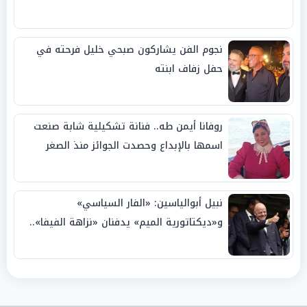
نجوم الفن يشاركون صبحي خليل فرحته في
حفل زفاف ابنته
روفانا أيمن طه.. فنانة تشكيلية شابة صنعت
اسمها بالإبداع وحصدت الجوائز منذ الصغر
نبيل أبوالياسين: «الفار السياسي»
و«ديكتاتورية الميم» يدفنان «نزاهة الفيفا»..
وإقالة «إنفانتينو» باتت حتمية