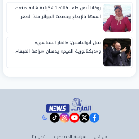
روفانا أيمن طه.. فنانة تشكيلية شابة صنعت
اسمها بالإبداع وحصدت الجوائز منذ الصغر
نبيل أبوالياسين: «الفار السياسي»
و«ديكتاتورية الميم» يدفنان «نزاهة الفيفا»..
وإقالة «إنفانتينو» باتت حتمية
instagram
tiktok
youtube
twitter
facebook
من نحن
سياسة الخصوصية
اتصل بنا