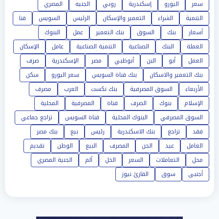
سعر
اليورو
إسكندرية
روبي
الجنيه
المصري
التنمية
الشراء
التعمير والإسكان
الرئيس
السويس
قنا
أسعار
بنك
السوق
بنك التعمير
عمل
البنوك
العملة
البنك
الصناعية
التنمية الصناعية
عامل
الإسكان
العمل
أبو
البن
أبوظبي
مصر
الإسكندرية
صرف
بنك التعمير والاسكان
بنك قناة السويس
سعر اليورو
سكن
الأربعاء
السوق المصرفية
بنك نكست
العرب
مصرف
الإسلام
بنوك
الصرف
قناة
المصرفية
المحلية
السوق المصرفي
البنوك المحلية
قناة السويس
تراجع جماعي
فقد
تراجع
بنك الاسكندرية
رئيس
بيع
بنك مصر
العامل
عيد
الجن
المصرف
البيع
الوطن
تقديم
محل
التعاملات
السعر
الخل
ألم
الجنية المصري
أجنبى
سوق
القارئ نيوز