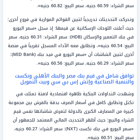
سعر الشراء: 60.59 جنيه، سعر البيع: 60.82 جنيه».
وتحركت التحديثات تدريجياً لتبين القوائم الموازية في فروع أخرى؛
حيث أعلنت اللوحات الإسكانية عن قيمها؛ إذ سجل «سعر اليورو
في بنك التعمير والإسكان (HDB): سعر الشراء: 60.31 جنيه، سعر
البيع: 60.54 جنيه»، وتطابق معه الأداء المسجل تقريباً في منصة
أخرى لتبين الشاشات أن «سعر اليورو في ميد بنك (MID Bank):
سعر الشراء: 60.29 جنيه، سعر البيع: 60.56 جنيه».
توافق شامل في قيم بنك مصر والبنك الأهلي ونكست
والتنمية الصناعية وإتش إس بي سي وبيت التمويل
وشهدت التداولات البنكية ظاهرة اقتصادية لافتة تمثلت في
تكتل وتطابق كامل في أسعار الصرف بدقة بالقرش بين مجموعة
كبيرة من المصارف الكبرى بالدولة لتعرض شاشاتها نفس قيم
الشراء والبيع؛ حيث أظهر التحديث المالي المعتمد للجمهور أن
«سعر اليورو في بنك نكست (NXT): سعر الشراء: 60.27 جنيه،
سعر البيع: 60.51 جنيه».