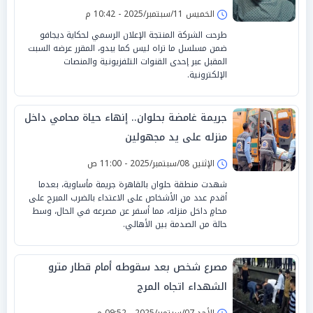
الخميس 11/سبتمبر/2025 - 10:42 م
طرحت الشركة المنتجة الإعلان الرسمي لحكاية ديجافو
ضمن مسلسل ما تراه ليس كما يبدو، المقرر عرضه السبت
المقبل عبر إحدى القنوات التلفزيونية والمنصات
الإلكترونية.
جريمة غامضة بحلوان.. إنهاء حياة محامي داخل
منزله على يد مجهولين
الإثنين 08/سبتمبر/2025 - 11:00 ص
شهدت منطقة حلوان بالقاهرة جريمة مأساوية، بعدما
أقدم عدد من الأشخاص على الاعتداء بالضرب المبرح على
محامٍ داخل منزله، مما أسفر عن مصرعه في الحال، وسط
حالة من الصدمة بين الأهالي.
مصرع شخص بعد سقوطه أمام قطار مترو
الشهداء اتجاه المرج
الأحد 07/سبتمبر/2025 - 09:52 م