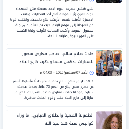
لقي شخص مصرعه اليوم الأحد بمحطة مترو الشهداء
اتجاه المرج، إثر سقوطه أمام أحد القطارات، وتلقت
الأجهزة الأمنية بقسم الأزبكية بلاغ بالحادث، وانتقلت قوة
من الشرطة إلى موقع البلاغ، حيث تم العثور على جثة
مجهول الهوية، وأكدت المعاينة الأولية وفاة الضحية
على الفور نتيجة إصاباته البالغة.
حادث صلاح سالم.. صاحب معارض منصور
للسيارات يدهس مسنا ويهرب خارج البلاد
الأحد 07/سبتمبر/2025 - 04:03 م
شهد طريق صلاح سالم بمدينة نصر حادثًا مأساويًا، أسفر
عن مصرع مسن يبلغ من العمر 70 عامًا، بعدما صدمته
سيارة يقودها صاحب معارض منصور للسيارات، الذي فر
هاربًا إلى خارج البلاد عقب وقوع الحادث مباشرة.
الطفولة الصعبة والطلاق الغيابي.. ما وراء
كواليس قصة هند عبد الله