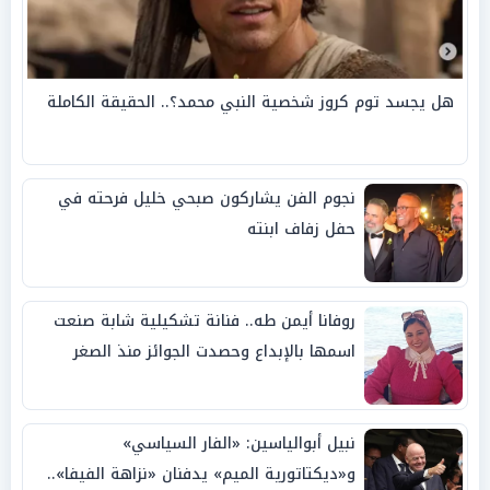
هل يجسد توم كروز شخصية النبي محمد؟.. الحقيقة الكاملة
نجوم الفن يشاركون صبحي خليل فرحته في
حفل زفاف ابنته
روفانا أيمن طه.. فنانة تشكيلية شابة صنعت
اسمها بالإبداع وحصدت الجوائز منذ الصغر
نبيل أبوالياسين: «الفار السياسي»
و«ديكتاتورية الميم» يدفنان «نزاهة الفيفا»..