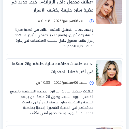
«هاتف محمول داخل الزنزانة».. خيط جديد في
قضية سارة خليفة يكشف الأسرار
السبت 06/سبتمبر/2025 - 01:18 م
وجهت جهات التحقيق للمتهم الثالث في قضية سارة
خليفة و27 آخرين، والمعروف بـ «فتحي الأبيض»، تهمة
إحراز هاتف محمول داخل محبسه لاستخدامه في إدارة
نشاط تجارة المخدرات.
بداية جلسات محاكمة سارة خليفة و26 متهما
في أكبر قضايا المخدرات
السبت 06/سبتمبر/2025 - 10:38 ص
شهدت محكمة جنايات القاهرة الجديدة المنعقدة بالتجمع
الخامس، اليوم السبت، وصول 26 متهمًا من بينهم
المنتجة والمذيعة سارة خليفة، لبدء أولى جلسات
محاكمتهم في القضية الشهيرة إعلاميًا بـ«قضية
المخدرات الكبرى»، وسط حضور أمني مكثف.