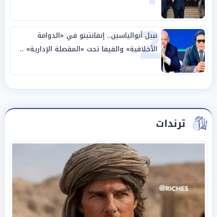
وحليفه في «ميتم استراتيجي»
2
نبيل أبوالياسين.. إنفانتينو في «الدوامة
الأخلاقية» والفيفا تحت «المقصلة الإدارية» ..
«عبادة العرش وجنازة المصداقية»
ترندات