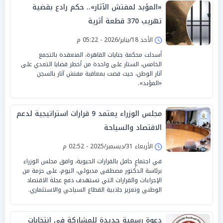
«المؤبد لمفتش الآثار».. حكم رادع بقضية
تهريب 370 قطعة أثرية
الأحد 18/يناير/2026 - 05:22 م
أسدلت محكمة جنايات القاهرة، المنعقدة بالتجمع
الخامس، الستار على واحدة من أخطر قضايا التعدي على
آثار الوطن، حيث قضت بمعاقبة مفتش آثار بالسجن
«المؤبد».
مجلس الوزراء يعتمد 9 قرارات استراتيجية لدعم
الاقتصاد والسياحة
الأربعاء 31/ديسمبر/2025 - 02:52 م
في اجتماعٍ حافل بالقرارات الحيوية، وافق مجلس الوزراء
برئاسة الدكتور مصطفى مدبولي، اليوم، على حزمة من
الإجراءات والقرارات التي تستهدف دفع عجلة الاقتصاد
الوطني وتعزيز جاذبية القطاع السياحي والاستثماري.
دعوة رسمية جديدة للمشاركة في انتخابات