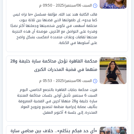
السبت 06/سبتمبر/2025 - 09:50 م
قالت الكاتبة هند عبد الله، مؤلفة مسلسل «ما تراه ليس
كما يبدو»، إن طفولتها التي قضتها بين ثلاثة بيوت
مختلفة أسهمت في تكوين شخصيتها وجعلتها أكثر نضجًا
وقدرة على التواصل مع الآخرين، موضحة أن هذه التجربة
منحتها ثقافات وعادات متعددة انعكست بشكل واضح
على أسلوبها في الكتابة.
محكمة القاهرة تؤجل محاكمة سارة خليفة و28
متهما في قضية المخدرات الكبرى
السبت 06/سبتمبر/2025 - 05:53 م
قررت محكمة جنايات القاهرة بالتجمع الخامس، اليوم
السبت 6 سبتمبر، تأجيل أولى جلسات محاكمة المنتجة
سارة خليفة و28 متهمًا آخرين في القضية المعروفة
بتأليف عصابة إجرامية منظمة لتصنيع وترويج المواد
المخدرة، إلى جلسة 4 أكتوبر المقبل.
«أي حد فيكم يتكلم».. خلاف بين محامي سارة