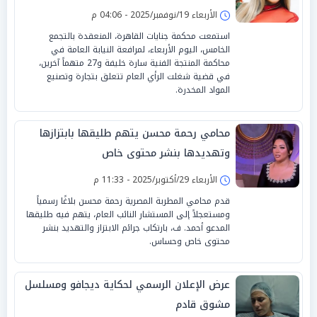
الأربعاء 19/نوفمبر/2025 - 04:06 م
استمعت محكمة جنايات القاهرة، المنعقدة بالتجمع
الخامس، اليوم الأربعاء، لمرافعة النيابة العامة في
محاكمة المنتجة الفنية سارة خليفة و27 متهماً آخرين،
في قضية شغلت الرأي العام تتعلق بتجارة وتصنيع
المواد المخدرة.
محامي رحمة محسن يتهم طليقها بابتزازها
وتهديدها بنشر محتوى خاص
الأربعاء 29/أكتوبر/2025 - 11:33 م
قدم محامي المطربة المصرية رحمة محسن بلاغًا رسمياً
ومستعجلاً إلى المستشار النائب العام، يتهم فيه طليقها
المدعو أحمد. ف، بارتكاب جرائم الابتزاز والتهديد بنشر
محتوى خاص وحساس.
عرض الإعلان الرسمي لحكاية ديجافو ومسلسل
مشوق قادم