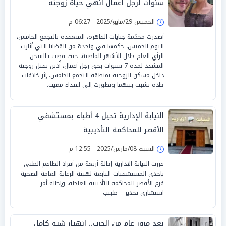
سنوات لرجل أعمال انهي حياة زوجته
الخميس 29/مايو/2025 - 06:27 م
أصدرت محكمة جنايات القاهرة، المنعقدة بالتجمع الخامس،
اليوم الخميس، حكمها في واحدة من القضايا التي أثارت
الرأي العام خلال الأشهر الماضية، حيث قضت بـالسجن
المشدد لمدة 7 سنوات بحق رجل أعمال، أُدين بقتل زوجته
داخل مسكن الزوجية بمنطقة التجمع الخامس، إثر خلافات
حادة نشبت بينهما وتطورت إلى اعتداء مميت.
النيابة الإدارية تحيل 4 أطباء بمستشفي
الأقصر للمحاكمة التأديبية
السبت 08/مارس/2025 - 12:55 م
قررت النيابة الإدارية إحالة أربعة من أفراد الطاقم الطبي
بإحدى المستشفيات التابعة لهيئة الرعاية العامة الصحية
فرع الأقصر للمحاكمة التأديبية العاجلة، وإحالة أمر
استشاري تخدير – طبيب
بعد مرور عام من الحرب.. انهيار شبه كامل