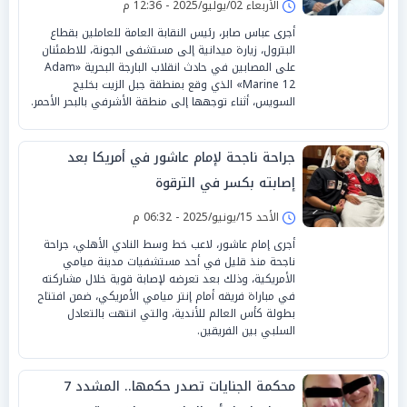
الأربعاء 02/يوليو/2025 - 12:36 م
أجرى عباس صابر، رئيس النقابة العامة للعاملين بقطاع
البترول، زيارة ميدانية إلى مستشفى الجونة، للاطمئنان
على المصابين في حادث انقلاب البارجة البحرية «Adam
Marine 12» الذي وقع بمنطقة جبل الزيت بخليج
السويس، أثناء توجهها إلى منطقة الأشرفي بالبحر الأحمر.
جراحة ناجحة لإمام عاشور في أمريكا بعد
إصابته بكسر في الترقوة
الأحد 15/يونيو/2025 - 06:32 م
أجرى إمام عاشور، لاعب خط وسط النادي الأهلي، جراحة
ناجحة منذ قليل في أحد مستشفيات مدينة ميامي
الأمريكية، وذلك بعد تعرضه لإصابة قوية خلال مشاركته
في مباراة فريقه أمام إنتر ميامي الأمريكي، ضمن افتتاح
بطولة كأس العالم للأندية، والتي انتهت بالتعادل
السلبي بين الفريقين.
محكمة الجنايات تصدر حكمها.. المشدد 7