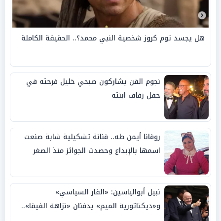
هل يجسد توم كروز شخصية النبي محمد؟.. الحقيقة الكاملة
نجوم الفن يشاركون صبحي خليل فرحته في
حفل زفاف ابنته
روفانا أيمن طه.. فنانة تشكيلية شابة صنعت
اسمها بالإبداع وحصدت الجوائز منذ الصغر
نبيل أبوالياسين: «الفار السياسي»
و«ديكتاتورية الميم» يدفنان «نزاهة الفيفا»..
وإقالة «إنفانتينو» باتت حتمية