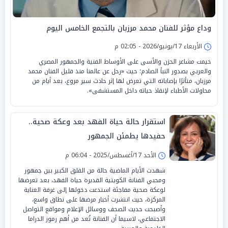
وداع مؤثر للفنان محمد مرزبان بالتجمع الخامس اليوم
الأربعاء 17/يونيو/2026 - 02:05 م
خيمت مشاعر الحزن والأسى على الأوساط الفنية والجمهور المصري
والعربي بصدور النبأ الصادم؛ حيث «رحل عن عالمنا منذ قليل الفنان محمد
مرزبان، متأثرًا بإصاباته التي تعرض لها إثر حادث سير مروع، بعد أيام من
محاولات الأطباء لإنقاذ حياته داخل المستشفى».
استقرار حالة حياة الفهد بعد وعكة صحية..
حفيدها يطمئن الجمهور
الأحد 17/أغسطس/2025 - 06:04 م
شهدت الأيام الماضية حالة من القلق الكبير بين جمهور
ومحبي الفنانة الكويتية القديرة حياة الفهد، بعد تعرضها
لوعكة صحية مفاجئة استدعت دخولها إلى غرفة العناية
المركزة، حيث انتشرت أخبار مرضها على نطاق واسع،
وأصبحت حديث الصحف ووسائل الإعلام ومواقع التواصل
الاجتماعي، لاسيما أن الفنانة تُعد من أهم رموز الدراما