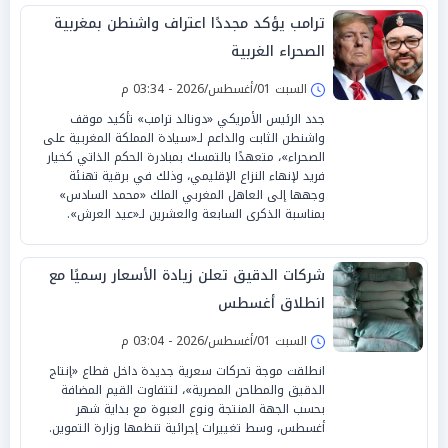
ترامب يؤكد مجددًا اعتراف واشنطن بمغربية
الصحراء الغربية
السبت 01/أغسطس/2026 - 03:34 م
جدد الرئيس الأمريكي «دونالد ترامب» تأكيد موقف
واشنطن الثابت والداعم لـ«سيادة المملكة المغربية على
الصحراء»، متعهدًا بالتمسك بمبادرة الحكم الذاتي كخيار
فريد لإنهاء النزاع الإقليمي، وذلك في برقية تهنئة
وجهها إلى العاهل المغربي الملك «محمد السادس»
بمناسبة الذكرى السابعة والعشرين لـ«عيد العرش».
شركات الدقيق تعلن زيادة الأسعار رسميًا مع
انطلاق أغسطس
السبت 01/أغسطس/2026 - 03:04 م
انطلقت موجة تحركات سعرية جديدة داخل قطاع «إنتاج
الدقيق والمطاحن المصرية»، لتتفاوت القيم المضافة
بحسب الجهة المنتجة ونوع العبوة مع بداية شهر
أغسطس، وسط تغييرات إجرائية تنظمها وزارة التموين.