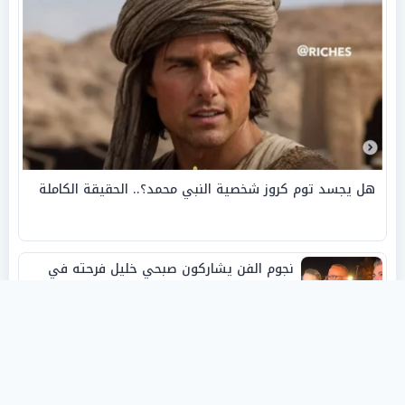
هل يجسد توم كروز شخصية النبي محمد؟.. الحقيقة الكاملة
نجوم الفن يشاركون صبحي خليل فرحته في
حفل زفاف ابنته
روفانا أيمن طه.. فنانة تشكيلية شابة صنعت
اسمها بالإبداع وحصدت الجوائز منذ الصغر