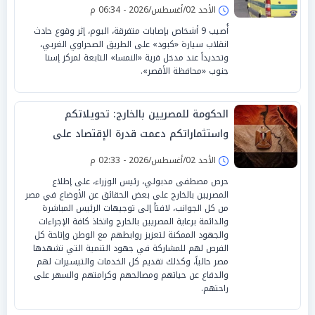
الأحد 02/أغسطس/2026 - 06:34 م
أُصيب 9 أشخاص بإصابات متفرقة، اليوم، إثر وقوع حادث
انقلاب سيارة «كبود» على الطريق الصحراوي الغربي،
وتحديداً عند مدخل قرية «النمسا» التابعة لمركز إسنا
جنوب «محافظة الأقصر».
الحكومة للمصريين بالخارج: تحويلاتكم
واستثماراتكم دعمت قدرة الإقتصاد على
الصمود
الأحد 02/أغسطس/2026 - 02:33 م
حرص مصطفى مدبولي، رئيس الوزراء، على إطلاع
المصريين بالخارج على بعض الحقائق عن الأوضاع في مصر
من كل الجوانب، لافتاً إلى توجيهات الرئيس المباشرة
والدائمة برعاية المصريين بالخارج واتخاذ كافة الإجراءات
والجهود الممكنة لتعزيز روابطهم مع الوطن وإتاحة كل
الفرص لهم للمشاركة في جهود التنمية التي تشهدها
مصر حالياً، وكذلك تقديم كل الخدمات والتيسيرات لهم
والدفاع عن حياتهم ومصالحهم وكرامتهم والسهر على
راحتهم.