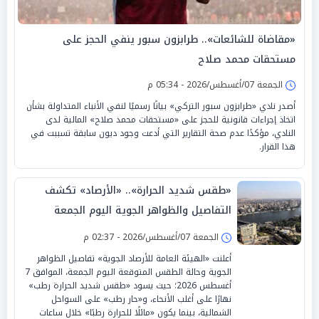
«مقاضاة للشائعات».. طرابزون سبور ينفي الحجز على
مستحقات محمد صلاح
الجمعة 07/أغسطس/2026 - 05:34 م
أصدر نادي «طرابزون سبور التركي» بيانًا رسميًا لنفي الأنباء المتداولة بشأن
اتخاذ إجراءات قانونية للحجز على «مستحقات محمد صلاح» المالية لدى
النادي، مؤكدًا عدم صحة التقارير التي أدعت وجود ديون سابقة تسببت في
هذا القرار.
«طقس شديد الحرارة».. «الأرصاد» تكشف
التفاصيل والظواهر الجوية اليوم الجمعة
الجمعة 07/أغسطس/2026 - 02:37 م
أعلنت «الهيئة العامة للأرصاد الجوية» تفاصيل الظواهر
الجوية وحالة الطقس المتوقعة اليوم الجمعة، الموافق 7
أغسطس 2026؛ حيث يسود «طقس شديد الحرارة رطب»
نهارًا على أغلب الأنحاء، و«حار رطب» على السواحل
الشمالية، بينما يكون «مائلًا للحرارة رطبًا» خلال ساعات