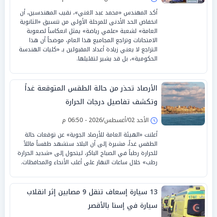
أكد المهندس «محمد عبد الغني»، نقيب المهندسين، أن
انخفاض الحد الأدنى للمرحلة الأولى من تنسيق «الثانوية
العامة» لشعبة «علمي رياضة» يمثل انعكاساً لصعوبة
الامتحانات وتراجع المجاميع هذا العام، موضحاً أن هذا
التراجع لا يعني زيادة أعداد المقبولين بـ «كليات الهندسة
الحكومية»، بل قد يشير لتقليلها.
الأرصاد تحذر من حالة الطقس المتوقعة غداً
وتكشف تفاصيل درجات الحرارة
الأحد 02/أغسطس/2026 - 06:50 م
أعلنت «الهيئة العامة للأرصاد الجوية» عن توقعات حالة
الطقس غداً، مشيرة إلى أن البلاد ستشهد طقساً مائلاً
للحرارة رطباً في الصباح الباكر، ليتحول إلى «شديد الحرارة
رطب» خلال ساعات النهار على أغلب الأنحاء والمحافظات.
13 سيارة إسعاف تنقل 9 مصابين إثر انقلاب
سيارة في إسنا بالأقصر