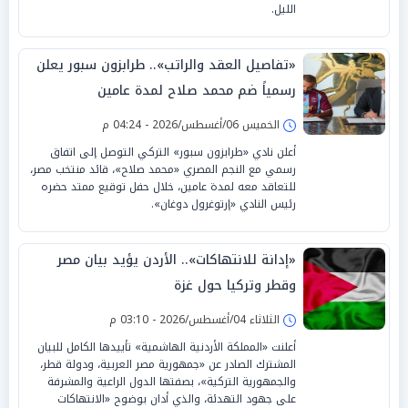
الليل.
«تفاصيل العقد والراتب».. طرابزون سبور يعلن
رسمياً ضم محمد صلاح لمدة عامين
الخميس 06/أغسطس/2026 - 04:24 م
أعلن نادي «طرابزون سبور» التركي التوصل إلى اتفاق
رسمي مع النجم المصري «محمد صلاح»، قائد منتخب مصر،
للتعاقد معه لمدة عامين، خلال حفل توقيع ممتد حضره
رئيس النادي «إرتوغرول دوغان».
«إدانة للانتهاكات».. الأردن يؤيد بيان مصر
وقطر وتركيا حول غزة
الثلاثاء 04/أغسطس/2026 - 03:10 م
أعلنت «المملكة الأردنية الهاشمية» تأييدها الكامل للبيان
المشترك الصادر عن «جمهورية مصر العربية، ودولة قطر،
والجمهورية التركية»، بصفتها الدول الراعية والمشرفة
على جهود التهدئة، والذي أدان بوضوح «الانتهاكات