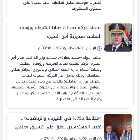
تغييرات موسعة بداخل قطاعات أمنية عديدة على
مستوى الجمهورية.
اعتماد حركة تنقلات ضباط الشرطة ورؤساء
المباحث بمديرية أمن البحيرة
الإثنين 03/أغسطس/2026 - 03:38 م
اعتمد اللواء «محمد عمارة»، مساعد وزير الداخلية مدير أمن
البحيرة، حركة تنقلات ضباط الشرطة ورؤساء المباحث
وضباط أقسام إدارة البحث الجنائي ومأموري المراكز بنطاق
المحافظة، وذلك بداخل إطار الحركة السنوية لضباط
الشرطة بوزارة الداخلية؛ بهدف ضخ دماء جديدة بداخل
المواقع القيادية والاستفادة من الخبرات الأمنية المختلفة،
حيث جاءت الحركة بإشراف اللواء «أحمد السكران» مدير
إدارة البحث الجنائي بالمديرية.
«مطالبة بـ75% في الفيزياء والرياضيات»..
نقيب المهندسين يعلق على تنسيق «علمي
رياضة»
الأحد 02/أغسطس/2026 - 07:16 م