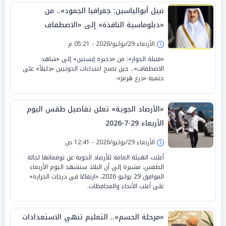
نبيل أبوالياسين: جغرافيا الجمود».. من
«دبلوماسية النافذة» إلى «الاصطفاف
السيادي» حين تصبح «النتائج صفرية»
الأربعاء 29/يوليو/2026 - 05:21 م
«قنبلة الجوار»: من «ذخيرة إبستين» إلى «شاهد
الاصطفاف».. حين تصبح اعتداءات الحوثيين «دليلاً» على
حتمية «درع هرمز»:
«الأرصاد الجوية» تعلن تفاصيل طقس اليوم
الأربعاء 29-7-2026
الأربعاء 29/يوليو/2026 - 12:41 ص
أعلنت الهيئة العامة للأرصاد الجوية عن توقعاتها لحالة
الطقس، مشيرة إلى أن البلاد ستشهد اليوم الأربعاء
الموافق 29 يوليو 2026، «ارتفاعًا في درجات الحرارة»
على أغلب الأنحاء والمحافظات.
«مرحلة الحسم».. التعليم تنهي الاستعدادات