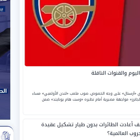
يوم والقنوات الناقلة
ادي «آرسنال» على وجه الخصوص، صوب ملعب «لندن الأولمبي» مساء
10 مايو 2026، حيث يخوض «الجانرز» مواجهة مصيرية أمام نظيره «وست هام يونايتد» ضمن
ف أعادت الطائرات بدون طيار تشكيل عقيدة
حروب العالمية؟