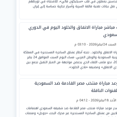
دسين يعملون في قلب «سيليكون فالي»، للاشتباه في تورطهم
نقل بيانات تقنية فائقة السرية وأسرار تجارية حساسة إلى إيران.
 مباشر مباراة الاتفاق والخلود اليوم في الدوري
سعودي
لسبت 24/يناير/2026 - 03:10 م
راة الاتفاق والخلود.. تتجه أنظار عشاق الساحرة المستديرة في المملكة
العربية السعودية والوطن العربي، مساء اليوم السبت الموافق 24 يناير
2026، نحو ملعب اللقاء الذي يحتضن مواجهة من العيار الثقيل تجمع بين
دي الاتفاق» ومضيفه «نادي الخلود».
عد مباراة منتخب مصر القادمة ضد السعودية
قنوات الناقلة
لأحد 18/يناير/2026 - 04:12 م
در موعد مباراة منتخب مصر القادمة ضد شقيقه السعودي اهتمامات
لايين من عشاق الساحرة المستديرة عبر محرك البحث «جوجل» ومنصات