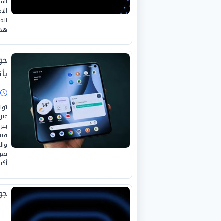
است
الإ
الم
هذه
جو
بأن
ا
توا
عبر
بين
فيه
وال
تعر
أكب
جوجل تط