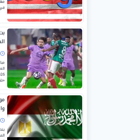
مهن
في 
بث
ال
ا
مبا
«نا
مو
وال
ا
يتص
الم