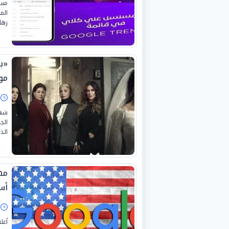
مسل
رهان
«ب
مون
ا
شهد
الج
الذ
مه
أس
ا
أعل