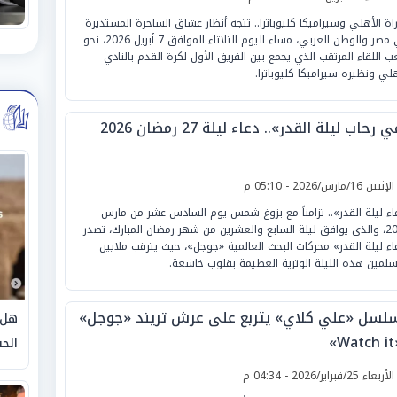
راة الأهلي وسيراميكا كليوباترا.. تتجه أنظار عشاق الساحرة المستديرة
في مصر والوطن العربي، مساء اليوم الثلاثاء الموافق 7 أبريل 2026، نحو
ب اللقاء المرتقب الذي يجمع بين الفريق الأول لكرة القدم بالنادي
هلي ونظيره سيراميكا كليوباترا.
 رحاب ليلة القدر».. دعاء ليلة 27 رمضان 2026
لإثنين 16/مارس/2026 - 05:10 م
اء ليلة القدر».. تزامناً مع بزوغ شمس يوم السادس عشر من مارس
2026، والذي يوافق ليلة السابع والعشرين من شهر رمضان المبارك، تصدر
اء ليلة القدر» محركات البحث العالمية «جوجل»، حيث يترقب ملايين
سلمين هذه الليلة الوترية العظيمة بقلوب خاشعة.
لسل «علي كلاي» يتربع على عرش تريند «جوجل»
هل 
»
الحق
لأربعاء 25/فبراير/2026 - 04:34 م