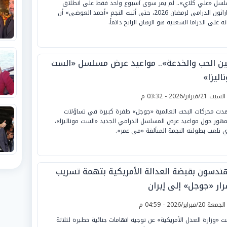
سل «علي كلاي».. لم يمر سوى أسبوع واحد فقط على انطلاق
الماراثون الدرامي لرمضان 2026، حتى أثبت النجم «أحمد العوضي» أن
ه على الدراما الشعبية هو الرهان الرابح دائماً.
ين الحب والخدعة».. مواعيد عرض مسلسل «الست
اليزا»
لسبت 21/فبراير/2026 - 03:32 م
ت محركات البحث العالمية «جوجل» طفرة كبيرة في تساؤلات
مهور حول مواعيد عرض المسلسل الدرامي الجديد «الست موناليزا»،
ي تلعب بطولته النجمة المتألقة «مي عمر».
ندسون بقبضة العدالة الأمريكية بتهمة تسريب
رار «جوجل» إلى إيران
لجمعة 20/فبراير/2026 - 04:59 م
نت «وزارة العدل الأمريكية» عن توجيه اتهامات جنائية خطيرة لثلاثة