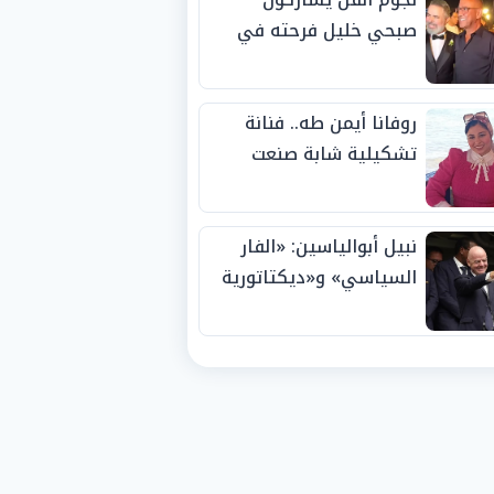
صبحي خليل فرحته في
حفل زفاف ابنته
روفانا أيمن طه.. فنانة
تشكيلية شابة صنعت
اسمها بالإبداع وحصدت
الجوائز منذ الصغر
نبيل أبوالياسين: «الفار
السياسي» و«ديكتاتورية
الميم» يدفنان «نزاهة
الفيفا».. وإقالة
«إنفانتينو» باتت حتمية