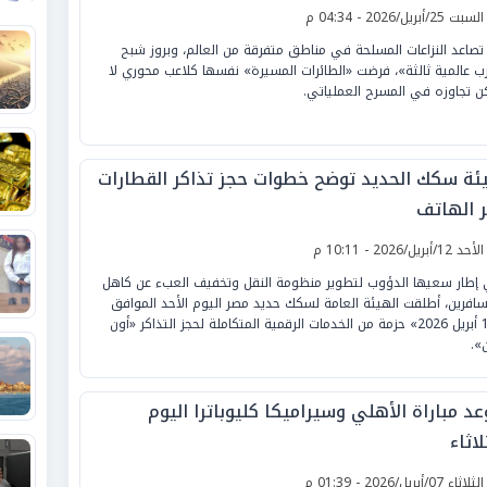
لسبت 25/أبريل/2026 - 04:34 م
تصاعد النزاعات المسلحة في مناطق متفرقة من العالم، وبروز شبح
ب عالمية ثالثة»، فرضت «الطائرات المسيرة» نفسها كلاعب محوري لا
ن تجاوزه في المسرح العملياتي.
ئة سكك الحديد توضح خطوات حجز تذاكر القطارات
ر الهاتف
لأحد 12/أبريل/2026 - 10:11 م
إطار سعيها الدؤوب لتطوير منظومة النقل وتخفيف العبء عن كاهل
سافرين، أطلقت الهيئة العامة لسكك حديد مصر اليوم الأحد الموافق
«12 أبريل 2026» حزمة من الخدمات الرقمية المتكاملة لحجز التذاكر «أون
ن».
د مباراة الأهلي وسيراميكا كليوباترا اليوم
لاثاء
لثلاثاء 07/أبريل/2026 - 01:39 م