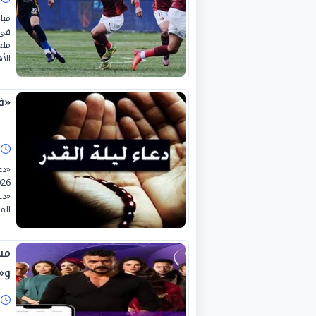
مبا
ملع
الأ
«في
ا
«دع
«دع
الم
مس
و«Watch it
ا