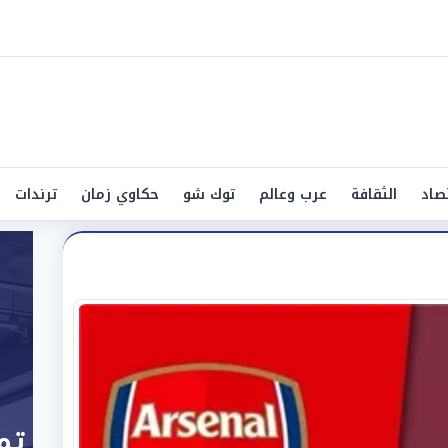
صاد
الثقافة
عرب وعالم
توك شو
حكاوي زمان
ترندات