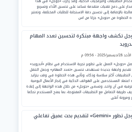
خدام التطبيقات والبرمجيات الذكية، وقد ركزت «جوجل» في هذا
صدار على دمج تقنيات متقدمة تساعد على تحسين الأداء وتسريع
عالجة بالإضافة إلى تحسين دقة الاستجابة للطلبات المختلفة، وتعتبر
 الخطوة من «جوجل» جزءًا من اس
جل تكشف واجهة مبتكرة لتحسين تعدد المهام
درويد
لأحد 28/ديسمبر/2025 - 09:56 م
صل «جوجل» العمل على تطوير تجربة الاستخدام في نظام «أندرويد»
 تقديم واجهة جديدة تستهدف تحسين «تعدد المهام» وجعل التنقل
 التطبيقات أكثر سلاسة وذكاء، وتأتي هذه الخطوة في وقت يتزايد
 اعتماد المستخدمين على الهواتف الذكية في إنجاز الأعمال اليومية
ترفيه في آن واحد، وتسعى «جوجل» من خلال هذه الواجهة إلى إعادة
يف طريقة التعامل مع التطبيقات المفتوحة، بما يمنح المستخدم تحكما
ر ومرونة أعلى
ور «Gemini» لتقديم بحث عميق تفاعلي