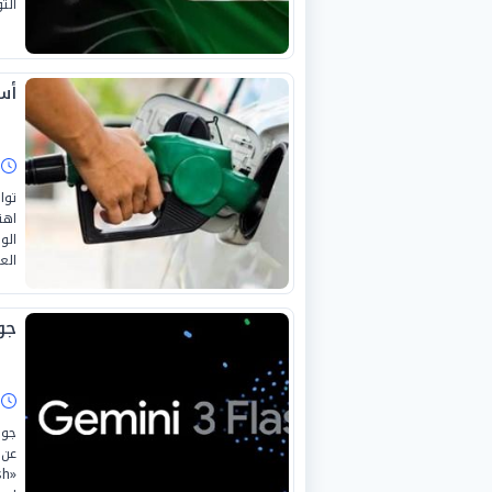
الت
أسع
ا
اهت
الو
الع
جوجل تط
ا
عن 