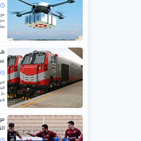
ا
مع 
«حر
يمك
هي
عب
ا
في 
الم
لاي
موع
الث
ا