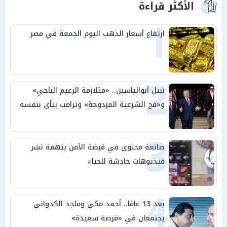
الأكثر قراءة
1
ارتفاع أسعار الذهب اليوم الجمعة في مصر
2
نبيل أبوالياسين.. «متلازمة الزعيم الناجي»
و«فخ الشرعية المزدوجة» وترامب ينأى بنفسه
وحليفه في «ميتم استراتيجي»
3
صانعة محتوى في قبضة الأمن بتهمة نشر
فيديوهات خادشة للحياء
4
بعد 13 عامًا.. أحمد مكي وماجد الكدواني
يجتمعان في «فرصة سعيدة»