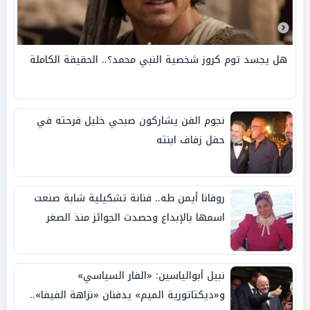
هل يجسد توم كروز شخصية النبي محمد؟.. الحقيقة الكاملة
نجوم الفن يشاركون صبحي خليل فرحته في
حفل زفاف ابنته
روفانا أيمن طه.. فنانة تشكيلية شابة صنعت
اسمها بالإبداع وحصدت الجوائز منذ الصغر
نبيل أبوالياسين: «الفار السياسي»
و«ديكتاتورية الميم» يدفنان «نزاهة الفيفا»..