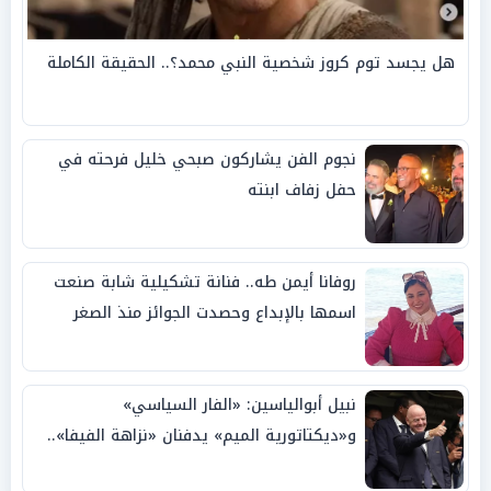
هل يجسد توم كروز شخصية النبي محمد؟.. الحقيقة الكاملة
نجوم الفن يشاركون صبحي خليل فرحته في
حفل زفاف ابنته
روفانا أيمن طه.. فنانة تشكيلية شابة صنعت
اسمها بالإبداع وحصدت الجوائز منذ الصغر
نبيل أبوالياسين: «الفار السياسي»
و«ديكتاتورية الميم» يدفنان «نزاهة الفيفا»..
وإقالة «إنفانتينو» باتت حتمية