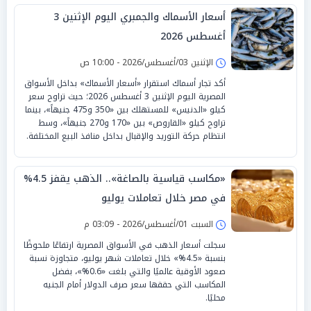
أسعار الأسماك والجمبري اليوم الإثنين 3
أغسطس 2026
الإثنين 03/أغسطس/2026 - 10:00 ص
أكد تجار أسماك استقرار «أسعار الأسماك» بداخل الأسواق
المصرية اليوم الإثنين 3 أغسطس 2026؛ حيث تراوح سعر
كيلو «الدنيس» للمستهلك بين «350 و475 جنيهاً»، بينما
تراوح كيلو «القاروص» بين «170 و270 جنيهاً»، وسط
انتظام حركة التوريد والإقبال بداخل منافذ البيع المختلفة.
«مكاسب قياسية بالصاغة».. الذهب يقفز 4.5%
في مصر خلال تعاملات يوليو
السبت 01/أغسطس/2026 - 03:09 م
سجلت أسعار الذهب في الأسواق المصرية ارتفاعًا ملحوظًا
بنسبة «4.5%» خلال تعاملات شهر يوليو، متجاوزة نسبة
صعود الأوقية عالميًا والتي بلغت «0.6%»، بفضل
المكاسب التي حققها سعر صرف الدولار أمام الجنيه
محليًا.