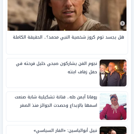
هل يجسد توم كروز شخصية النبي محمد؟.. الحقيقة الكاملة
نجوم الفن يشاركون صبحي خليل فرحته في
حفل زفاف ابنته
روفانا أيمن طه.. فنانة تشكيلية شابة صنعت
اسمها بالإبداع وحصدت الجوائز منذ الصغر
نبيل أبوالياسين: «الفار السياسي»