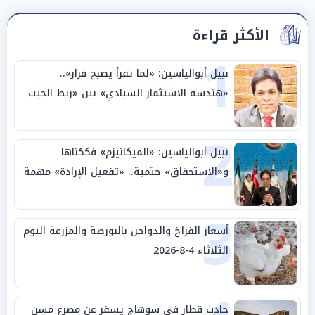
الأكثر قراءة
1
نبيل أبوالياسين: «لما تقرأ يصبح قرار»..
«هندسة الاستثمار السيادي» بين «ربط الجيب
بالوطن» و«سيادة الكلمة»
2
نبيل أبوالياسين: «الميكانيزم» فككناها
و«الاستحقاق» حتمية.. «تفعيل الإرادة» مهمة
الجامعة العربية
3
أسعار الفراخ والدواجن بالبورصة والمزرعة اليوم
الثلاثاء 4-8-2026
حادث قطار في سوهاج يسفر عن مصرع مسن