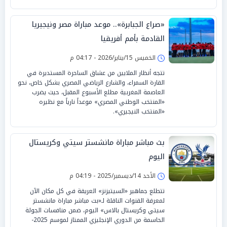
«صراع الجبابرة».. موعد مباراة مصر ونيجيريا
القادمة بأمم أفريقيا
الخميس 15/يناير/2026 - 04:17 م
تتجه أنظار الملايين من عشاق الساحرة المستديرة في
القارة السمراء، والشارع الرياضي المصري بشكل خاص، نحو
العاصمة المغربية مطلع الأسبوع المقبل، حيث يضرب
«المنتخب الوطني المصري» موعداً نارياً مع نظيره
«المنتخب النيجيري».
بث مباشر مباراة مانشستر سيتي وكريستال
اليوم
الأحد 14/ديسمبر/2025 - 04:19 م
تتطلع جماهير «السيتيزنز» العريقة في كل مكان الآن
لمعرفة القنوات الناقلة لـ«بث مباشر مباراة مانشستر
سيتي وكريستال بالاس» اليوم، ضمن منافسات الجولة
الحاسمة من الدوري الإنجليزي الممتاز لموسم 2025-