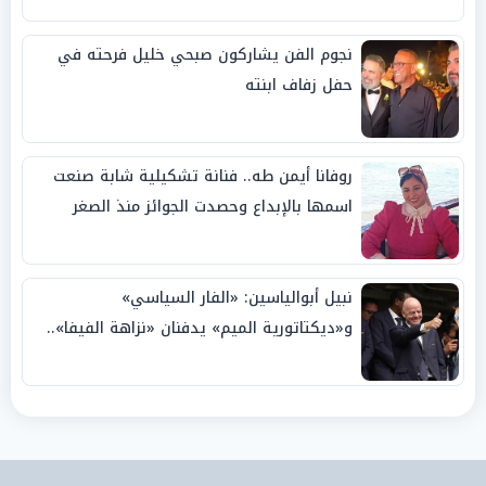
نجوم الفن يشاركون صبحي خليل فرحته في
حفل زفاف ابنته
روفانا أيمن طه.. فنانة تشكيلية شابة صنعت
اسمها بالإبداع وحصدت الجوائز منذ الصغر
نبيل أبوالياسين: «الفار السياسي»
و«ديكتاتورية الميم» يدفنان «نزاهة الفيفا»..
وإقالة «إنفانتينو» باتت حتمية