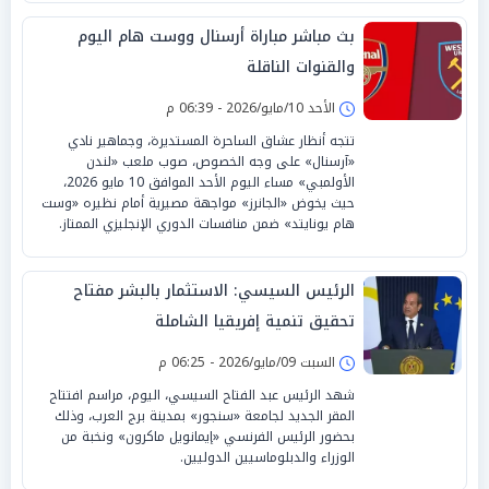
بث مباشر مباراة أرسنال ووست هام اليوم
والقنوات الناقلة
الأحد 10/مايو/2026 - 06:39 م
تتجه أنظار عشاق الساحرة المستديرة، وجماهير نادي
«آرسنال» على وجه الخصوص، صوب ملعب «لندن
الأولمبي» مساء اليوم الأحد الموافق 10 مايو 2026،
حيث يخوض «الجانرز» مواجهة مصيرية أمام نظيره «وست
هام يونايتد» ضمن منافسات الدوري الإنجليزي الممتاز.
الرئيس السيسي: الاستثمار بالبشر مفتاح
تحقيق تنمية إفريقيا الشاملة
السبت 09/مايو/2026 - 06:25 م
شهد الرئيس عبد الفتاح السيسي، اليوم، مراسم افتتاح
المقر الجديد لجامعة «سنجور» بمدينة برج العرب، وذلك
بحضور الرئيس الفرنسي «إيمانويل ماكرون» ونخبة من
الوزراء والدبلوماسيين الدوليين.