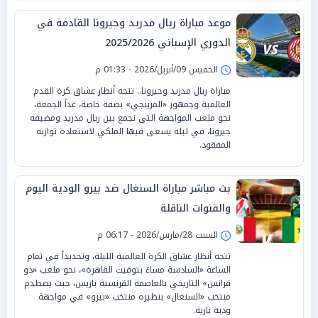
موعد مباراة ريال مدريد وجيرونا القادمة في
الدوري الإسباني 2025/2026
الخميس 09/أبريل/2026 - 01:33 م
مباراة ريال مدريد وجيرونا.. تتجه أنظار عشاق كرة القدم
العالمية وجمهور «المرينجي» بصفة خاصة، غداً الجمعة،
نحو ملعب المواجهة التي تجمع بين ريال مدريد ومضيفه
جيرونا، في ليلة يسعى فيها الملكي لاستعادة توازنه
المفقود.
بث مباشر مباراة السنغال ضد بيرو الودية اليوم
والقنوات الناقلة
السبت 28/مارس/2026 - 06:17 م
تتجه أنظار عشاق الكرة العالمية الليلة، وتحديداً في تمام
الساعة «السادسة مساءً بتوقيت القاهرة»، نحو ملعب «دو
فرانس» التاريخي بالعاصمة الفرنسية باريس، حيث يصطدم
منتخب «السنغال» بنظيره منتخب «بيرو» في مواجهة
ودية نارية.