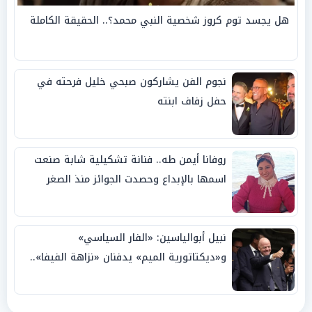
هل يجسد توم كروز شخصية النبي محمد؟.. الحقيقة الكاملة
نجوم الفن يشاركون صبحي خليل فرحته في
حفل زفاف ابنته
روفانا أيمن طه.. فنانة تشكيلية شابة صنعت
اسمها بالإبداع وحصدت الجوائز منذ الصغر
نبيل أبوالياسين: «الفار السياسي»
و«ديكتاتورية الميم» يدفنان «نزاهة الفيفا»..
وإقالة «إنفانتينو» باتت حتمية