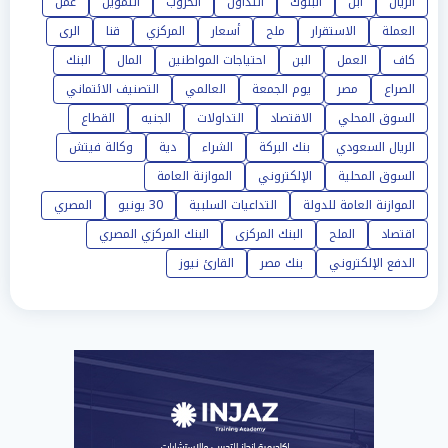
الريال
آبل
البنوك
التداول
الحروب
التمويل
عمل
العملة
الاستقرار
ملح
أسعار
المركزي
قنا
الرى
كاف
العمل
البن
احتياجات المواطنين
المال
البنك
الصراع
مصر
يوم الجمعة
العالمي
التصنيف الائتماني
السوق المحلي
الاقتصاد
التداولات
الجنيه
القطاع
الريال السعودي
بنك البركة
الشراء
دية
وكالة فيتش
السوق المحلية
الإلكتروني
الموازنة العامة
الموازنة العامة للدولة
التداعيات السلبية
30 يونيو
المصري
اقتصاد
الملح
البنك المركزى
البنك المركزي المصري
الدفع الإلكتروني
بنك مصر
القارئ نيوز