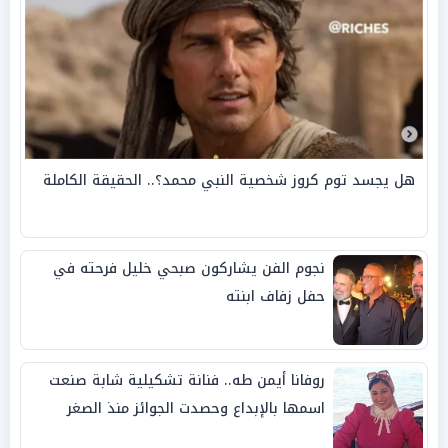
هل يجسد توم كروز شخصية النبي محمد؟.. الحقيقة الكاملة
نجوم الفن يشاركون صبحي خليل فرحته في
حفل زفاف ابنته
روفانا أيمن طه.. فنانة تشكيلية شابة صنعت
اسمها بالإبداع وحصدت الجوائز منذ الصغر