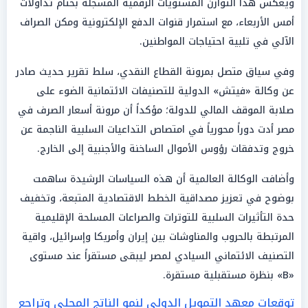
ويعكس هذا التوازن المستويات الرقمية المسجلة بختام تداولات
أمس الأربعاء، مع استمرار قنوات الدفع الإلكترونية ومكن الصراف
الآلي في تلبية احتياجات المواطنين.
وفي سياق متصل بمرونة القطاع النقدي، سلط تقرير حديث صادر
عن وكالة «فيتش» الدولية للتصنيفات الائتمانية الضوء على
صلابة الموقف المالي للدولة؛ مؤكداً أن مرونة أسعار الصرف في
مصر أدت دوراً محورياً في امتصاص التداعيات السلبية الناجمة عن
خروج وتدفقات رؤوس الأموال الساخنة والأجنبية إلى الخارج.
وأضافت الوكالة العالمية أن هذه السياسات الرشيدة ساهمت
بوضوح في تعزيز مصداقية الخطط الاقتصادية المتبعة، وتخفيف
حدة التأثيرات السلبية للتوترات والصراعات المسلحة الإقليمية
المرتبطة بالحروب والمناوشات بين إيران وأمريكا وإسرائيل، واقية
التصنيف الائتماني السيادي لمصر ليبقى مستقراً عند مستوى
«B» بنظرة مستقبلية مستقرة.
توقعات معهد التمويل الدولي لنمو الناتج المحلي وتراجع