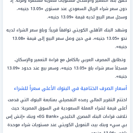
حقق بنك التعمير والإسكان مستويات سعرية مستقرة ومرنة؛ إذ
دون سعر شراء الريال السعودي عند مستوى «13.05 جنيه»،
وسجل سعر البيع لديه قيمة «13.09 جنيه».
وشهد البنك الأهلي الكويتي توافقاً قريباً؛ وبلغ سعر الشراء لديه
نحو «13.05 جنيه»، في حين وصل سعر البيع إلى قيمة «13.08
جنيه».
وتطابق المصرف العربي بالكامل مع قراءة التعمير والإسكان،
مسجلاً سعر شراء بلغ «13.05 جنيه»، وسعر بيع عند حدود «13.09
جنيه».
أسعار الصرف الختامية في البنوك الأعلى سعراً للشراء
اختتم التقرير المالي رصده التفصيلي بمتابعة البنوك التي قدمت
أعلى قيمة لشراء العملة السعودية في السوق المصرية؛ حيث
تلاقت قراءات البنك المصري الخليجي «EG Bank» وبنك «إتش إس
بي سي» وبنك بيت التمويل الكويتي عند مستويات شراء موحدة