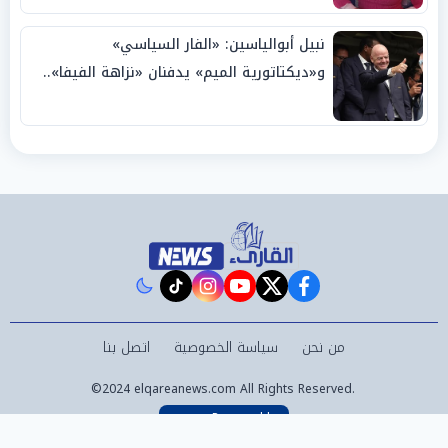
نبيل أبوالياسين: «الفار السياسي»
و«ديكتاتورية الميم» يدفنان «نزاهة الفيفا»..
وإقالة «إنفانتينو» باتت حتمية
instagram
tiktok
youtube
twitter
facebook
من نحن
سياسة الخصوصية
اتصل بنا
©2024 elqareanews.com All Rights Reserved.
Powered by