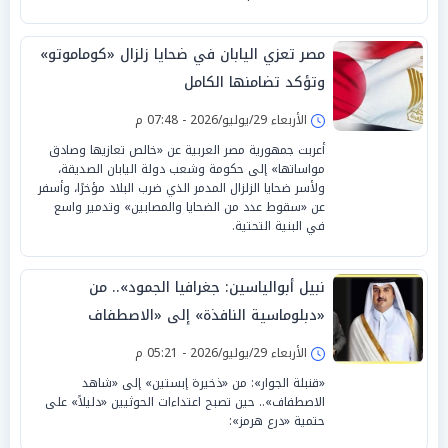
مصر تعزي اليابان في ضحايا زلزال «كوماموتو»
وتؤكد تضامنها الكامل
الأربعاء 29/يوليو/2026 - 07:48 م
أعربت جمهورية مصر العربية عن «خالص تعازيها وصادق
مواساتها» إلى حكومة وشعب دولة اليابان الصديقة،
ولأسر ضحايا الزلزال المدمر الذي ضرب البلاد مؤخرًا، وأسفر
عن «سقوط عدد من الضحايا والمصابين» وتدمير واسع
في البنية التحتية.
نبيل أبوالياسين: جغرافيا الجمود».. من
«دبلوماسية النافذة» إلى «الاصطفاف
السيادي» حين تصبح «النتائج صفرية»
الأربعاء 29/يوليو/2026 - 05:21 م
«قنبلة الجوار»: من «ذخيرة إبستين» إلى «شاهد
الاصطفاف».. حين تصبح اعتداءات الحوثيين «دليلاً» على
حتمية «درع هرمز»: