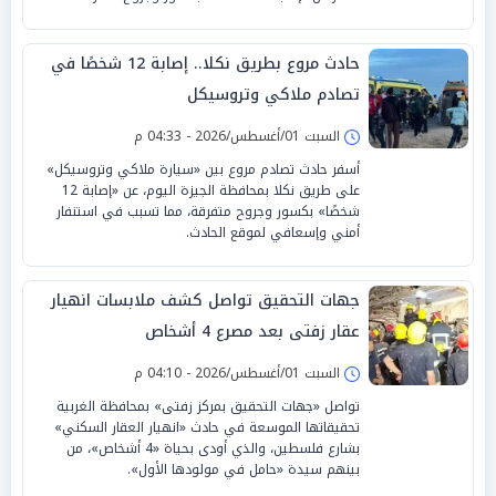
حادث مروع بطريق نكلا.. إصابة 12 شخصًا في
تصادم ملاكي وتروسيكل
السبت 01/أغسطس/2026 - 04:33 م
أسفر حادث تصادم مروع بين «سيارة ملاكي وتروسيكل»
على طريق نكلا بمحافظة الجيزة اليوم، عن «إصابة 12
شخصًا» بكسور وجروح متفرقة، مما تسبب في استنفار
أمني وإسعافي لموقع الحادث.
جهات التحقيق تواصل كشف ملابسات انهيار
عقار زفتى بعد مصرع 4 أشخاص
السبت 01/أغسطس/2026 - 04:10 م
تواصل «جهات التحقيق بمركز زفتى» بمحافظة الغربية
تحقيقاتها الموسعة في حادث «انهيار العقار السكني»
بشارع فلسطين، والذي أودى بحياة «4 أشخاص»، من
بينهم سيدة «حامل في مولودها الأول».