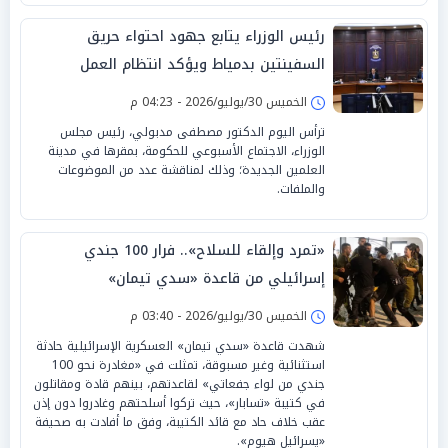
رئيس الوزراء يتابع جهود احتواء حريق
السفينتين بدمياط ويؤكد انتظام العمل
بالميناء
الخميس 30/يوليو/2026 - 04:23 م
ترأس اليوم الدكتور مصطفى مدبولي، رئيس مجلس
الوزراء، الاجتماع الأسبوعي للحكومة، بمقرها في مدينة
العلمين الجديدة؛ وذلك لمناقشة عدد من الموضوعات
والملفات.
«تمرد وإلقاء للسلاح».. فرار 100 جندي
إسرائيلي من قاعدة «سدي تيمان»
الخميس 30/يوليو/2026 - 03:40 م
شهدت قاعدة «سدي تيمان» العسكرية الإسرائيلية حادثة
استثنائية وغير مسبوقة، تمثلت في «مغادرة نحو 100
جندي من لواء جفعاتي» لقاعدتهم، بينهم قادة ومقاتلون
في كتيبة «تسابار»، حيث تركوا أسلحتهم وغادروا دون إذن
عقب خلاف حاد مع قائد الكتيبة، وفق ما أفادت به صحيفة
«يسرائيل هيوم».