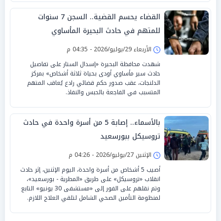
القضاء يحسم القضية.. السجن 7 سنوات
للمتهم في حادث البحيرة المأساوي
الأربعاء 29/يوليو/2026 - 04:35 م
شهدت محافظة البحيرة «إسدال الستار على تفاصيل
حادث سير مأساوي أودى بحياة ثلاثة أشخاص» بمركز
الدلنجات، عقب صدور حكم قضائي رادع يُعاقب المتهم
المتسبب في الفاجعة بالحبس والنفاذ.
بالأسماء.. إصابة 5 من أسرة واحدة في حادث
تروسيكل ببورسعيد
الإثنين 27/يوليو/2026 - 04:26 م
أصيب 5 أشخاص من أسرة واحدة، اليوم الإثنين، إثر حادث
انقلاب «تروسيكل» على طريق «المطرية - بورسعيد»،
وتم نقلهم على الفور إلى «مستشفى 30 يونيو» التابع
لمنظومة التأمين الصحي الشامل لتلقي العلاج اللازم.