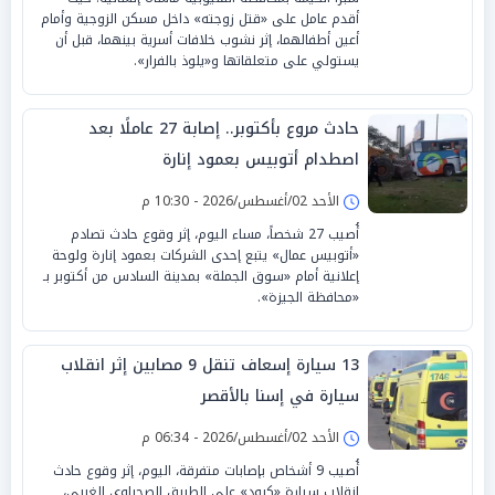
أقدم عامل على «قتل زوجته» داخل مسكن الزوجية وأمام
أعين أطفالهما، إثر نشوب خلافات أسرية بينهما، قبل أن
يستولي على متعلقاتها و«يلوذ بالفرار».
حادث مروع بأكتوبر.. إصابة 27 عاملًا بعد
اصطدام أتوبيس بعمود إنارة
الأحد 02/أغسطس/2026 - 10:30 م
أُصيب 27 شخصاً، مساء اليوم، إثر وقوع حادث تصادم
«أتوبيس عمال» يتبع إحدى الشركات بعمود إنارة ولوحة
إعلانية أمام «سوق الجملة» بمدينة السادس من أكتوبر بـ
«محافظة الجيزة».
13 سيارة إسعاف تنقل 9 مصابين إثر انقلاب
سيارة في إسنا بالأقصر
الأحد 02/أغسطس/2026 - 06:34 م
أُصيب 9 أشخاص بإصابات متفرقة، اليوم، إثر وقوع حادث
انقلاب سيارة «كبود» على الطريق الصحراوي الغربي،