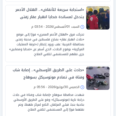
«استجابة سريعة للأنقاض».. الهلال الأحمر
يتدخل لمساندة ضحايا انهيار عقار زفتى
السبت 01/أغسطس/2026 - 03:54 م
تحركت فرق «الهلال الأحمر المصري» فورًا إلى موقع
«حادث انهيار عقار» بشارع فلسطين في مدينة زفتى
بمحافظة الغربية؛ عقب ورود إخطار لـ«غرفة العمليات
المركزية» بوقوع الحادث، الذي أسفر عن «ضحايا ومصابين»
جرى نقلهم للمستشفى لتلقي العلاج.
«حادث على الطريق الأوسطي».. إصابة شاب
وفتاة في تصادم موتوسيكل بسوهاج
الخميس 30/يوليو/2026 - 05:56 م
شهدت محافظة سوهاج «إصابة شاب وفتاة في حادث
دراجة نارية (موتوسيكل)» وقع على الطريق الأوسطي
بناحية بنجا، قبلي المزلقان، التابع لمركز طهطا، وتم
نقلهما فورًا إلى المستشفى لتلقي العلاج.