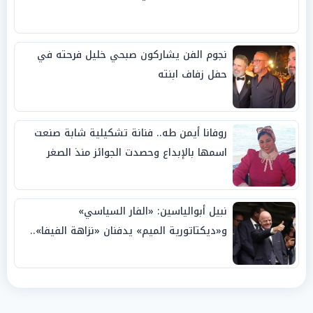
نجوم الفن يشاركون صبحي خليل فرحته في
حفل زفاف ابنته
روفانا أيمن طه.. فنانة تشكيلية شابة صنعت
اسمها بالإبداع وحصدت الجوائز منذ الصغر
نبيل أبوالياسين: «الفار السياسي»
و«ديكتاتورية الميم» يدفنان «نزاهة الفيفا»..
وإقالة «إنفانتينو» باتت حتمية