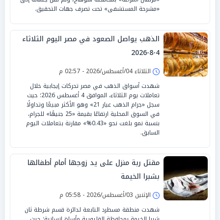
«مشرحة المستشفى» تحت تصرف جهات التحقيق.
الذهب يواصل الصعود في مصر اليوم الثلاثاء
4-8-2026
الثلاثاء 04/أغسطس/2026 - 02:57 م
شهدت أسواق الذهب في مصر تحركات إيجابية خلال
تعاملات يوم الثلاثاء، الموافق 4 أغسطس 2026؛ حيث
سجل «جرام الذهب عيار 21» وهو الأكثر مبيعًا وتداولًا
في السوق المحلية ارتفاعًا بقيمة «25 جنيهًا» للجرام،
بنسبة نمو بلغت نحو «0.43%» مقارنة بتعاملات اليوم
السابق.
مقتل ربة منزل على يد زوجها أمام أطفالها
بشبرا الخيمة
الإثنين 03/أغسطس/2026 - 05:58 م
شهدت منطقة مسطرد التابعة لدائرة قسم شرطة ثان
شبرا الخيمة بمحافظة القليوبية مأساة إنسانية؛ حيث