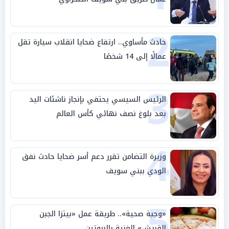
2
حادث مأساوي.. ارتفاع ضحايا انقلاب سيارة تقل
عمالًا إلى 14 شخصًا
3
الرئيس السيسي يحتفي بإنجاز ناشئات اليد
بعد بلوغ نصف نهائي كأس العالم
4
وزيرة التضامن تقرر دعم أسر ضحايا حادث نفق
الودي ببني سويف
5
«وجبة صحية».. طريقة عمل «بيتزا الجبن
القريش» الغنية بالبروتين