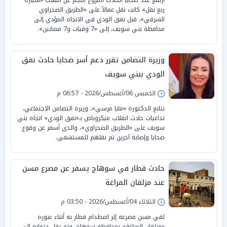
ربع نقل» كانت تقل عمالاً على «الطريق الصحراوي
الشرقي»، قبل نفق الودي في الاتجاه المؤدي إلى
محافظة بني سويف، إلى «7 وفيات و7 مصابين».
وزيرة التضامن تقرر دعم أسر ضحايا حادث نفق
الودي ببني سويف
الخميس 06/أغسطس/2026 - 06:57 م
تتابع الدكتورة «مايا مرسي»، وزيرة التضامن الاجتماعي،
تداعيات حادث انقلاب ميكروباص بـ«نفق الودي» اتجاه بني
سويف على «الطريق الصحراوي»، والذي أسفر عن وقوع
ضحايا وإصابة آخرين تم نقلهم للمستشفى.
حادث قطار في سوهاج يسفر عن مصرع مسن
عند مزلقان المراغة
الثلاثاء 04/أغسطس/2026 - 03:50 م
لقي مسن مصرعه إثر اصطدام قطار به أثناء عبوره
«مزلقان المراغة» بمحافظة سوهاج، وتم نقل جثمانه إلى