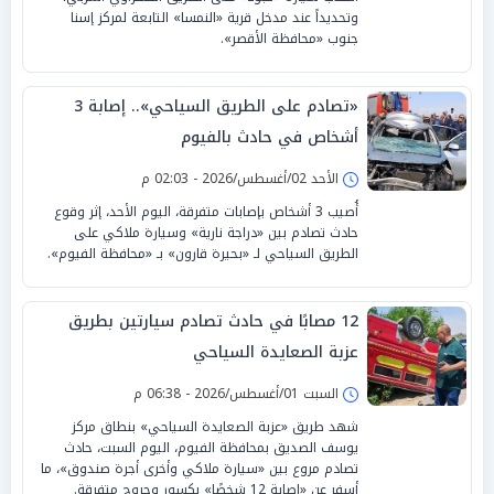
وتحديداً عند مدخل قرية «النمسا» التابعة لمركز إسنا
جنوب «محافظة الأقصر».
«تصادم على الطريق السياحي».. إصابة 3
أشخاص في حادث بالفيوم
الأحد 02/أغسطس/2026 - 02:03 م
أُصيب 3 أشخاص بإصابات متفرقة، اليوم الأحد، إثر وقوع
حادث تصادم بين «دراجة نارية» وسيارة ملاكي على
الطريق السياحي لـ «بحيرة قارون» بـ «محافظة الفيوم».
12 مصابًا في حادث تصادم سيارتين بطريق
عزبة الصعايدة السياحي
السبت 01/أغسطس/2026 - 06:38 م
شهد طريق «عزبة الصعايدة السياحي» بنطاق مركز
يوسف الصديق بمحافظة الفيوم، اليوم السبت، حادث
تصادم مروع بين «سيارة ملاكي وأخرى أجرة صندوق»، ما
أسفر عن «إصابة 12 شخصًا» بكسور وجروح متفرقة.