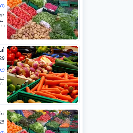
ا
عاو
الا
30 يونيو 2026.
أس
9-6-2026
ا
شهد
الأس
تذ
3-6-2026
ا