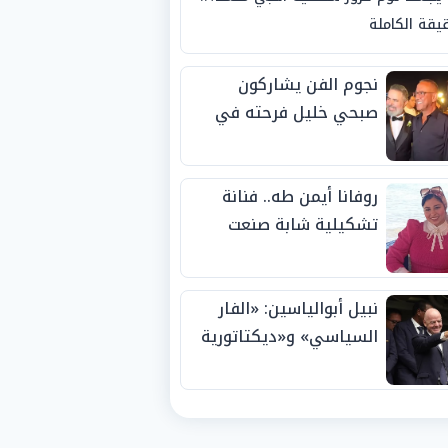
يقة الكاملة
نجوم الفن يشاركون
صبحي خليل فرحته في
حفل زفاف ابنته
روفانا أيمن طه.. فنانة
تشكيلية شابة صنعت
اسمها بالإبداع وحصدت
الجوائز منذ الصغر
نبيل أبوالياسين: «الفار
السياسي» و«ديكتاتورية
الميم» يدفنان «نزاهة
الفيفا».. وإقالة
«إنفانتينو» باتت حتمية