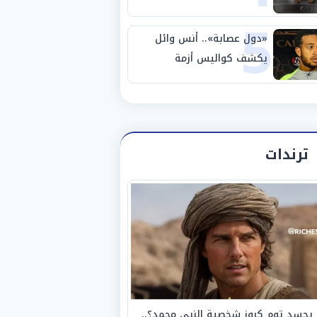
5
مصانع الفيوم
«دول عصابة».. أنس وائل
يكشف كواليس أزمة
استبعاده المفاجئ من
الزمالك
ترندات
يجسد توم كروز شخصية النبي محمد؟..