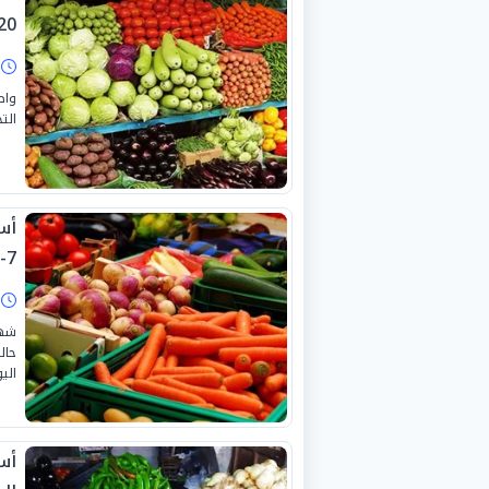
0-7-2026
ا
واص
التج
7-2026
ا
شهد
حال
اليوم
أس