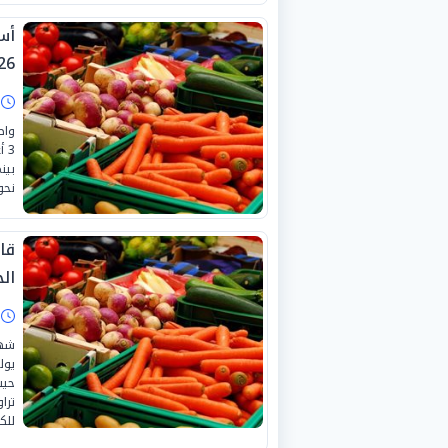
26
ا
واص
بين
نحو «20 ج
قا
الجمع
ا
للك