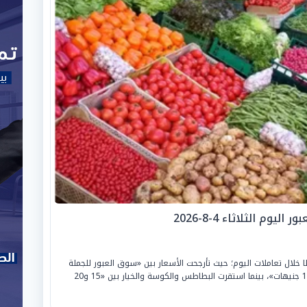
م الثلاثاء 4-8-2026
 خلال تعاملات اليوم؛ حيث تأرجحت الأسعار بين «سوق العبور للجملة
ومحلات التجزئة»، لتسجل الطماطم من «6.5 إلى 10 جنيهات»، بينما استقرت البطاطس والكوسة والخيار بين «15 و20