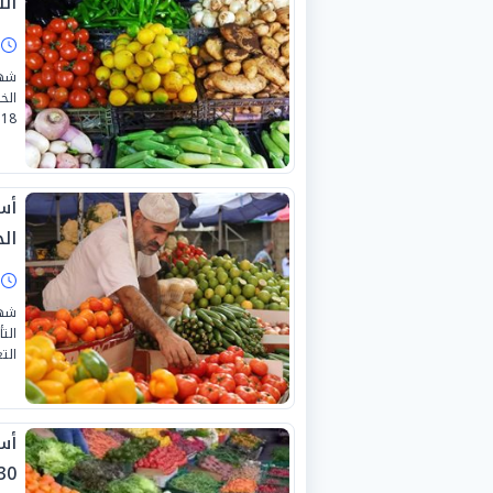
السبت
ا
شهد
الخ
18 يوليو 2026.
أس
الجمع
ا
شهد
الت
التع
أس
0-6-2026