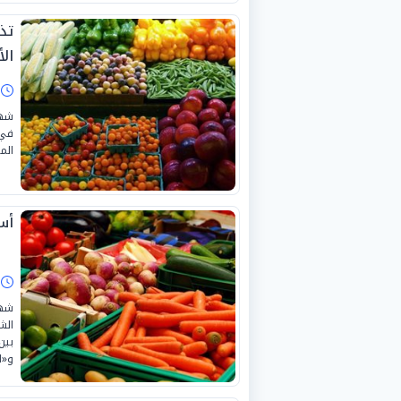
تذ
الأرب
ا
شهد
في 
المعر
أسع
ا
شهد
و«الخ