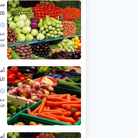
26.
ا
شهد
26.
أس
الثلا
ا
شهد
الأص
أس