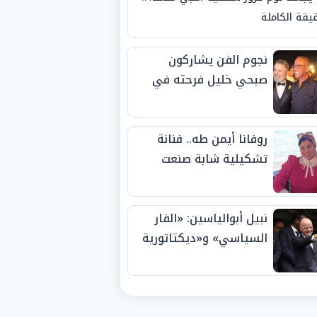
يقة الكاملة
نجوم الفن يشاركون
صبحي خليل فرحته في
حفل زفاف ابنته
روفانا أيمن طه.. فنانة
تشكيلية شابة صنعت
اسمها بالإبداع وحصدت
الجوائز منذ الصغر
نبيل أبوالياسين: «الفار
السياسي» و«ديكتاتورية
الميم» يدفنان «نزاهة
الفيفا».. وإقالة
«إنفانتينو» باتت حتمية