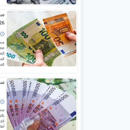
26
ا
سعر
مصر
الع
الس
سعر 
ا
سعر
بال
أما