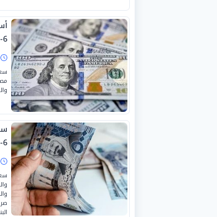
6-2026
ا
سعر
وال
6-2026
ا
سعر
وال
وال
صرف
البن