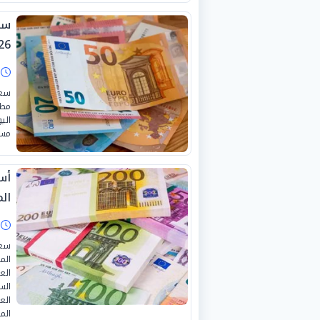
26
ا
سعر
مطل
مست
ال
ا
سعر
الع
الس
الع
الم