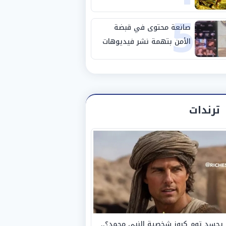
5
صانعة محتوى في قبضة
الأمن بتهمة نشر فيديوهات
خادشة للحياء
ترندات
يجسد توم كروز شخصية النبي محمد؟..