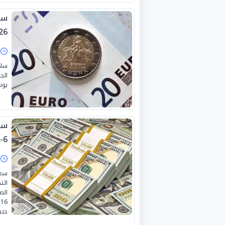
26
ا
ساد
يونيو 
6-2026 بالبنوك
ا
سعر
الت
الص
جني