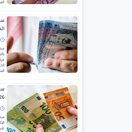
الم
الج
ا
سعر
بال
حرك
الس
26
ا
سعر
الإ
على