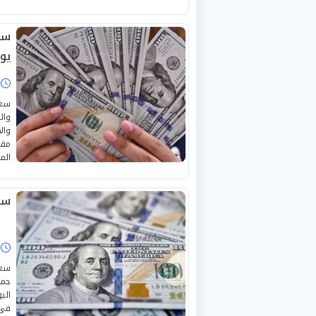
يوني
ا
سعر
وال
وال
المصرية ت
سعر
ا
سعر
جمه
فى البن