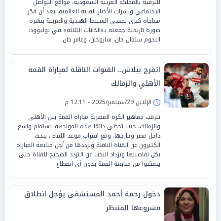
للترفيه بالمملكة العربية السعودية، مواقع التواصل
الاجتماعي ونشرات الأخبار الفنية العالمية، بعد أن فجّر
مفاجأة كبرى لمحبي السينما الهندية والعربية بنشره
صورة تاريخية جمعته بـ«الخانات الثلاثة» في بوليوود:
النجوم سلمان خان، شاروخان، وعامر خان.
اتفرج ببلاش.. القنوات الناقلة لمباراة القمة
الأهلي والزمالك
الإثنين 29/سبتمبر/2025 - 12:11 م
تترقب جماهير الكرة المصرية مباراة القمة بين الأهلي
والزمالك، حيث تحظى دائمًا هذه المواجهة باهتمام واسع
داخل مصر وخارجها. ومع اقتراب موعد اللقاء ، يبحث
الكثيرون عن القناة الناقلة وترددها من أجل متابعة المباراة
بكل تفاصيلها ويزداد البحث عن التردد الصحيح للقناة حتى
يتمكنوا من متابعة القمة بدون أي انقطاع
دخول رحمة أحمد المستشفى يؤجل انطلاق
مشروعها المنتظر