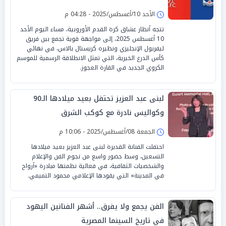
الأحد 10/أغسطس/2025 - 04:28 م
تتجه أنظار عشاق كرة القدم الأوروبية، مساء اليوم الأحد
10 أغسطس 2025، إلى مواجهة قوية تجمع بين فريق
ليفربول الإنجليزي ونظيره كريستال بالاس، في نهائي
كأس الدرع الخيرية، التي تمثل الانطلاقة الرسمية للموسم
الكروي الجديد في القارة العجوز.
لبنى عبد العزيز تحتفل بعيد ميلادها الـ90
وكواليس نادرة مع كوكب الشرق
الجمعة 08/أغسطس/2025 - 10:06 م
احتفلت الفنانة القديرة لبنى عبد العزيز بعيد ميلادها
التسعين، وسط حضور واسع من نجوم الفن والإعلام
والشخصيات الثقافية، في فعالية نظمتها مبادرة «أرواح
في المدينة» التي يقودها الإعلامي محمود التميمي.
الفن يجمع ولا يفرق.. أشهر الفنانين اليهود
في تاريخ السينما المصرية