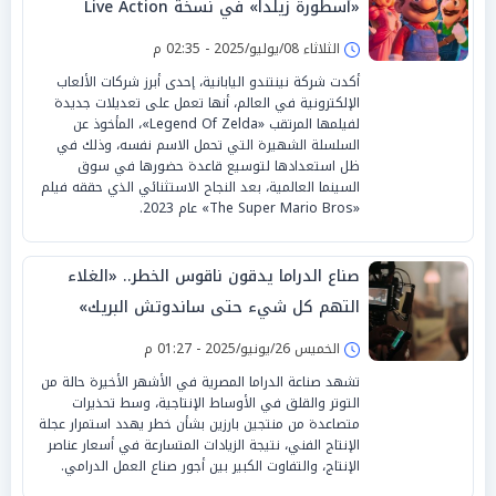
«أسطورة زيلدا» في نسخة Live Action
الثلاثاء 08/يوليو/2025 - 02:35 م
أكدت شركة نينتندو اليابانية، إحدى أبرز شركات الألعاب
الإلكترونية في العالم، أنها تعمل على تعديلات جديدة
لفيلمها المرتقب «Legend Of Zelda»، المأخوذ عن
السلسلة الشهيرة التي تحمل الاسم نفسه، وذلك في
ظل استعدادها لتوسيع قاعدة حضورها في سوق
السينما العالمية، بعد النجاح الاستثنائي الذي حققه فيلم
«The Super Mario Bros» عام 2023.
صناع الدراما يدقون ناقوس الخطر.. «الغلاء
التهم كل شيء حتى ساندوتش البريك»
الخميس 26/يونيو/2025 - 01:27 م
تشهد صناعة الدراما المصرية في الأشهر الأخيرة حالة من
التوتر والقلق في الأوساط الإنتاجية، وسط تحذيرات
متصاعدة من منتجين بارزين بشأن خطر يهدد استمرار عجلة
الإنتاج الفني، نتيجة الزيادات المتسارعة في أسعار عناصر
الإنتاج، والتفاوت الكبير بين أجور صناع العمل الدرامي.