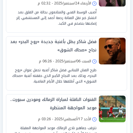
الأربعاء 24/سبتمبر/2025 - 02:32 م
أُصيب الوسط الفني والمتابعون بحالة من القلق بعد
انتشار خبر نقل الفنانة رحمة أحمد إلى المستشفى، إثر
إصابتها بتضخم في الكبد.
فضل شاكر يطل بأغنية جديدة «روح البحر» بعد
نجاح «صحاك الشوق»
السبت 06/سبتمبر/2025 - 06:26 م
طرح الفنان اللبناني فضل شاكر أغنيه تحمل عنوان «روح
البحر»، وذلك بعد النجاح الكبير الذي حققته أغنية «صحاك
الشوق» التي أطلقها خلال الأيام الماضية.
القنوات الناقلة لمباراة الزمالك ومودرن سبورت..
موعد المواجهة المنتظرة
الأحد 17/أغسطس/2025 - 03:26 م
تترقب جماهير نادي الزمالك موعد المواجهة المقبلة