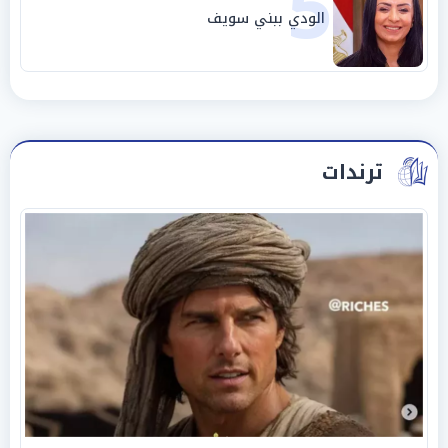
5
الودي ببني سويف
ترندات