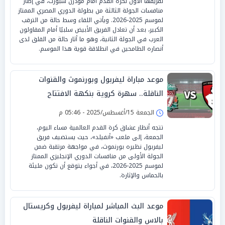
لفريقها الأول لكرة القدم أمام مودرن سبورت، في إطار
منافسات الجولة الثالثة من بطولة الدوري المصري الممتاز
لموسم 2025-2026. ويأتي اللقاء وسط حالة من الترقب
الكبير، بعد أن تعادل الفريق الأبيض سلبيًا أمام المقاولون
العرب في الجولة الثانية، وهو ما أثار حالة من القلق لدى
أنصاره الطامحين في انطلاقة قوية هذا الموسم.
موعد مباراة ليفربول وبورنموث والقنوات
الناقلة.. سهرة كروية بنكهة الافتتاح
الجمعة 15/أغسطس/2025 - 05:46 م
تتجه أنظار عشاق كرة القدم العالمية مساء اليوم،
الجمعة، إلى ملعب «أنفيلد»، حيث يستضيف فريق
ليفربول نظيره بورنموث، في مواجهة مرتقبة ضمن
الجولة الأولى من منافسات الدوري الإنجليزي الممتاز
لموسم 2025-2026، في أجواء يتوقع أن تكون مليئة
بالحماس والإثارة.
موعد البث المباشر لمباراة ليفربول وكريستال
بالاس والقنوات الناقلة