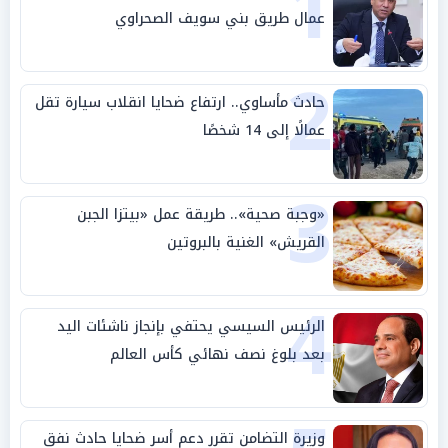
1
عمال طريق بني سويف الصحراوي
2
حادث مأساوي.. ارتفاع ضحايا انقلاب سيارة تقل
عمالًا إلى 14 شخصًا
3
«وجبة صحية».. طريقة عمل «بيتزا الجبن
القريش» الغنية بالبروتين
4
الرئيس السيسي يحتفي بإنجاز ناشئات اليد
بعد بلوغ نصف نهائي كأس العالم
وزيرة التضامن تقرر دعم أسر ضحايا حادث نفق