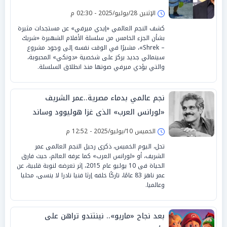
الإثنين 28/يوليو/2025 - 02:30 م
كشف النجم العالمي «إيدي ميرفي» عن مستجدات مثيرة
بشأن الجزء الخامس من سلسلة الأفلام الشهيرة «شريك
– Shrek»، مشيرًا في الوقت نفسه إلى وجود مشروع
سينمائي جديد يركز على شخصية «دونكي» المحبوبة،
والتي يؤدي ميرفي صوتها منذ انطلاق السلسلة.
نجم عالمي بدماء مصرية..عمر الشريف
«لورانس العرب» الذى غزا هوليوود وساند
الشباب
الخميس 10/يوليو/2025 - 12:52 م
تحل، اليوم الخميس، ذكرى رحيل النجم العالمى عمر
الشريف، أو «لورانس العرب» كما عرفه العالم، حيث فارق
الحياة فى 10 يوليو عام 2015، إثر تعرضه لنوبة قلبية، عن
عمر ناهز 83 عامًا، تاركًا خلفه إرثا فنيا نادرا لا ينسى، محليا
وعالميا.
بعد نجاح «ماريو».. نينتندو تراهن على