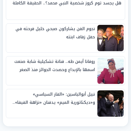
هل يجسد توم كروز شخصية النبي محمد؟.. الحقيقة الكاملة
نجوم الفن يشاركون صبحي خليل فرحته في
حفل زفاف ابنته
روفانا أيمن طه.. فنانة تشكيلية شابة صنعت
اسمها بالإبداع وحصدت الجوائز منذ الصغر
نبيل أبوالياسين: «الفار السياسي»
و«ديكتاتورية الميم» يدفنان «نزاهة الفيفا»..
وإقالة «إنفانتينو» باتت حتمية