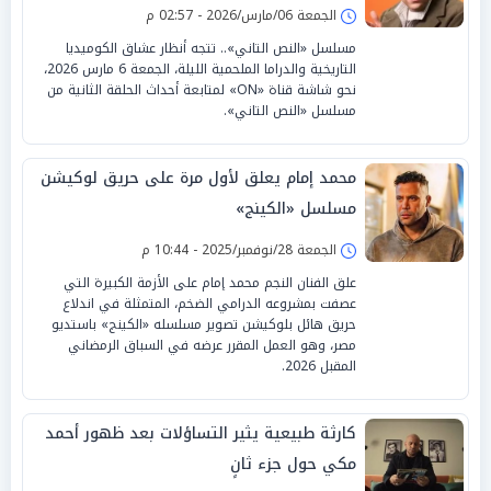
الجمعة 06/مارس/2026 - 02:57 م
مسلسل «النص التاني».. تتجه أنظار عشاق الكوميديا
التاريخية والدراما الملحمية الليلة، الجمعة 6 مارس 2026،
نحو شاشة قناة «ON» لمتابعة أحداث الحلقة الثانية من
مسلسل «النص التاني».
محمد إمام يعلق لأول مرة على حريق لوكيشن
مسلسل «الكينج»
الجمعة 28/نوفمبر/2025 - 10:44 م
علق الفنان النجم محمد إمام على الأزمة الكبيرة التي
عصفت بمشروعه الدرامي الضخم، المتمثلة في اندلاع
حريق هائل بلوكيشن تصوير مسلسله «الكينج» باستديو
مصر، وهو العمل المقرر عرضه في السباق الرمضاني
المقبل 2026.
كارثة طبيعية يثير التساؤلات بعد ظهور أحمد
مكي حول جزء ثانٍ