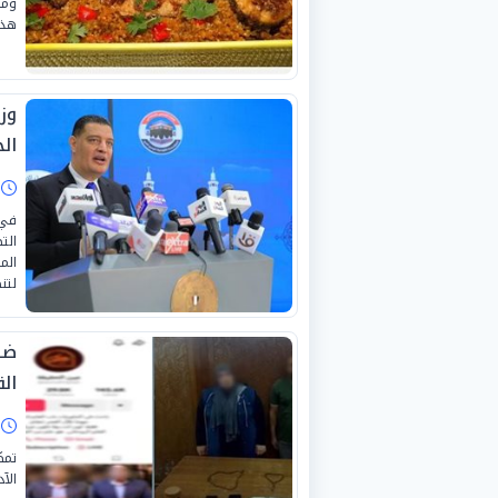
ومب
هذه
وز
ال
ا
الت
الم
لتن
ضب
ال
ا
تمك
الآ