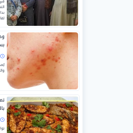
في 
الت
بدا
لقان
ود
بس
ا
يُع
وال
تم
با
ا
توا