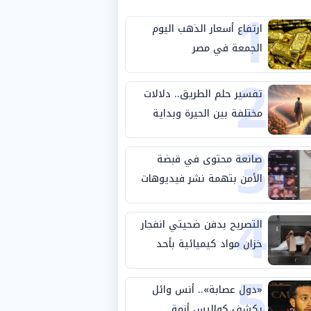
1
ارتفاع أسعار الذهب اليوم
الجمعة في مصر
2
تفسير حلم الطريق.. دلالات
مختلفة بين الحيرة وبداية
3
مرحلة جديدة
صانعة محتوى في قبضة
الأمن بتهمة نشر فيديوهات
4
خادشة للحياء
التصريح بدفن ضحيتي انفجار
خزان مواد كيميائية بأحد
5
مصانع الفيوم
«دول عصابة».. أنس وائل
يكشف كواليس أزمة