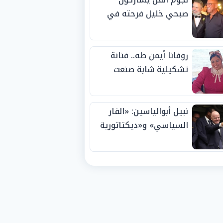
صبحي خليل فرحته في
حفل زفاف ابنته
روفانا أيمن طه.. فنانة
تشكيلية شابة صنعت
اسمها بالإبداع وحصدت
الجوائز منذ الصغر
نبيل أبوالياسين: «الفار
السياسي» و«ديكتاتورية
الميم» يدفنان «نزاهة
الفيفا».. وإقالة
«إنفانتينو» باتت حتمية