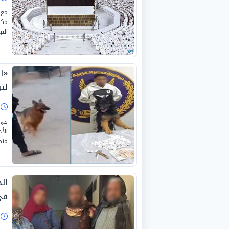
مع 
مكة
الن
«ا
لتر
ا
في 
الأ
منص
ال
في
ا