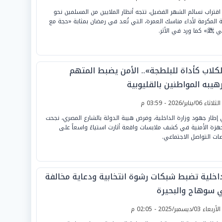
اقتراب نسائم الشهر الفضيل، تتجه أنظار الملايين من المسلمين نحو
 المكرمة لأداء مناسك العمرة، التي تُعد في رمضان بمثابة «حجة مع
بي ﷺ» كما ورد في الأثر.
لكلاب كأداة للبلطجة».. الأمن يضبط المتهم
هيبه المواطنين بالقليوبية
لثلاثاء 06/يناير/2026 - 03:59 م
إطار جهود وزارة الداخلية، وفرض هيبة الدولة بالشارع المصري، نجحت
جهزة الأمنية في كشف ملابسات واقعة أثارت استياءً واسعاً على
ات التواصل الاجتماعي.
داخلية تضبط شبكات رشوة انتخابية ودعاية مخالفة
 سوهاج والبحيرة
لأربعاء 03/ديسمبر/2025 - 02:05 م