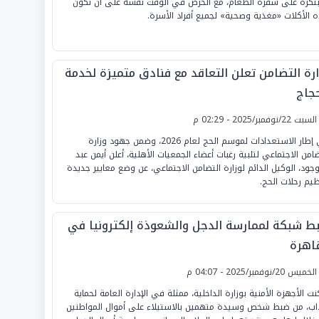
تكرة على سفرة الطعام، مع الحرص في الوقت نفسه على أن تكون
 الأكلات «مغذية وصحية» لجميع أفراد الأسرة.
ارة التضامن تعلن التعاقد مع فنادق متميزة لخدمة
حجاج
لسبت 22/نوفمبر/2025 - 02:29 م
في إطار الاستعدادات لموسم الحج لعام 2026، وضمن جهود وزارة
ضامن الاجتماعي لتلبية رغبات أعضاء الجمعيات الأهلية، أعلن أيمن عبد
وجود، الوكيل الدائم لوزارة التضامن الاجتماعي، عن وضع معايير جديدة
ظيم رحلات الحج.
ط شبكة لممارسة الدجل والشعوذة إلكترونيا في
قاهرة
لخميس 20/نوفمبر/2025 - 04:07 م
نت الأجهزة الأمنية بوزارة الداخلية، ممثلة في الإدارة العامة لحماية
داب، من ضبط شخص وسيدة متهمين بالاستيلاء على أموال المواطنين