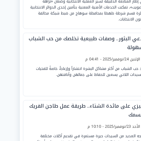
إطار المتابعة الدقيقة لسير العملية الانتخابية وضمان «نزاهة
صويت»، تمكنت الخدمات الأمنية المعنية بتأمين إحدى الدوائر الانتخابية
ئرة قسم شرطة طهطا بمحافظة سوهاج من ضبط شبكة مخالفة
ون الانتخابات.
عي البثور.. وصفات طبيعية تخلصك من حب الشباب
هولة
لإثنين 24/نوفمبر/2025 - 04:41 م
د حب الشباب من أكثر مشاكل البشرة انتشاراً وإزعاجاً، خاصةً للفتيات
سيدات اللاتي يسعين للحفاظ على جمالهن وأناقتهن.
يزي على مائدة الشتاء.. طريقة عمل طاجن الفريك
لسمك
لأحد 23/نوفمبر/2025 - 10:10 م
جه العديد من السيدات حيرة مستمرة في تقديم أكلات مختلفة