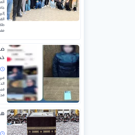
الم
إلى
الق
طاب
مفا
ضب
خد
ا
في 
الد
فيد
فجا
هل
ا