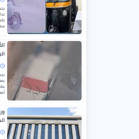
نجح
تدا
بال
سقو
ال
ال
ا
نجح
بمق
يظه
أعم
وز
الخ
ا