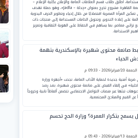
ستدامة، أطلق طلاب قسم العلاقات العامة والإعلان بكلية الإعلام –
جامعة القاهرة مشروع تخرج بعنوان «چدلة – Jadla»، وهو حملة تهدف
 تمكين المرأة المصرية اقتصاديًا من خلال إحياء وتطوير الحرف اليدوية
ائمة على إعادة التدوير، وتحويل الخامات المستدامة إلى منتجات ذات
ع تراثي معاصر، بما يساهم في الحفاظ على الهوية الثقافية وتعزيز
هيم الاستدامة.
ط صانعة محتوى شهيرة بالإسكندرية بتهمة
ش الحياء
لجمعة 20/فبراير/2026 - 09:33 م
ضربة أمنية جديدة لحماية الآداب العامة، نجحت «أجهزة وزارة
اخلية» في إلقاء القبض على صانعة محتوى شهيرة، بعد رصد
يوهات تبثها عبر منصات التواصل الاجتماعي تتضمن ألفاظاً نابية وخروجاً
ً عن القيم والمبادئ المجتمعية.
 يسمح بتكرار العمرة؟ وزارة الحج تحسم
لجمعة 13/فبراير/2026 - 05:43 م