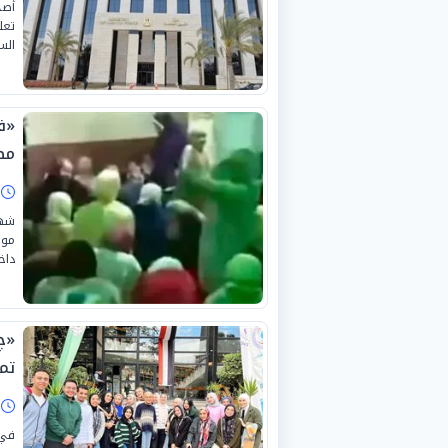
تعل
الس
«ف
مص
ا
شهد
موج
داخ
تم
ا
في 