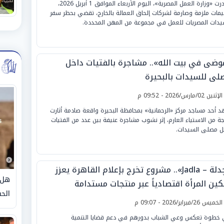
أصدرت «وزارة العمل المصرية»، اليوم الأربعاء الموافق 1 أبريل 2026،
يمات ملزمة وصارمة لشركات إلحاق العمالة بالخارج، تقضي بحظر سفر
يدات المصريات للعمل في مجموعة من المهن المحددة.
وضى في بيت الله».. مشاجرة بالفتيات داخل
لى للسيدات بالبحيرة
لإثنين 02/مارس/2026 - 09:52 م
 أحد مساجد مركز «الرحمانية» بمحافظة البحيرة واقعة صادمة أثارت
ة من الاستياء العارم، إثر نشوب مشاجرة عنيفة بين عدد من الفتيات
ل مصلى السيدات.
«چدلة – Jadla».. مشروع تخرج بإعلام القاهرة يعزز
هل 
كين المرأة اقتصادياً عبر منتجات مستدامة
الحق
لخميس 26/فبراير/2026 - 09:07 م
خطوة تعكس وعي الشباب بدورهم في دعم قضايا التنمية