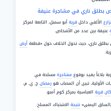
خص بطلق ناري في مشاجرة عنيفة
ارع
الألفي داخل
قرية
أبو سمبل، التابعة لمركز
عنيفة بين عدد من الأشخاص.
طلق ناري، حيث تحول الخلاف حول «قطعة
أرض
ية.
بة بلاغاً يفيد بوقوع
مشاجرة
مسلحة في
ريات الأولية، تبين أن المصاب هو
رمضان
ح. ي. م،
ان
قرية
العباسية بمركز كوم أمبو.
بالساق اليمنى»
نتيجة
الاشتباك المسلح.