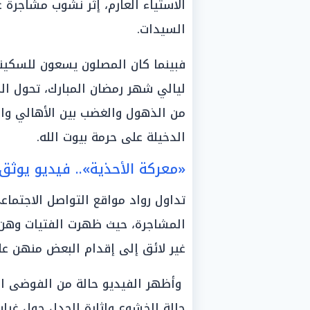
الاستياء العارم، إثر نشوب مشاجرة 
السيدات.
فبينما كان المصلون يسعون للسكينة 
ليالي شهر رمضان المبارك، تحول ال
من الذهول والغضب بين الأهالي وا
الدخيلة على حرمة بيوت الله.
«معركة الأحذية».. فيديو يوثق
تداول رواد مواقع التواصل الاجتما
المشاجرة، حيث ظهرت الفتيات وهن ي
غير لائق إلى إقدام البعض منهن عل
وأظهر الفيديو حالة من الفوضى ال
حالة الخشوع وإثارة الجدل حول غياب