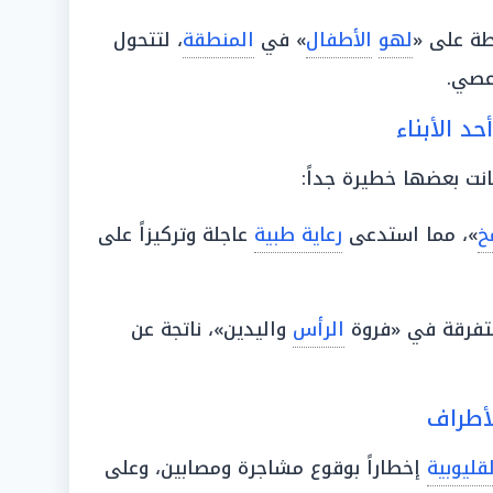
ة على «
لهو
الأطفال
» في
المنطقة
، لتتحول
عصي.
د الأبناء
انت بعضها خطيرة جداً:
خ
»، مما استدعى
رعاية طبية
عاجلة وتركيزاً على
 متفرقة في «فروة
الرأس
واليدين»، ناتجة عن
لأطراف
قليوبية
إخطاراً بوقوع مشاجرة ومصابين، وعلى