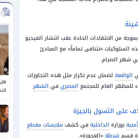
شينة
وجة من الانتقادات الحادة عقب انتشار الفيديو
ه السلوكيات «تتنافى تماماً» مع المبادئ
 في شهر الصيام.
ي
الواقعة
لضمان عدم تكرار مثل هذه التجاوزات
هل 
للمظهر العام للمجتمع
المصري
في
الشهر
الحق
 على التسول بالجيزة
منية
بوزارة
الداخلية
في كشف
ملابسات مقطع
رة قسم
شرطة
«العجوزة».