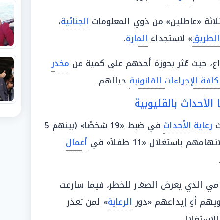
لاثة «عاطلين» من ذوي المعلومات
الجنائية
،
الطريق
» لاستجداء
المارة
.
، حيث عُثر بحوزة أحدهم على كمية من
مخدر
كافة الإجراءات القانونية
حيالهم.
الأحداث بالقليوبية
ث
رعاية
الأحداث
في ضبط «19 شخصًا» (بينهم 5
تهامهم باستغلال «11 طفلاً» في
أعمال
ي الذي يعرض الصغار للخطر، فيما سارعت
يهم أو إيداعهم «دور
الرعاية
» لمن تعذر
لاستغلال.