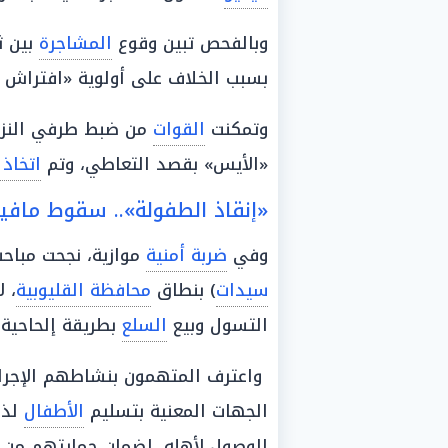
وبالفحص تبين وقوع
المشاجرة
بين ث
بسبب الخلاف على أولوية «افتراش
وتمكنت
القوات
من ضبط طرفي النزاع
«الأيس» بقصد التعاطي، وتم
اتخاذ 
«إنقاذ الطفولة».. سقوط مافيا 
وفي
ضربة أمنية
موازية، نجحت مباح
سيدات
) بنطاق
محافظة القليوبية
، لا
التسول وبيع
السلع
بطريقة إلحاحية.
واعترف المتهمون بنشاطهم الإجرام
الجهات المعنية بتسليم
الأطفال
لذو
الوصول لأهله، لضمان حمايتهم من ا