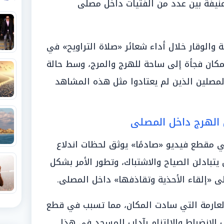
عنيفة بين عدد من الفتيات داخل مصلى
والوقار خلال أداء شعائر «صلاة التراويح» في
مكان فجأة إلى ساحة للهرج والمرج، وسط حالة
لمصلين الذين لم يعتادوا مثل هذه المشاهد
 الهرج داخل المصلى
عي مقطع فيديو «صادمًا» يوثق لحظات اندلاع
تبادلن الصياح والاشتباك، وتطور الأمر بشكل
ى «إلقاء الأحذية وتقاذفها» داخل المصلى.
عارمة التي سادت المكان، مما تسبب في قطع
 الانضباط والالتزام بآداب المسجد في هذا