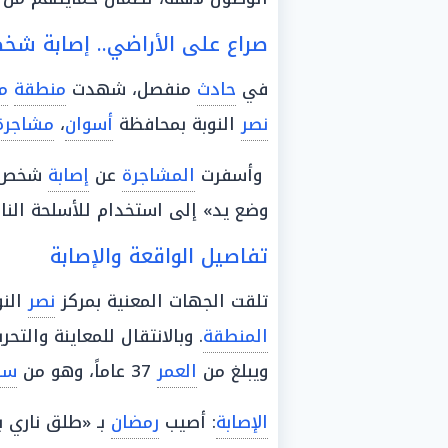
صراع على الأراضي.. إصابة ش
في
حادث
منفصل، شهدت
منطقة
مز
نصر
النوبة بمحافظة
أسوان
،
مشاجرة
وأسفرت
المشاجرة
عن
إصابة
شخص ب
وضع يد» إلى استخدام للأسلحة النار
تفاصيل الواقعة والإصابة
تلقت الجهات المعنية بمركز
نصر
النو
المنطقة
. وبالانتقال للمعاينة والتح
ويبلغ من
العمر
37 عاماً، وهو من
سك
الإصابة
: أصيب
رمضان
بـ «طلق ناري 