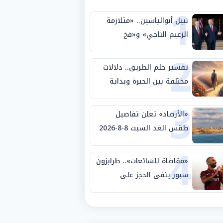
1
نبيل أبوالياسين.. «متلازمة
الزعيم الناجي» و«فخ
2
الشرعية المزدوجة» وترامب
ينأى بنفسه وحليفه في
تفسير حلم الطريق.. دلالات
«ميتم استراتيجي»
مختلفة بين الحيرة وبداية
3
مرحلة جديدة
«الأرصاد» تعلن تفاصيل
طقس الغد السبت 8-8-2026
4
والظواهر الجوية
«مقاضاة للشائعات».. طرابزون
سبور ينفي الحجز على
مستحقات محمد صلاح