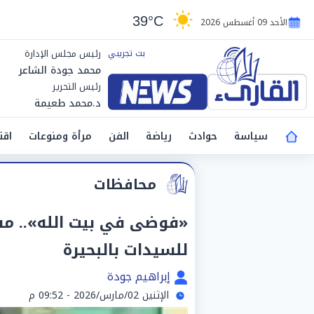
39°C
الأحد 09 أغسطس 2026
رئيس مجلس الإدارة
محمد جودة الشاعر
رئيس التحرير
د.محمد طعيمة
سياسة
حوادث
رياضة
الفن
مرأة ومنوعات
اقت
محافظات
«فوضى في بيت الله».. مش
للسيدات بالبحيرة
إبراهيم جودة
الإثنين 02/مارس/2026 - 09:52 م