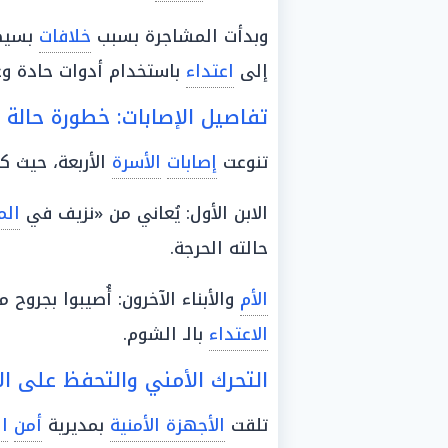
وبدأت المشاجرة بسبب
خلافات
بسيط
إلى
اعتداء
باستخدام أدوات حادة و
تفاصيل الإصابات: خطورة حالة أح
تنوعت
إصابات
الأسرة
الأربعة، حيث ك
الابن الأول: يُعاني من «نزيف في
الم
حالته الحرجة.
الأم
والأبناء الآخرون: أُصيبوا بجروح
الاعتداء
بالـ الشوم.
التحرك الأمني والتحفظ على ا
تلقت
الأجهزة الأمنية
بمديرية
أمن
ال