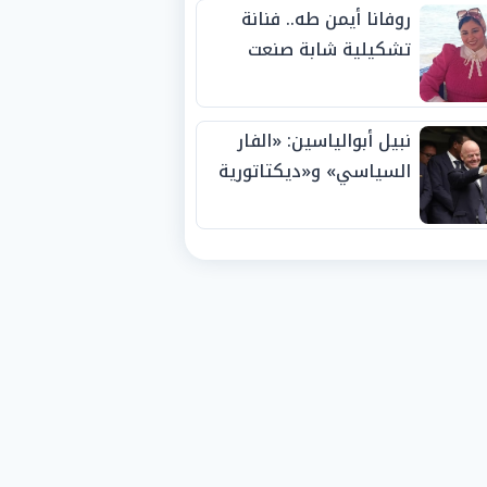
روفانا أيمن طه.. فنانة
تشكيلية شابة صنعت
اسمها بالإبداع وحصدت
الجوائز منذ الصغر
نبيل أبوالياسين: «الفار
السياسي» و«ديكتاتورية
الميم» يدفنان «نزاهة
الفيفا».. وإقالة
«إنفانتينو» باتت حتمية