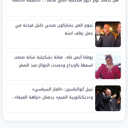
هل يجسد توم كروز شخصية النبي محمد؟.. الحقيقة الكاملة
نجوم الفن يشاركون صبحي خليل فرحته في
حفل زفاف ابنته
روفانا أيمن طه.. فنانة تشكيلية شابة صنعت
اسمها بالإبداع وحصدت الجوائز منذ الصغر
نبيل أبوالياسين: «الفار السياسي»
و«ديكتاتورية الميم» يدفنان «نزاهة الفيفا»..
وإقالة «إنفانتينو» باتت حتمية