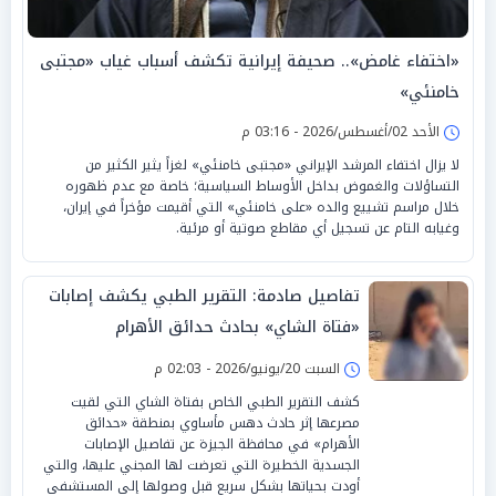
«اختفاء غامض».. صحيفة إيرانية تكشف أسباب غياب «مجتبى
خامنئي»
الأحد 02/أغسطس/2026 - 03:16 م
لا يزال اختفاء المرشد الإيراني «مجتبى خامنئي» لغزاً يثير الكثير من
التساؤلات والغموض بداخل الأوساط السياسية؛ خاصة مع عدم ظهوره
خلال مراسم تشييع والده «على خامنئي» التي أقيمت مؤخراً في إيران،
وغيابه التام عن تسجيل أي مقاطع صوتية أو مرئية.
تفاصيل صادمة: التقرير الطبي يكشف إصابات
«فتاة الشاي» بحادث حدائق الأهرام
السبت 20/يونيو/2026 - 02:03 م
كشف التقرير الطبي الخاص بفتاة الشاي التي لقيت
مصرعها إثر حادث دهس مأساوي بمنطقة «حدائق
الأهرام» في محافظة الجيزة عن تفاصيل الإصابات
الجسدية الخطيرة التي تعرضت لها المجني عليها، والتي
أودت بحياتها بشكل سريع قبل وصولها إلى المستشفى