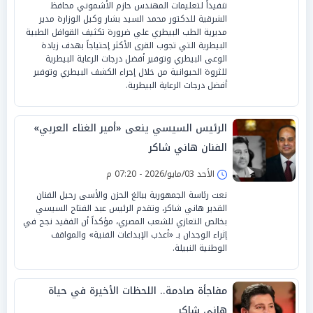
تنفيذاً لتعليمات المهندس حازم الأشموني محافظ
الشرقية للدكتور محمد السيد بشار وكيل الوزارة مدير
مديرية الطب البيطري علي ضرورة تكثيف القوافل الطبية
البيطرية التي تجوب القرى الأكثر إحتياجاً بهدف زيادة
الوعى البيطري وتوفير أفضل درجات الرعاية البيطرية
للثروة الحيوانية من خلال إجراء الكشف البيطري وتوفير
أفضل درجات الرعاية البيطرية.
الرئيس السيسي ينعى «أمير الغناء العربي»
الفنان هاني شاكر
الأحد 03/مايو/2026 - 07:20 م
نعت رئاسة الجمهورية ببالغ الحزن والأسى رحيل الفنان
القدير هاني شاكر، وتقدم الرئيس عبد الفتاح السيسي
بخالص التعازي للشعب المصري، مؤكداً أن الفقيد نجح في
إثراء الوجدان بـ «أعذب الإبداعات الفنية» والمواقف
الوطنية النبيلة.
مفاجأة صادمة.. اللحظات الأخيرة في حياة
هاني شاكر