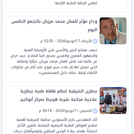
لتلقي الرعاية الطبية اللازمة.
وداع مؤثر للفنان محمد مرزبان بالتجمع الخامس
اليوم
الأربعاء 17/يونيو/2026 - 02:05 م
خيمت مشاعر الحزن والأسى على الأوساط الفنية
والجمهور المصري والعربي بصدور النبأ الصادم؛ حيث «رحل
عن عالمنا منذ قليل الفنان محمد مرزبان، متأثرًا بإصاباته
التي تعرض لها إثر حادث سير مروع، بعد أيام من محاولات
الأطباء لإنقاذ حياته داخل المستشفى».
بيطرى الشرقية يُنظم قافلة طبية بيطرية
علاجية مجانية بقرية هربيط بمركز أبوكبير
الخميس 11/يونيو/2026 - 06:18 م
أكد المهندس حازم الأشموني محافظ الشرقية أهمية
تنظيم القوافل الطبية البيطرية المجانية بالقرى الأكثر
احتياجاً، بهدف زيادة الوعي البيطري وتوفيرأفضل درجات