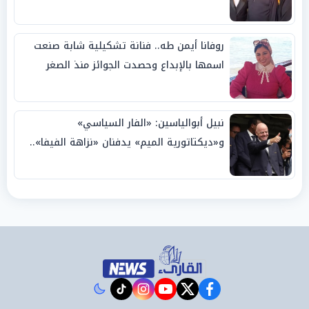
روفانا أيمن طه.. فنانة تشكيلية شابة صنعت
اسمها بالإبداع وحصدت الجوائز منذ الصغر
نبيل أبوالياسين: «الفار السياسي»
و«ديكتاتورية الميم» يدفنان «نزاهة الفيفا»..
وإقالة «إنفانتينو» باتت حتمية
instagram
tiktok
youtube
twitter
facebook