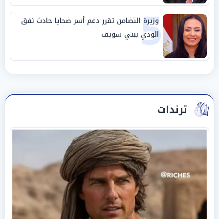
5
وزيرة التضامن تقرر دعم أسر ضحايا حادث نفق
الودي ببني سويف
ترندات