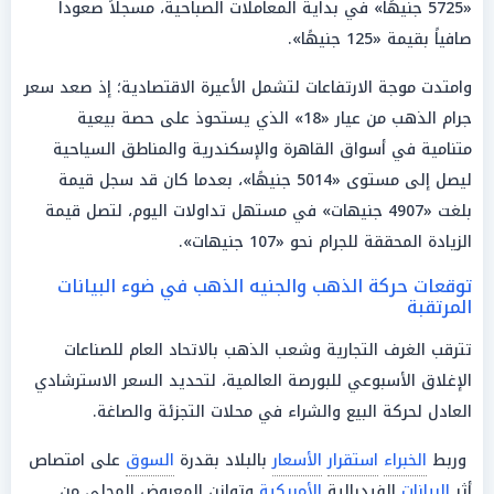
«5725 جنيهًا» في بداية المعاملات الصباحية، مسجلاً صعوداً
صافياً بقيمة «125 جنيهًا».
وامتدت موجة الارتفاعات لتشمل الأعيرة الاقتصادية؛ إذ صعد سعر
جرام الذهب من عيار «18» الذي يستحوذ على حصة بيعية
متنامية في أسواق القاهرة والإسكندرية والمناطق السياحية
ليصل إلى مستوى «5014 جنيهًا»، بعدما كان قد سجل قيمة
بلغت «4907 جنيهات» في مستهل تداولات اليوم، لتصل قيمة
الزيادة المحققة للجرام نحو «107 جنيهات».
توقعات حركة الذهب والجنيه الذهب في ضوء البيانات
المرتقبة
تترقب الغرف التجارية وشعب الذهب بالاتحاد العام للصناعات
الإغلاق الأسبوعي للبورصة العالمية، لتحديد السعر الاسترشادي
العادل لحركة البيع والشراء في محلات التجزئة والصاغة.
وربط
الخبراء
استقرار
الأسعار
بالبلاد بقدرة
السوق
على امتصاص
أثر
البيانات
الفيدرالية
الأمريكية
وتوازن المعروض المحلي من