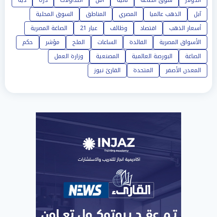
الدولار
سوق الصاغة
تألية
أمن
التداولات
درة
دية
آبل
الذهب عالميا
المصري
المناطق
السوق المحلية
أسعار الذهب
اقتصاد
وظائف
عيار 21
الصاغة المصرية
الأسواق المصرية
الفائدة
الساعات
الملح
مؤشر
حكم
الصاغة
البورصة العالمية
المصنعية
وزارة العمل
المعدن الأصفر
المتحدة
القارئ نيوز