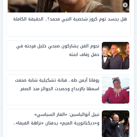
هل يجسد توم كروز شخصية النبي محمد؟.. الحقيقة الكاملة
نجوم الفن يشاركون صبحي خليل فرحته في
حفل زفاف ابنته
روفانا أيمن طه.. فنانة تشكيلية شابة صنعت
اسمها بالإبداع وحصدت الجوائز منذ الصغر
نبيل أبوالياسين: «الفار السياسي»
و«ديكتاتورية الميم» يدفنان «نزاهة الفيفا»..
وإقالة «إنفانتينو» باتت حتمية