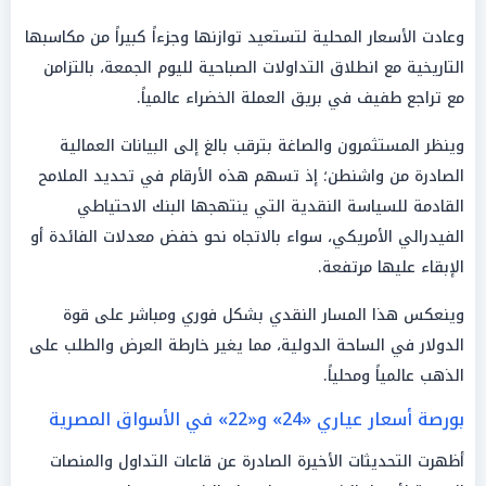
وعادت الأسعار المحلية لتستعيد توازنها وجزءاً كبيراً من مكاسبها
التاريخية مع انطلاق التداولات الصباحية لليوم الجمعة، بالتزامن
مع تراجع طفيف في بريق العملة الخضراء عالمياً.
وينظر المستثمرون والصاغة بترقب بالغ إلى البيانات العمالية
الصادرة من واشنطن؛ إذ تسهم هذه الأرقام في تحديد الملامح
القادمة للسياسة النقدية التي ينتهجها البنك الاحتياطي
الفيدرالي الأمريكي، سواء بالاتجاه نحو خفض معدلات الفائدة أو
الإبقاء عليها مرتفعة.
وينعكس هذا المسار النقدي بشكل فوري ومباشر على قوة
الدولار في الساحة الدولية، مما يغير خارطة العرض والطلب على
الذهب عالمياً ومحلياً.
بورصة أسعار عياري «24» و«22» في الأسواق المصرية
أظهرت التحديثات الأخيرة الصادرة عن قاعات التداول والمنصات