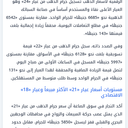
الرقمية لأسعار الذهب تسجيل جرام الذهب من عيار «24» وهو
العيار الأعلى نقاءً والمستخدم أساساً في صناعة السبائك
الذهبية نحو «6685 جنيهًا» للجرام الواحد، مقارنة بمستوى «6542
جنيهًا» في مطلع التعاملات اليومية، محققاً زيادة إجمالية بلغت
قيمتها «143 جنيهًا».
وفي الصدد ذاته، سجل جرام الذهب من عيار «22» قيمة
تسويقية بلغت نحو «6128 جنيهًا» في الأسواق، مقارنة بمستوى
«5997 جنيهًا» المسجل في الساعات الأولى من صباح اليوم،
لتصل قيمة الزيادة الصافية والمحققة لهذا العيار إلى نحو «131
جنيهًا» في الجرام الواحد وسط طلب متوسط من المستهلكين.
مستويات أسعار عيار «21» الأكثر مبيعاً وعيار «18»
الاقتصادي
أكد التجار في سوق الصاغة أن سعر جرام الذهب من عيار «21»
الذي يمثل عصب حركة المبيعات والزواج في محافظات الوجهين
البحري والقبلي قفز ليسجل «5850 جنيهًا» للجرام، مقابل حدود