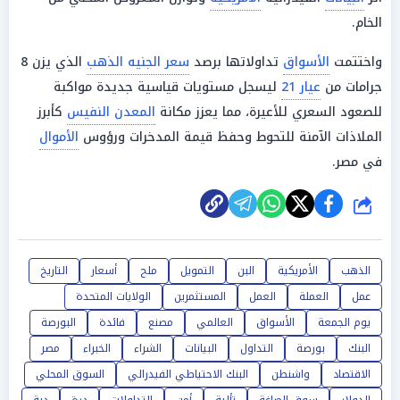
الخام.
واختتمت
الأسواق
تداولاتها برصد
سعر الجنيه الذهب
الذي يزن 8
جرامات من
عيار 21
ليسجل مستويات قياسية جديدة مواكبة
للصعود السعري للأعيرة، مما يعزز مكانة
المعدن النفيس
كأبرز
الملاذات الآمنة للتحوط وحفظ قيمة المدخرات ورؤوس
الأموال
في مصر.
شارك
الذهب
الأمريكية
البن
التمويل
ملح
أسعار
التاريخ
عمل
العملة
العمل
المستثمرين
الولايات المتحدة
يوم الجمعة
الأسواق
العالمي
مصنع
فائدة
البورصة
البنك
بورصة
التداول
البيانات
الشراء
الخبراء
مصر
الاقتصاد
واشنطن
البنك الاحتياطي الفيدرالي
السوق المحلي