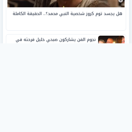
هل يجسد توم كروز شخصية النبي محمد؟.. الحقيقة الكاملة
نجوم الفن يشاركون صبحي خليل فرحته في
حفل زفاف ابنته
روفانا أيمن طه.. فنانة تشكيلية شابة صنعت
اسمها بالإبداع وحصدت الجوائز منذ الصغر
نبيل أبوالياسين: «الفار السياسي»
و«ديكتاتورية الميم» يدفنان «نزاهة الفيفا»..
وإقالة «إنفانتينو» باتت حتمية