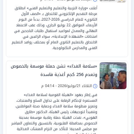
أعلنت «وزارة التربية والتعليم والتعليم الفني» انطلاق
مرحلة التقديم الإلكتروني للالتحاق بـ «الصف الأول
الثانوي» للعام الدراسي 2026-2027، بدءاً من اليوم
الأربعاء، الموافق 22 يوليو الجاري، وذلك عقب الاعتماد
النهائي والمعدل لمواعيد استقبال طلبات الناجحين في
امتحانات «الشهادة الإعدادية»، سواء الراغبين في
الالتحاق بالتعليم الثانوي العام أو بمختلف روافد التعليم
الفني والمدارس التكنولوجية.
«سلامة الغذاء» تشن حملة موسعة بالخصوص
وتعدم 256 كجم أغذية فاسدة
الثلاثاء 21/يوليو/2026 - 04:14 م
في إطار جهود «الهيئة القومية لسلامة الغذاء»
المستمرة لإحكام الرقابة على تداول السلع والمنتجات،
وتعزيز منظومة سلامة الغذاء وحماية صحة المواطنين،
وتنفيذاً لتوجيهات رئيس الهيئة، الدكتور «طارق
الهوبي»، نفذت الهيئة حملة رقابية موسعة بمدينة
الخصوص بمحافظة القليوبية، بالتنسيق والتعاون المباشر
مع مجلس المدينة؛ للتأكد من التزام المنشآت الغذائية