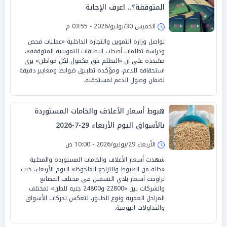
المتوقفة؟.. اعرف الإجابة
الخميس 30/يوليو/2026 - 03:55 م
تواصل وزارة التموين والتجارة الداخلية «عمليات فحص
ودراسة تظلمات أصحاب البطاقات التموينية المتوقفة»،
مشددة على أن «التظلم حق مكفول لكل مواطن» يرى
استحقاقه للدعم، ومؤكدة تطبيق ضوابط ومعايير دقيقة
لضمان وصول الدعم لمستحقيه.
هبوط أسعار الأعلاف والخامات المستوردة
بالأسواق اليوم الأربعاء 29-7-2026
الأربعاء 29/يوليو/2026 - 10:00 ص
شهدت أسعار الأعلاف والخامات المستوردة والمحلية
«حالة من الهبوط والتراجع الملحوظ» اليوم الأربعاء، حيث
تراوحت أسعار بادي التسمين في مختلف المصانع
والشركات بين «22800 و24800 جنيه للطن» لمختلف
المراحل العمرية ونوع الطيور، لتعكس تحركات الأسواق
والتداولات اليومية.