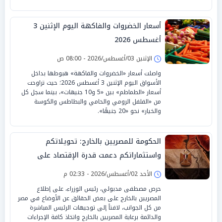
أسعار الخضروات والفاكهة اليوم الإثنين 3
أغسطس 2026
الإثنين 03/أغسطس/2026 - 08:00 ص
واصلت أسعار «الخضروات والفاكهة» هبوطها بداخل
الأسواق اليوم الإثنين 3 أغسطس 2026؛ حيث تراوحت
أسعار «الطماطم» بين «5 و10 جنيهات»، بينما سجل كل
من «الفلفل الرومي والحامي والبطاطس والكوسة
والخيار» نحو «20 جنيهًا».
الحكومة للمصريين بالخارج: تحويلاتكم
واستثماراتكم دعمت قدرة الإقتصاد على
الصمود
الأحد 02/أغسطس/2026 - 02:33 م
حرص مصطفى مدبولي، رئيس الوزراء، على إطلاع
المصريين بالخارج على بعض الحقائق عن الأوضاع في مصر
من كل الجوانب، لافتاً إلى توجيهات الرئيس المباشرة
والدائمة برعاية المصريين بالخارج واتخاذ كافة الإجراءات