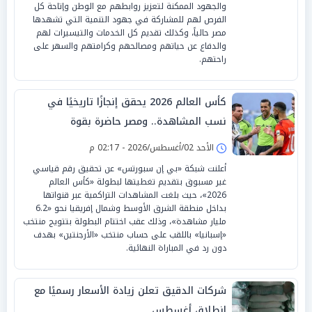
والجهود الممكنة لتعزيز روابطهم مع الوطن وإتاحة كل
الفرص لهم للمشاركة في جهود التنمية التي تشهدها
مصر حالياً، وكذلك تقديم كل الخدمات والتيسيرات لهم
والدفاع عن حياتهم ومصالحهم وكرامتهم والسهر على
راحتهم.
كأس العالم 2026 يحقق إنجازًا تاريخيًا في
نسب المشاهدة.. ومصر حاضرة بقوة
الأحد 02/أغسطس/2026 - 02:17 م
أعلنت شبكة «بي إن سبورتس» عن تحقيق رقم قياسي
غير مسبوق بتقديم تغطيتها لبطولة «كأس العالم
2026»، حيث بلغت المشاهدات التراكمية عبر قنواتها
بداخل منطقة الشرق الأوسط وشمال إفريقيا نحو «6.2
مليار مشاهدة»، وذلك عقب اختتام البطولة بتتويج منتخب
«إسبانيا» باللقب على حساب منتخب «الأرجنتين» بهدف
دون رد في المباراة النهائية.
شركات الدقيق تعلن زيادة الأسعار رسميًا مع
انطلاق أغسطس