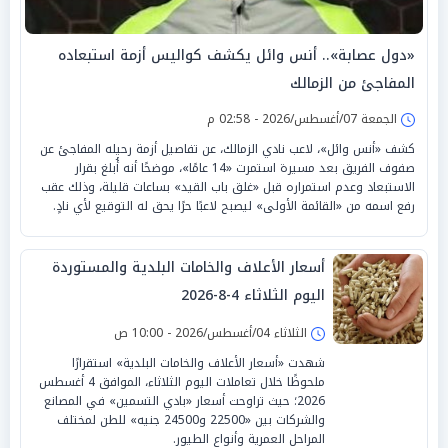
«دول عصابة».. أنس وائل يكشف كواليس أزمة استبعاده
المفاجئ من الزمالك
الجمعة 07/أغسطس/2026 - 02:58 م
كشف «أنس وائل»، لاعب نادي الزمالك، عن تفاصيل أزمة رحيله المفاجئ عن
صفوف الفريق بعد مسيرة استمرت «14 عامًا»، موضحًا أنه أُبلغ بقرار
الاستبعاد وعدم استمراره قبل «غلق باب القيد» بساعات قليلة، وذلك عقب
رفع اسمه من «القائمة الأولى» ليصبح لاعبًا حرًا يحق له التوقيع لأي نادٍ.
أسعار الأعلاف والخامات البلدية والمستوردة
اليوم الثلاثاء 4-8-2026
الثلاثاء 04/أغسطس/2026 - 10:00 ص
شهدت «أسعار الأعلاف والخامات البلدية» استقرارًا
ملحوظًا خلال تعاملات اليوم الثلاثاء، الموافق 4 أغسطس
2026؛ حيث تراوحت أسعار «بادي التسمين» في المصانع
والشركات بين «22500 و24500 جنيه» للطن لمختلف
المراحل العمرية وأنواع الطيور.