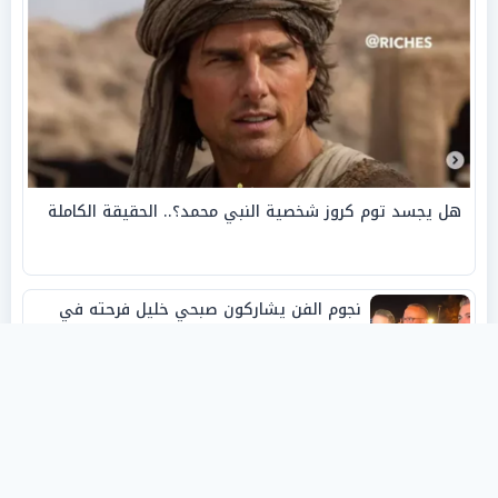
هل يجسد توم كروز شخصية النبي محمد؟.. الحقيقة الكاملة
نجوم الفن يشاركون صبحي خليل فرحته في
حفل زفاف ابنته
روفانا أيمن طه.. فنانة تشكيلية شابة صنعت
اسمها بالإبداع وحصدت الجوائز منذ الصغر