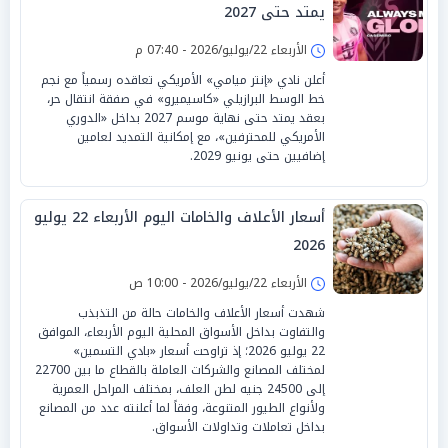
يمتد حتى 2027
الأربعاء 22/يوليو/2026 - 07:40 م
أعلن نادي «إنتر ميامي» الأمريكي تعاقده رسمياً مع نجم
خط الوسط البرازيلي «كاسيميرو» في صفقة انتقال حر،
بعقد يمتد حتى نهاية موسم 2027 بداخل «الدوري
الأمريكي للمحترفين»، مع إمكانية التمديد لعامين
إضافيين حتى يونيو 2029.
أسعار الأعلاف والخامات اليوم الأربعاء 22 يوليو
2026
الأربعاء 22/يوليو/2026 - 10:00 ص
شهدت أسعار الأعلاف والخامات حالة من التذبذب
والتفاوت بداخل الأسواق المحلية اليوم الأربعاء، الموافق
22 يوليو 2026؛ إذ تراوحت أسعار «بادي التسمين»
لمختلف المصانع والشركات العاملة بالقطاع ما بين 22700
إلى 24500 جنيه لطن العلف، بمختلف المراحل العمرية
ولأنواع الطيور المتنوعة، وفقاً لما أعلنته عدد من المصانع
بداخل تعاملات وتداولات الأسواق.