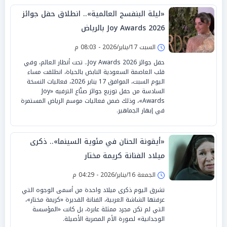
«ليلة البنفسج العالمية».. انطلاق حفل جوائز
Joy Awards 2026 بالرياض
السبت 17/يناير/2026 - 08:03 م
حفل جوائز Joy Awards 2026.. تحت أنظار العالم، وفي
قلب العاصمة السعودية النابض بالحياة، انطلقت مساء
اليوم السبت، الموافق 17 يناير 2026، فعاليات النسخة
السادسة من حفل توزيع جوائز صنّاع الترفيه «Joy
Awards»، وذلك ضمن فعاليات موسم الرياض المستمرة
في إبهار الجماهير.
«أيقونة الحنان في مئوية السينما».. ذكرى
ميلاد الفنانة كريمة مختار
الجمعة 16/يناير/2026 - 04:29 م
تشرق اليوم ذكرى ميلاد واحدة من أسمى الوجوه التي
عرفتها الشاشة العربية، الفنانة القديرة «كريمة مختار»،
التي لم تكن مجرد ممثلة عابرة، بل كانت «المؤسسة
الوجدانية» لصورة الأم المصرية الأصيلة.