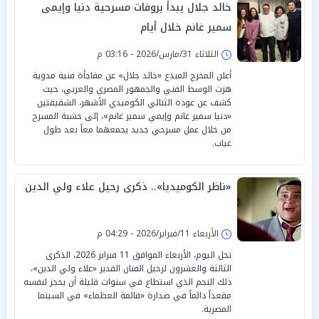
خالد جلال يبدأ بروفات مسرحية دنيا وإيمى
سمير غانم خلال أيام
الثلاثاء 31/مارس/2026 - 03:16 م
أعلن المخرج المبدع «خالد جلال» عن مفاجأة فنية مدوية
هزت الوسط الفني والجمهور المصري والعربي، حيث
كشف عن عودة الثنائي الكوميدي الأشهر، الشقيقتين
«دنيا سمير غانم وإيمي سمير غانم»، إلى خشبة المسرح
من خلال عمل مسرحي جديد يجمعهما معاً بعد طول
غياب.
«ناظر الكوميديا».. ذكرى رحيل علاء ولي الدين
الأربعاء 11/فبراير/2026 - 04:29 م
تحل اليوم، الأربعاء الموافق 11 فبراير 2026، الذكرى
الثالثة والعشرون لرحيل الفنان القدير «علاء ولي الدين»،
ذلك النجم الذي استطاع في سنوات قليلة أن يحجز لنفسه
مقعداً دائماً في صدارة «قائمة العظماء» في السينما
المصرية.