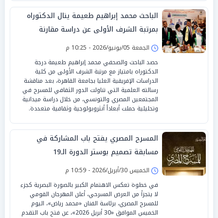
الباحث محمد إبراهيم طعيمة ينال الدكتوراه
بمرتبة الشرف الأولى عن دراسة مقارنة
للمشهد المسرحي العربي
الجمعة 05/يونيو/2026 - 10:25 م
حصد الباحث والصحفي محمد إبراهيم طعيمة درجة
الدكتوراه بامتياز مع مرتبة الشرف الأولى من كلية
الدراسات الإفريقية العليا بجامعة القاهرة، بعد مناقشة
رسالته العلمية التي تناولت الدور الثقافي للمسرح في
المجتمعين المصري والتونسي، من خلال دراسة ميدانية
وتحليلية حملت أبعاداً أنثروبولوجية وثقافية متعددة.
المسرح المصري يفتح باب المشاركة في
مسابقة تصميم بوستر الدورة الـ19
الخميس 30/أبريل/2026 - 10:59 م
في خطوة تعكس الاهتمام الكبير بالصورة البصرية كجزء
لا يتجزأ من العرض المسرحي، أعلن المهرجان القومي
للمسرح المصري، برئاسة الفنان «محمد رياض»، اليوم
الخميس الموافق «30 أبريل 2026»، عن فتح باب التقدم