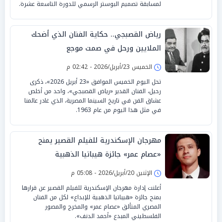
لمسابقة تصميم البوستر الرسمي للدورة التاسعة عشرة.
رياض القصبجي.. حكاية الفنان الذي أضحك
الملايين ورحل في صمت موجع
الخميس 23/أبريل/2026 - 02:42 م
تحل اليوم الخميس الموافق «23 أبريل 2026»، ذكرى
رحيل، الفنان القدير «رياض القصبجي»، واحد من أخلص
عشاق الفن في تاريخ السينما المصرية، الذي غادر عالمنا
في مثل هذا اليوم من عام 1963.
مهرجان الإسكندرية للفيلم القصير يمنح
«عصام عمر» جائزة هيباتيا الذهبية
الإثنين 20/أبريل/2026 - 05:08 م
أعلنت إدارة مهرجان الإسكندرية للفيلم القصير عن قرارها
بمنح جائزة «هيباتيا الذهبية للإبداع» لكل من الفنان
المصري المتألق «عصام عمر» والمخرج والمصور
الفلسطيني المبدع «أحمد الدنف».