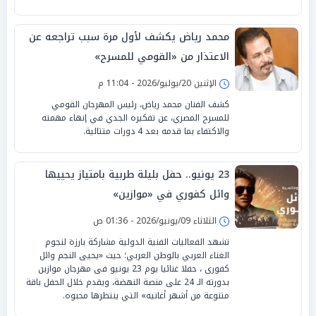
محمد رياض يكشف لأول مرة سبب تراجعه عن
الاعتذار من «القومي للمسرح»
الإثنين 20/يوليو/2026 - 11:04 م
كشف الفنان محمد رياض، رئيس المهرجان القومي
للمسرح المصري، عن تفكيره الجدي في إنهاء مهمته
والاكتفاء بما قدمه بعد 4 دورات متتالية.
23 يونيو.. حفل بليلة طربية بامتياز يحييها
وائل كفوري في «موازين»
الثلاثاء 09/يونيو/2026 - 01:36 ص
تشهد الفعاليات الفنية الدولية مشاركة بارزة لنجوم
الغناء العربي بالوطن العربي؛ حيث «يحيى النجم وائل
كفورى ، حفلا غنائيا يوم 23 يونيو فى مهرجان موازين
بدورته الـ 24 على منصة النهضة، ويقدم خلال الحفل باقة
متنوعة من أشهر أغانيه» التي ينتظرها محبوه.