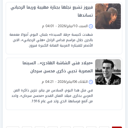
فيروز تشيع نجلها بجنازة مهيبة وريما الرحباني
تساندها
السبت 10/يناير/2026 - 04:01 م
شهدت كنيسة «رقاد السيدة» بلبنان، اليوم، أجواءً مفعمة
بالحزن خلال مراسم قداس الراحل «هلي الرحباني»، الابن
الأصغر للقيثارة العربية الفنانة الكبيرة فيروز.
«ميلاد فتى الشاشة الهادئ».. السينما
المصرية تحيي ذكرى محسن سرحان
الثلاثاء 06/يناير/2026 - 04:21 م
في مثل هذا اليوم، السادس من يناير، تتزين ذاكرة الفن
العربي بذكرى ميلاد الفنان القدير «محسن سرحان»، واحد
من ألمع فرسانها، الذي ولد في عام 1916.