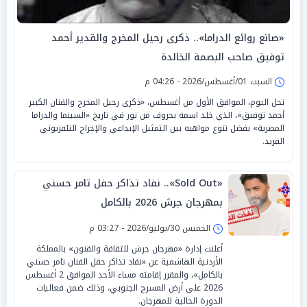
«صانع روائع الدراما».. ذكرى رحيل المخرج والقدير أحمد
توفيق صاحب البصمة الخالدة
السبت 01/أغسطس/2026 - 04:26 م
تحل اليوم، الموافق الأول من أغسطس، «ذكرى رحيل المخرج والفنان الكبير
أحمد توفيق»، الذي خلد اسمه بحروف من نور في تاريخ «السينما والدراما
المصرية» بفضل تنوع مواهبه بين التمثيل الإبداعي والإخراج التلفزيوني
الفريد.
«Sold Out».. نفاد تذاكر حفل تامر حسني
بمهرجان جرش 2026 بالكامل
الخميس 30/يوليو/2026 - 03:27 م
أعلنت إدارة «مهرجان جرش للثقافة والفنون» بالمملكة
الأردنية الهاشمية عن «نفاد تذاكر حفل الفنان تامر حسني
بالكامل»، والمقرر إقامته مساء الأحد الموافق 2 أغسطس
2026 على أرض المسرح الجنوبي، وذلك ضمن فعاليات
الدورة الحالية للمهرجان.