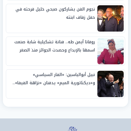
نجوم الفن يشاركون صبحي خليل فرحته في
حفل زفاف ابنته
روفانا أيمن طه.. فنانة تشكيلية شابة صنعت
اسمها بالإبداع وحصدت الجوائز منذ الصغر
نبيل أبوالياسين: «الفار السياسي»
و«ديكتاتورية الميم» يدفنان «نزاهة الفيفا»..
وإقالة «إنفانتينو» باتت حتمية