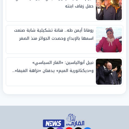
حفل زفاف ابنته
روفانا أيمن طه.. فنانة تشكيلية شابة صنعت
اسمها بالإبداع وحصدت الجوائز منذ الصغر
نبيل أبوالياسين: «الفار السياسي»
و«ديكتاتورية الميم» يدفنان «نزاهة الفيفا»..
وإقالة «إنفانتينو» باتت حتمية