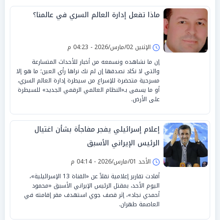
ماذا تفعل إدارة العالم السري في عالمنا؟
الإثنين 02/مارس/2026 - 04:23 م
إن ما نشاهده ونسمعه من أخبار للأحداث المتسارعة
والتي لا نكاد نصدقها إن لم نك نراها رأي العين؛ ما هو إلا
مسرحية متحضرة للإسراع من سيطرة إدارة العالم السري،
أو ما يسمى بـ«النظام العالمي الرقمي الجديد» للسيطرة
على الأرض.
إعلام إسرائيلي يفجر مفاجأة بشأن اغتيال
الرئيس الإيراني الأسبق
الأحد 01/مارس/2026 - 04:14 م
أفادت تقارير إعلامية نقلاً عن «القناة 13 الإسرائيلية»،
اليوم الأحد، بمقتل الرئيس الإيراني الأسبق «محمود
أحمدي نجاد»، إثر قصف جوي استهدف مقر إقامته في
العاصمة طهران.