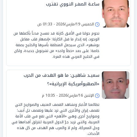
ساعـة الصفـر النـووي تقتـرب
الخميس 19/مارس/2026 - 01:33 ص
تحوم حولنا في الأفـق كارثة قد تمسح مدنـاً بأكملها من
الوجود، إنه إنذار ما قبل الكارثة؛ «إنصهار قلب مفاعل
بوشهر»، الذي سيجعل المنطقة بأسرها والخليج بصفة
خاصة؛ على بعد «خطأ واحد» من تشرنوبل جديدة، ولكن
في الخليج العربي هذه المرة.
سعيـد شاهيـن: ما هو الهدف من الحرب
«الصهيوأمريكية الإيرانية»؟
الإثنين 16/مارس/2026 - 10:35 م
تطالعنا الأخبار ونشاهد القصف العنيف والصواريخ التي
تقصف إيران والأخرى التي ترد عليها وتقصف تـل أبيب؛
وصواريخ أخرى وهي «الأهم» التي تقع في قلب الأمة
العربية، والتي تريد جـرّ الدول العربية لتنزلق أقدامها في
وحل المعركة، ولم لا والعرب هم الهدف من كل هذه
الأحداث.