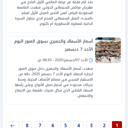
بعد أيام قليلة من عرضه العالمي الأول الناجح في
مهرجان مراكش السينمائي الدولي، شهدت العاصمة
السعودية الرياض أمس الاثنين العرض الأول لفيلم
«الست»، العمل السينمائي الضخم الذي يتناول السيرة
الذاتية للمطربة الأسطورية أم كلثوم.
أسعار الأسماك والجمبري بسوق العبور اليوم
الأحد 7 ديسمبر
الأحد 07/ديسمبر/2025 - 08:30 ص
شهدت أسعار الأسماك والجمبري داخل سوق العبور
لتجارة الجملة، اليوم الأحد 7 ديسمبر 2025، حالة من
الاستقرار النسبي في معظم الأصناف البحرية، وسط
تحركات محدودة في أسعار بعض الأنواع، وعلى رأسها
السمك البلطي الذي سجّل تغيرات طفيفة بين الارتفاع
والانخفاض.
8
7
6
5
4
3
2
1