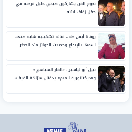
نجوم الفن يشاركون صبحي خليل فرحته في
حفل زفاف ابنته
روفانا أيمن طه.. فنانة تشكيلية شابة صنعت
اسمها بالإبداع وحصدت الجوائز منذ الصغر
نبيل أبوالياسين: «الفار السياسي»
و«ديكتاتورية الميم» يدفنان «نزاهة الفيفا»..
وإقالة «إنفانتينو» باتت حتمية