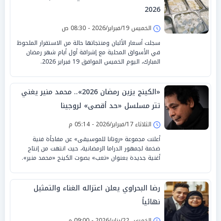
2026
الخميس 19/فبراير/2026 - 08:30 ص
سجلت أسعار الألبان ومنتجاتها حالة من الاستقرار الملحوظ
في الأسواق المحلية مع إشراقة أول أيام شهر رمضان
المبارك، اليوم الخميس الموافق 19 فبراير 2026.
«الكينج يزين رمضان 2026».. محمد منير يغني
تتر مسلسل «حد أقصى» لروجينا
الثلاثاء 17/فبراير/2026 - 05:14 م
أعلنت مجموعة «روتانا للموسيقى» عن مفاجأة فنية
ضخمة لجمهور الدراما الرمضانية، حيث انتهت من إنتاج
أغنية جديدة بعنوان «تعب» بصوت الكينج «محمد منير».
رضا البحراوي يعلن اعتزاله الغناء والتمثيل
نهائياً
الخميس 22/يناير/2026 - 09:00 م