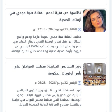
تظاهرة حب فنية لدعم الفنانة هبة مجدي في
أزمتها الصحية
الثلاثاء 30/يونيو/2026 - 12:38 ص
حظيت الفنانة هبة مجدي بموجة عارمة ودعم واسع
النطاق من قِبل نجوم الوسط الفني وصنّاع الدراما في
مصر والوطن العربي، وذلك عقب إعلانها الرسمي عن
مرورها بأزمة صحية صعبة ومعقدة خلال الفترة الراهنة.
وزير المجالس النيابية: مصلحة المواطن على
رأس أولويات الحكومة
الإثنين 22/يونيو/2026 - 03:28 م
أعرب المستشار هاني حنا عازر، وزير شؤون المجالس
النيابية، عن تقدير رئيس مجلس الوزراء البالغ للجهود
الوطنية المخلصة التي يبذلها مجلس النواب في دراسة
ومناقشة مشروع الموازنة العامة الجديدة للدولة.