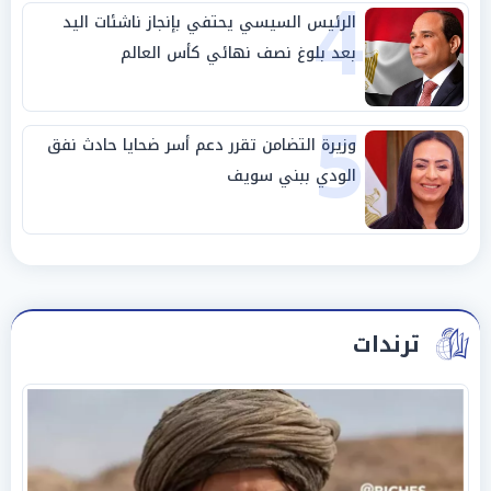
4
الرئيس السيسي يحتفي بإنجاز ناشئات اليد
بعد بلوغ نصف نهائي كأس العالم
5
وزيرة التضامن تقرر دعم أسر ضحايا حادث نفق
الودي ببني سويف
ترندات