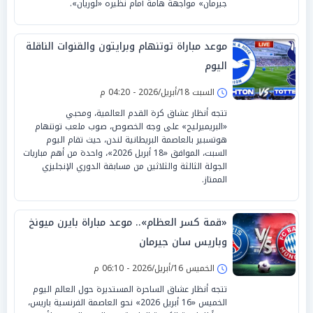
جيرمان» مواجهة هامة أمام نظيره «لوريان».
موعد مباراة توتنهام وبرايتون والقنوات الناقلة
اليوم
السبت 18/أبريل/2026 - 04:20 م
تتجه أنظار عشاق كرة القدم العالمية، ومحبي
«البريميرليج» على وجه الخصوص، صوب ملعب توتنهام
هوتسبير بالعاصمة البريطانية لندن، حيث تقام اليوم
السبت، الموافق «18 أبريل 2026»، واحدة من أهم مباريات
الجولة الثالثة والثلاثين من مسابقة الدوري الإنجليزي
الممتاز.
«قمة كسر العظام».. موعد مباراة بايرن ميونخ
وباريس سان جيرمان
الخميس 16/أبريل/2026 - 06:10 م
تتجه أنظار عشاق الساحرة المستديرة حول العالم اليوم
الخميس «16 أبريل 2026» نحو العاصمة الفرنسية باريس،