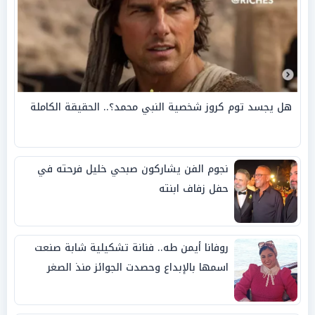
هل يجسد توم كروز شخصية النبي محمد؟.. الحقيقة الكاملة
نجوم الفن يشاركون صبحي خليل فرحته في
حفل زفاف ابنته
روفانا أيمن طه.. فنانة تشكيلية شابة صنعت
اسمها بالإبداع وحصدت الجوائز منذ الصغر