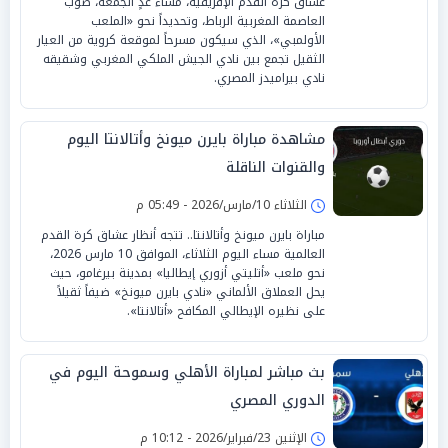
عشاق كرة القدم الإفريقية، مساء غدٍ الجمعة، صوب
العاصمة المغربية الرباط، وتحديداً نحو «الملعب
الأولمبي»، الذي سيكون مسرحاً لموقعة كروية من العيار
الثقيل تجمع بين نادي الجيش الملكي المغربي وشقيقه
نادي بيراميدز المصري.
مشاهدة مباراة بايرن ميونخ وأتالانتا اليوم
والقنوات الناقلة
الثلاثاء 10/مارس/2026 - 05:49 م
مباراة بايرن ميونخ وأتالانتا.. تتجه أنظار عشاق كرة القدم
العالمية مساء اليوم الثلاثاء، الموافق 10 مارس 2026،
نحو ملعب «أتليتي أزوري إيطاليا» بمدينة بيرغامو، حيث
يحل العملاق الألماني «نادي بايرن ميونخ» ضيفاً ثقيلاً
على نظيره الإيطالي المكافح «أتالانتا».
بث مباشر لمباراة الأهلي وسموحة اليوم في
الدوري المصري
الإثنين 23/فبراير/2026 - 10:12 م