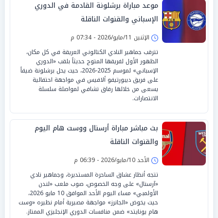
موعد مباراة برشلونة القادمة في الدوري
الإسباني والقنوات الناقلة
الإثنين 11/مايو/2026 - 07:34 م
تترقب جماهير النادي الكتالوني العريقة في كل مكان،
الظهور الأول لفريقها المتوج حديثاً بلقب «الدوري
الإسباني» لموسم 2025-2026، حيث يحل برشلونة ضيفاً
على فريق ديبورتيفو ألافيس في مواجهة احتفالية
يسعى من خلالها رفاق تشافي لمواصلة سلسلة
الانتصارات.
بث مباشر مباراة أرسنال ووست هام اليوم
والقنوات الناقلة
الأحد 10/مايو/2026 - 06:39 م
تتجه أنظار عشاق الساحرة المستديرة، وجماهير نادي
«آرسنال» على وجه الخصوص، صوب ملعب «لندن
الأولمبي» مساء اليوم الأحد الموافق 10 مايو 2026،
حيث يخوض «الجانرز» مواجهة مصيرية أمام نظيره «وست
هام يونايتد» ضمن منافسات الدوري الإنجليزي الممتاز.