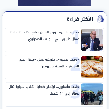
الأكثر قراءة
1
«تحرك عاجل».. وزير العمل يتابع تداعيات حادث
عمال طريق بني سويف الصحراوي
2
«وجبة صحية».. طريقة عمل «بيتزا الجبن
القريش» الغنية بالبروتين
3
حادث مأساوي.. ارتفاع ضحايا انقلاب سيارة تقل
عمالًا إلى 14 شخصًا