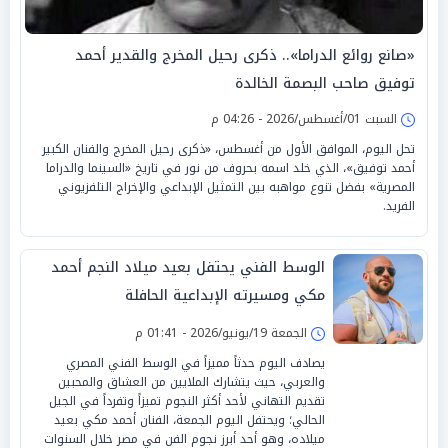
«صانع روائع الدراما».. ذكرى رحيل المخرج والقدير أحمد
توفيق صاحب البصمة الخالدة
السبت 01/أغسطس/2026 - 04:26 م
تحل اليوم، الموافق الأول من أغسطس، «ذكرى رحيل المخرج والفنان الكبير
أحمد توفيق»، الذي خلد اسمه بحروف من نور في تاريخ «السينما والدراما
المصرية» بفضل تنوع مواهبه بين التمثيل الإبداعي والإخراج التلفزيوني
الفريد.
الوسط الفني يحتفل بعيد ميلاد النجم أحمد
مكي ومسيرته الإبداعية الحافلة
الجمعة 19/يونيو/2026 - 01:41 م
يصادف اليوم حدثاً مميزاً في الوسط الفني المصري
والعربي، حيث يتشارك الملايين من العشاق والمحبين
تقديم التهاني لأحد أكثر النجوم تميزاً وتفرداً في الجيل
الحالي؛ ويحتفل اليوم الجمعة، الفنان أحمد مكي بعيد
ميلاده، وهو أحد أبرز نجوم الفن في مصر خلال السنوات