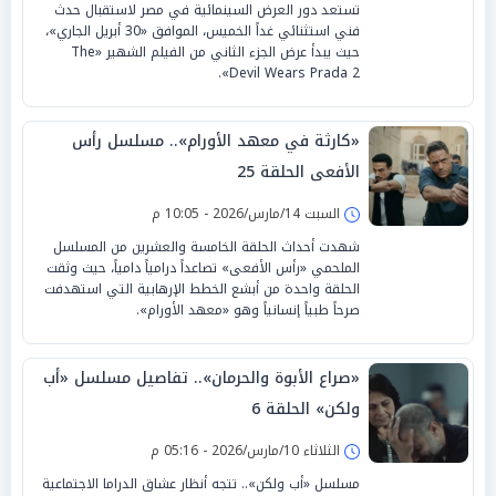
تستعد دور العرض السينمائية في مصر لاستقبال حدث
فني استثنائي غداً الخميس، الموافق «30 أبريل الجاري»،
حيث يبدأ عرض الجزء الثاني من الفيلم الشهير «The
Devil Wears Prada 2».
«كارثة في معهد الأورام».. مسلسل رأس
الأفعى الحلقة 25
السبت 14/مارس/2026 - 10:05 م
شهدت أحداث الحلقة الخامسة والعشرين من المسلسل
الملحمي «رأس الأفعى» تصاعداً درامياً دامياً، حيث وثقت
الحلقة واحدة من أبشع الخطط الإرهابية التي استهدفت
صرحاً طبياً إنسانياً وهو «معهد الأورام».
«صراع الأبوة والحرمان».. تفاصيل مسلسل «أب
ولكن» الحلقة 6
الثلاثاء 10/مارس/2026 - 05:16 م
مسلسل «أب ولكن».. تتجه أنظار عشاق الدراما الاجتماعية