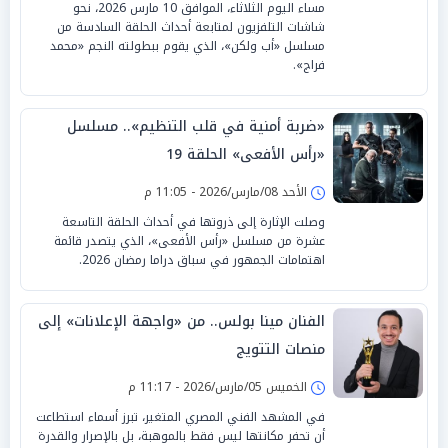
مساء اليوم الثلاثاء، الموافق 10 مارس 2026، نحو
شاشات التلفزيون لمتابعة أحداث الحلقة السادسة من
مسلسل «أب ولكن»، الذي يقوم ببطولته النجم «محمد
فراج».
«ضربة أمنية في قلب التنظيم».. مسلسل
«رأس الأفعى» الحلقة 19
الأحد 08/مارس/2026 - 11:05 م
وصلت الإثارة إلى ذروتها في أحداث الحلقة التاسعة
عشرة من مسلسل «رأس الأفعى»، الذي يتصدر قائمة
اهتمامات الجمهور في سباق دراما رمضان 2026.
الفنان مينا بولس.. من «واجهة الإعلانات» إلى
منصات التتويج
الخميس 05/مارس/2026 - 11:17 م
في المشهد الفني المصري المتغير، تبرز أسماء استطاعت
أن تحفر مكانتها ليس فقط بالموهبة، بل بالإصرار والقدرة