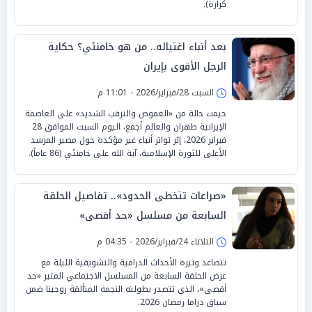
كرارة).
بعد أنباء اغتياله.. من هو خامنئي؟ حكاية
الرجل الأقوى بإيران
السبت 28/فبراير/2026 - 11:01 م
خيمت حالة من «الغموض والترقب الشديد» على العاصمة
الإيرانية طهران والعالم أجمع، اليوم السبت الموافق 28
فبراير 2026، إثر تواتر أنباء غير مؤكدة حول مصير المرشد
الأعلى للثورة الإسلامية، آية الله علي خامنئي (86 عاماً).
«صراعات تتخطى الحدود».. تفاصيل الحلقة
السابعة من مسلسل «حد أقصى»
الثلاثاء 24/فبراير/2026 - 04:35 م
تتصاعد وتيرة الأحداث الدرامية والتشويقية الليلة مع
عرض الحلقة السابعة من المسلسل الاجتماعي المثير «حد
أقصى»، الذي تتصدر بطولته النجمة المتألقة روجينا ضمن
سباق دراما رمضان 2026.