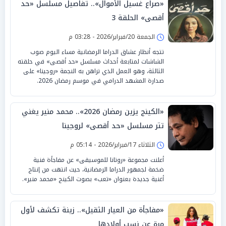
«صراع غسيل الأموال».. تفاصيل مسلسل «حد
أقصى» الحلقة 3
الجمعة 20/فبراير/2026 - 03:28 م
تتجه أنظار عشاق الدراما الرمضانية مساء اليوم صوب
الشاشات لمتابعة أحداث مسلسل «حد أقصى» في حلقته
الثالثة، وهو العمل الذي تراهن به النجمة «روجينا» على
صدارة المشهد الدرامي في موسم رمضان 2026.
«الكينج يزين رمضان 2026».. محمد منير يغني
تتر مسلسل «حد أقصى» لروجينا
الثلاثاء 17/فبراير/2026 - 05:14 م
أعلنت مجموعة «روتانا للموسيقى» عن مفاجأة فنية
ضخمة لجمهور الدراما الرمضانية، حيث انتهت من إنتاج
أغنية جديدة بعنوان «تعب» بصوت الكينج «محمد منير».
«مفاجأة من العيار الثقيل».. زينة تكشف لأول
مرة عن نسب أولادها