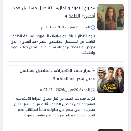
«صراع النفوذ والمال».. تفاصيل مسلسل «حد
أقصى» الحلقة 4
السبت 21/فبراير/2026 - 03:18 م
تتجه الأنظار الليلة نحو شاشات التلفزيون لمتابعة الحلقة
الرابعة من المسلسل الاجتماعي المثير «حد أقصى»، الذي
تخوض به النجمة «روجينا» سباق دراما رمضان 2026 بقوة
واختلاف.
«أسرار خلف الكاميرات».. تفاصيل مسلسل
«عين سحرية» الحلقة 3
الجمعة 20/فبراير/2026 - 03:47 م
تتزايد معدلات البحث من قبل عشاق الدراما الاجتماعية
المشوقة حول تفاصيل الحلقة الثالثة من مسلسل «عين
سحرية»، الذي يجمع في بطولته ثنائياً استثنائياً يضم
النجم الصاعد «عصام عمر» والقدير «باسم سمرة».