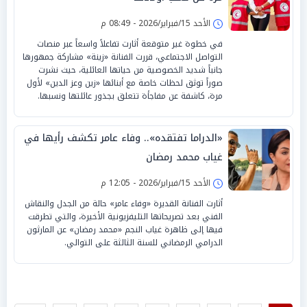
الأحد 15/فبراير/2026 - 08:49 م
في خطوة غير متوقعة أثارت تفاعلاً واسعاً عبر منصات
التواصل الاجتماعي، قررت الفنانة «زينة» مشاركة جمهورها
جانباً شديد الخصوصية من حياتها العائلية، حيث نشرت
صوراً توثق لحظات خاصة مع أبنائها «زين وعز الدين» لأول
مرة، كاشفة عن مفاجأة تتعلق بجذور عائلتها ونسبها.
«الدراما تفتقده».. وفاء عامر تكشف رأيها في
غياب محمد رمضان
الأحد 15/فبراير/2026 - 12:05 م
أثارت الفنانة القديرة «وفاء عامر» حالة من الجدل والنقاش
الفني بعد تصريحاتها التليفزيونية الأخيرة، والتي تطرقت
فيها إلى ظاهرة غياب النجم «محمد رمضان» عن المارثون
الدرامي الرمضاني للسنة الثالثة على التوالي.