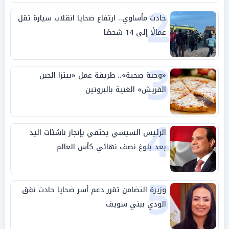
2
حادث مأساوي.. ارتفاع ضحايا انقلاب سيارة تقل
عمالًا إلى 14 شخصًا
3
«وجبة صحية».. طريقة عمل «بيتزا الجبن
القريش» الغنية بالبروتين
4
الرئيس السيسي يحتفي بإنجاز ناشئات اليد
بعد بلوغ نصف نهائي كأس العالم
5
وزيرة التضامن تقرر دعم أسر ضحايا حادث نفق
الودي ببني سويف