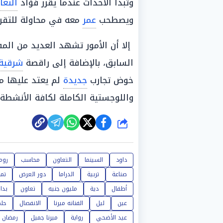
وتبدأ الأحداث عندما يقرر فؤاد
التعا
ويصطحب
عمر
معه في محاولة للتقري
إلا أن الأمور تشهد العديد من الم
السابق، بالإضافة إلى راقصة
شرقية
خوض تجارب
جديدة
لم يعتد عليها من
واللوجستية الكاملة لكافة الأنشطة ا
شارك
داود
السينما
التعاون
محاسب
روما
صناعة
تربية
الدراما
دور العرض
تمر
أطفال
دية
مليون جنيه
تعاون
بدا
عين
ليل
الفنانه ميرنا
الانفصال
حلم
عيد الأضحي
رواية
ميرنا جميل
رمضان 202