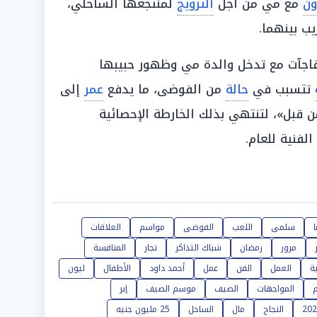
ون
مع مي من أجل
الترويج
لمنتجعها الساحلي،
ب بينهما.
فاجآت مع تدخل والدة مي وظهور حبيبها
تتسبب في
حالة
من الفوضى، ما يدفع
عمر
إلى
 قبل»، لتنتهي بذلك الخارطة الإحصائية
لفنية للعام.
سلمى
اللعب
الفوضى
مواسم
العلاقات
مرور
رمضان
شباك التذاكر
تجار
المنافسة
ية
العمل
الفن
عمل
أحمد داود
الأطفال
ليون
المواجهات
الصيف
موسم الصيف
إبر
النجاح
مال
الساحل
25 مليون جنيه