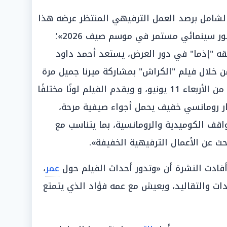
 الشامل برصد العمل الترفيهي المنتظر عرضه هذا
الأسبوع تحت سقف «"الكراش".. حضور سينمائي مستمر في موسم صيف 2026»؛
ققه "إذما" في دور العرض، يستعد أحمد داود
ن خلال فيلم "الكراش" بمشاركة ميرنا جميل مرة
أخرى، وينطلق في السينمات اعتبارًا من الأربعاء 11 يونيو، و ويقدم الفيلم لونًا مختلفًا
ار رومانسي خفيف يحمل أجواء صيفية مرحة،
واقف الكوميدية والرومانسية، بما يتناسب مع
 عن الأعمال الترفيهية الخفيفة».
فادت النشرة أن «وتدور أحداث الفيلم حول
عمر
،
ات والتقاليد، ويعيش مع عمه فؤاد الذي يتمتع