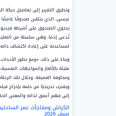
وتطرق التقرير إلى تفاصيل حبكة الر
عيسى، الذي يتلقى صندوقًا غامضًا 
تُدعى إذما، وهي سلسلة من التعليم
لمساعدته على إعادة اكتشاف ذاته إذ
وبناءً على ذلك، «ومع تطور الأحداث،
مليئة بالألغاز والمواجهات النفسي
ومخاوفه العميقة. وخلال تلك الرحلة
ويقترب تدريجيًا من حلمه بإخراج فيلم
إلى فهم أعمق لذاته والمعنى الحق
الكراش ومفاجآت عمر الساحل
صيف 2026