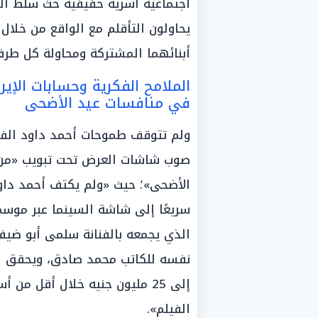
اجتماعية أسرية خفيفية حث سلط ال
يحاولون التأقلم مع الواقع من خلا
أبنائهما المشتركة ومحاولة كل طرف
الملامح الفكرية وحسابات الإيرا
في منافسات عيد الأضحى
ولم تتوقف طموحات أحمد داود الفني
صوب شاشات العرض تحت تبويب «من ا
الأضحى»؛ حيث «ولم يكتف أحمد داود
سريعًا إلى شاشة السينما عبر موسم
الذي يجمعه بالفنانة سلمى أبو ضيف،
نفسه للكاتب محمد صادق، ويحقق الف
إلى 25 مليون جنيه خلال أقل من
الفيلم».