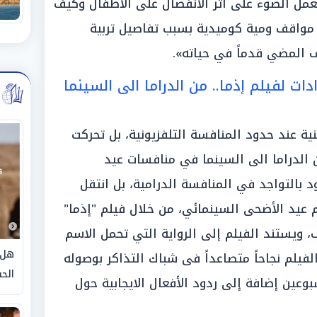
عمل الضوء على أثر الانفصال على الأطفال وكيف
ل مواقف ومية كوميدية بسبب تفاصيل تربية
 المضي قدماً في حياته».
دات لفيلم إذما.. من الدراما الى السينما
ة عند حدود المنافسة التلفزيونية، بل تحركت
لدراما الى السينما في منافسات عيد
 بالتواجد في المنافسة الدرامية، بل انتقل
 عيد الأضحى السينمائي، من خلال فيلم "إذما"
 ويستند الفيلم إلى الرواية التي تحمل الاسم
هل 
يلم نجاحاً متصاعداً فى شباك التذاكر بوصوله
الحق
 أسبوعين إضافة إلى ردود الأفعال الايجابية حول