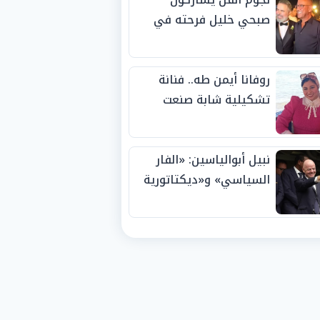
صبحي خليل فرحته في
حفل زفاف ابنته
روفانا أيمن طه.. فنانة
تشكيلية شابة صنعت
اسمها بالإبداع وحصدت
الجوائز منذ الصغر
نبيل أبوالياسين: «الفار
السياسي» و«ديكتاتورية
الميم» يدفنان «نزاهة
الفيفا».. وإقالة
«إنفانتينو» باتت حتمية