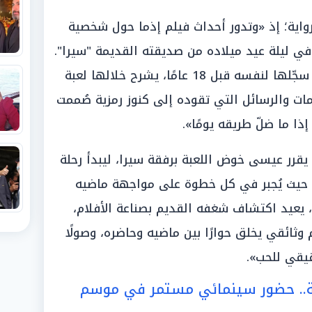
واية؛ إذ «وتدور أحداث فيلم إذما حول شخصية
في ليلة عيد ميلاده من صديقته القديمة "سيرا".
يحتوي الصندوق على أشرطة فيديو سجّلها لنفسه قبل 18 عامًا، يشرح خلالها لعبة
ات والرسائل التي تقوده إلى كنوز رمزية صُممت
ا ما ضلّ طريقه يومًا».
 يقرر عيسى خوض اللعبة برفقة سيرا، ليبدأ رحلة
ة، حيث يُجبر في كل خطوة على مواجهة ماضيه
، يعيد اكتشاف شغفه القديم بصناعة الأفلام،
 وثائقي يخلق حوارًا بين ماضيه وحاضره، وصولًا
يقي للحب».
ية.. حضور سينمائي مستمر في موسم