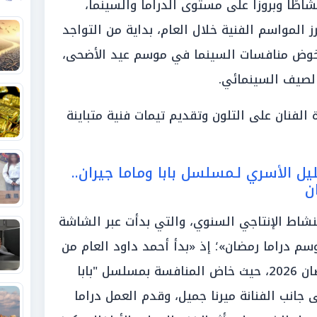
اطًا وبروزاً على مستوى الدراما والسينما،
لمواسم الفنية خلال العام، بداية من التواجد
2026 مروراً إلى خوض منافسات السينما في موسم عيد الأضحى،
الصيف السينمائي.
لفنان على التلون وتقديم تيمات فنية متباينة
ل الأسري لـمسلسل بابا وماما جيران..
ن
نشاط الإنتاجي السنوي، والتي بدأت عبر الشاشة
 دراما رمضان»؛ إذ «بدأ أحمد داود العام من
خلال مشاركته في موسم دراما رمضان 2026، حيث خاض المنافسة بمسلسل "بابا
 جانب الفنانة ميرنا جميل، وقدم العمل دراما