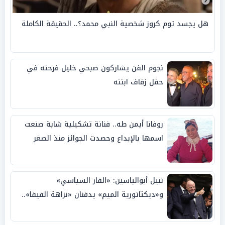
هل يجسد توم كروز شخصية النبي محمد؟.. الحقيقة الكاملة
نجوم الفن يشاركون صبحي خليل فرحته في
حفل زفاف ابنته
روفانا أيمن طه.. فنانة تشكيلية شابة صنعت
اسمها بالإبداع وحصدت الجوائز منذ الصغر
نبيل أبوالياسين: «الفار السياسي»
و«ديكتاتورية الميم» يدفنان «نزاهة الفيفا»..
وإقالة «إنفانتينو» باتت حتمية