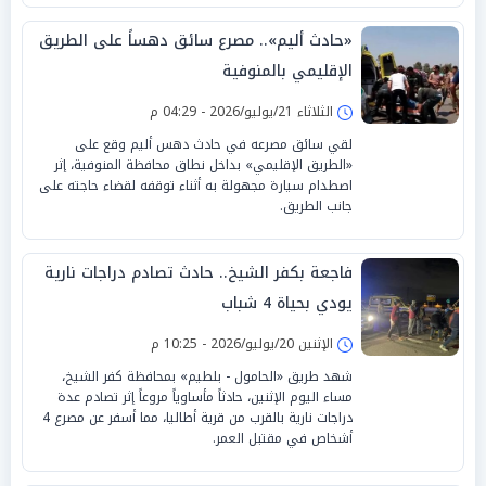
«حادث أليم».. مصرع سائق دهساً على الطريق
الإقليمي بالمنوفية
الثلاثاء 21/يوليو/2026 - 04:29 م
لقي سائق مصرعه في حادث دهس أليم وقع على
«الطريق الإقليمي» بداخل نطاق محافظة المنوفية، إثر
اصطدام سيارة مجهولة به أثناء توقفه لقضاء حاجته على
جانب الطريق.
فاجعة بكفر الشيخ.. حادث تصادم دراجات نارية
يودي بحياة 4 شباب
الإثنين 20/يوليو/2026 - 10:25 م
شهد طريق «الحامول - بلطيم» بمحافظة كفر الشيخ،
مساء اليوم الإثنين، حادثاً مأساوياً مروعاً إثر تصادم عدة
دراجات نارية بالقرب من قرية أطاليا، مما أسفر عن مصرع 4
أشخاص في مقتبل العمر.