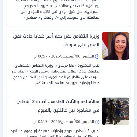
ربع نقل» كانت تقل عمالاً على «الطريق الصحراوي
الشرقي»، قبل نفق الودي في الاتجاه المؤدي إلى
محافظة بني سويف، إلى «7 وفيات و7 مصابين».
وزيرة التضامن تقرر دعم أسر ضحايا حادث نفق
الودي ببني سويف
الخميس 06/أغسطس/2026 - 06:57 م
تتابع الدكتورة «مايا مرسي»، وزيرة التضامن الاجتماعي،
تداعيات حادث انقلاب ميكروباص بـ«نفق الودي» اتجاه بني
سويف على «الطريق الصحراوي»، والذي أسفر عن وقوع
ضحايا وإصابة آخرين تم نقلهم للمستشفى.
«بالأسلحة والآلات الحادة».. أصابة 3 أشخاص
في مشاجرة بين عائلتين بالفيوم
الخميس 06/أغسطس/2026 - 04:19 م
أصيب 3 أشخاص بجروح وإصابات متفرقة إثر وقوع مشاجرة
بين عائلتين بقرية «قارون» التابعة لمركز «يوسف