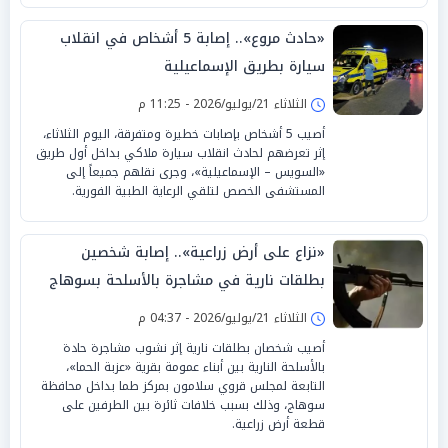
«حادث مروع».. إصابة 5 أشخاص في انقلاب
سيارة بطريق الإسماعيلية
الثلاثاء 21/يوليو/2026 - 11:25 م
أصيب 5 أشخاص بإصابات خطيرة ومتفرقة، اليوم الثلاثاء،
إثر تعرضهم لحادث انقلاب سيارة ملاكي بداخل أول طريق
«السويس – الإسماعيلية»، وجرى نقلهم جميعاً إلى
المستشفى الخصص لتلقي الرعاية الطبية الفورية.
«نزاع على أرض زراعية».. إصابة شخصين
بطلقات نارية في مشاجرة بالأسلحة بسوهاج
الثلاثاء 21/يوليو/2026 - 04:37 م
أصيب شخصان بطلقات نارية إثر نشوب مشاجرة حادة
بالأسلحة النارية بين أبناء عمومة بقرية «عزبة الحما»،
التابعة لمجلس قروي سلامون بمركز طما بداخل محافظة
سوهاج، وذلك بسبب خلافات ثائرة بين الطرفين على
قطعة أرض زراعية.