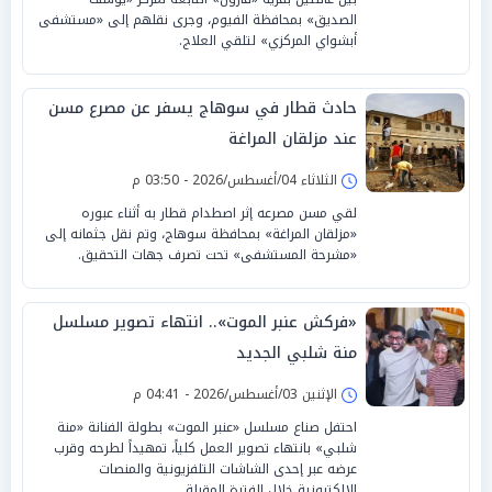
الصديق» بمحافظة الفيوم، وجرى نقلهم إلى «مستشفى
أبشواي المركزي» لتلقي العلاج.
حادث قطار في سوهاج يسفر عن مصرع مسن
عند مزلقان المراغة
الثلاثاء 04/أغسطس/2026 - 03:50 م
لقي مسن مصرعه إثر اصطدام قطار به أثناء عبوره
«مزلقان المراغة» بمحافظة سوهاج، وتم نقل جثمانه إلى
«مشرحة المستشفى» تحت تصرف جهات التحقيق.
«فركش عنبر الموت».. انتهاء تصوير مسلسل
منة شلبي الجديد
الإثنين 03/أغسطس/2026 - 04:41 م
احتفل صناع مسلسل «عنبر الموت» بطولة الفنانة «منة
شلبي» بانتهاء تصوير العمل كلياً، تمهيداً لطرحه وقرب
عرضه عبر إحدى الشاشات التلفزيونية والمنصات
الإلكترونية خلال الفترة المقبلة.