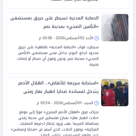
الحماية المدنية تسيطر على حريق بمستشفى
«التأمين الصحي» بمدينة نصر
الأحد 02/أغسطس/2026 - 03:08 م
سيطرت قوات «الحماية المدنية» بالقاهرة على حريق
محدود اندلع، اليوم، بداخل مبنى مستشفى «التأمين
الصحي» بمدينة نصر، ودون وقوع أي خسائر أو إصابات
بشرية.
«استجابة سريعة للأنقاض».. الهلال الأحمر
يتدخل لمساندة ضحايا انهيار عقار زفتى
السبت 01/أغسطس/2026 - 03:54 م
تحركت فرق «الهلال الأحمر المصري» فورًا إلى موقع
«حادث انهيار عقار» بشارع فلسطين في مدينة زفتى
بمحافظة الغربية؛ عقب ورود إخطار لـ«غرفة العمليات
المركزية» بوقوع الحادث، الذي أسفر عن «ضحايا ومصابين»
جرى نقلهم للمستشفى لتلقي العلاج.