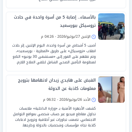
بالأسماء.. إصابة 5 من أسرة واحدة في حادث
تروسيكل ببورسعيد
الإثنين 27/يوليو/2026 - 04:26 م
أصيب 5 أشخاص من أسرة واحدة، اليوم الإثنين، إثر حادث
انقلاب «تروسيكل» على طريق «المطرية - بورسعيد»،
وتم نقلهم على الفور إلى «مستشفى 30 يونيو» التابع
لمنظومة التأمين الصحي الشامل لتلقي العلاج اللازم.
القبض على هايدي زيدان لاتهامها بترويج
معلومات كاذبة عن الدولة
الأحد 26/يوليو/2026 - 06:32 م
كشفت الأجهزة الأمنية بـ «وزارة الداخلية» ملابسات
تداول مقاطع فيديو عبر حساب شخصي بمواقع التواصل
الاجتماعي، تضمنت تجاوزات غير أخلاقية وترويج ادعاءات
كاذبة تجاه مؤسسات وشخصيات بالدولة وخارجها.