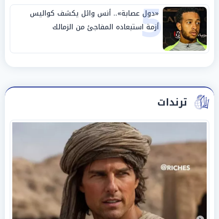
5
«دول عصابة».. أنس وائل يكشف كواليس
أزمة استبعاده المفاجئ من الزمالك
ترندات