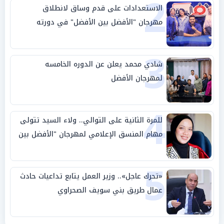
2
الاستعدادات على قدم وساق لانطلاق
مهرجان "الأفضل بين الأفضل" في دورته
الخامسة
3
شادي محمد يعلن عن الدوره الخامسه
لمهرجان الأفضل
4
للمرة الثانية على التوالي.. ولاء السيد تتولى
مهام المنسق الإعلامي لمهرجان "الأفضل بين
الأفضل" في دورته الخامسة
5
«تحرك عاجل».. وزير العمل يتابع تداعيات حادث
عمال طريق بني سويف الصحراوي