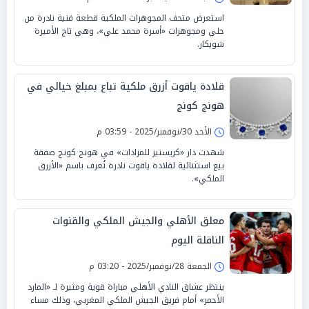
استعرض متحف المجوهرات الملكية قطعة فنية نادرة من
حلي ومجوهرات «أسرة محمد علي»، وهي تاج الأميرة
شويكار.
قلادة ياقوت أزرق ملكية تباع بمبلغ خيالي في
هونج كونج
الأحد 30/نوفمبر/2025 - 03:59 م
شهدت دار «كريستيز للمزادات» في هونج كونج صفقة
بيع استثنائية لقلادة ياقوت نادرة تُعرف باسم «الأزرق
الملكي».
معلق الأهلي والجيش الملكي والقنوات
الناقلة اليوم
الجمعة 28/نوفمبر/2025 - 03:20 م
ينتظر عشاق النادي الأهلي مباراة قوية ومثيرة لـ «المارد
الأحمر» أمام فريق الجيش الملكي المغربي، وذلك مساء