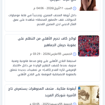
السبت 11/أبريل/2026 - 04:06 م
داخل أروقة المتحف المصري، وتحديداً في قاعة مومياوات
الحيوانات، تقف «الصقور المحنطة» شاهدة على عمق
الفكر الديني لدى المصري القديم.
لوائح كاف تحرم الأهلي من التظلم على
عقوبة حرمان الجماهير
الخميس 05/مارس/2026 - 03:29 م
استيقظ النادي الأهلي على وقع صدمة قانونية وفنية
مدوية، بعدما كشفت التقارير الواردة من داخل «الاتحاد
الإفريقي لكرة القدم (كاف)» عن تعقيدات جديدة تتعلق
بالعقوبة الانضباطية الموقعة على النادي الأهلي.
أيقونة ملكية.. متحف المجوهرات يستعرض تاج
الأميرة شويكار الفريد
الجمعة 05/ديسمبر/2025 - 03:05 م