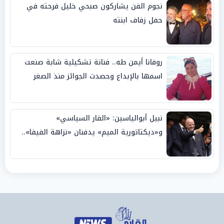
نجوم الفن يشاركون صبحي خليل فرحته في
حفل زفاف ابنته
روفانا أيمن طه.. فنانة تشكيلية شابة صنعت
اسمها بالإبداع وحصدت الجوائز منذ الصغر
نبيل أبوالياسين: «الفار السياسي»
و«ديكتاتورية الميم» يدفنان «نزاهة الفيفا»..
وإقالة «إنفانتينو» باتت حتمية