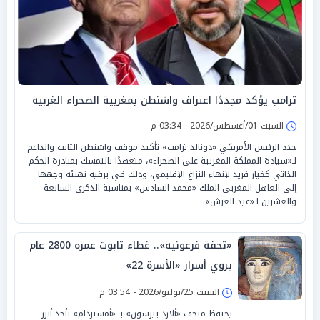
ترامب يؤكد مجددًا اعتراف واشنطن بمغربية الصحراء الغربية
السبت 01/أغسطس/2026 - 03:34 م
جدد الرئيس الأمريكي «دونالد ترامب» تأكيد موقف واشنطن الثابت والداعم
لـ«سيادة المملكة المغربية على الصحراء»، متعهدًا بالتمسك بمبادرة الحكم
الذاتي كخيار فريد لإنهاء النزاع الإقليمي، وذلك في برقية تهنئة وجهها
إلى العاهل المغربي الملك «محمد السادس» بمناسبة الذكرى السابعة
والعشرين لـ«عيد العرش».
«تحفة فرعونية».. غطاء تابوت عمره 2800 عام
يروي أسرار «الأسرة 22»
السبت 25/يوليو/2026 - 03:54 م
يحتفظ متحف «ألارد بيرسون» بـ «أمستردام» بأحد أبرز