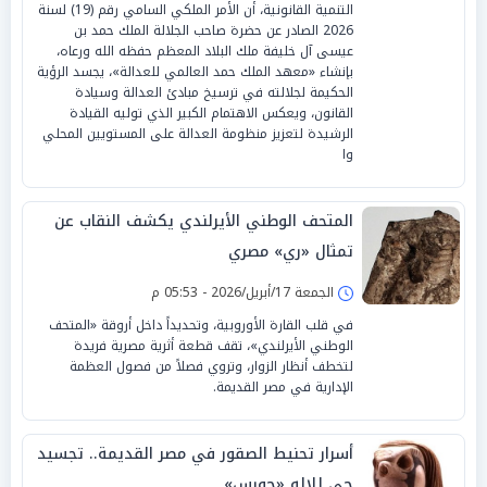
التنمية القانونية، أن الأمر الملكي السامي رقم (19) لسنة
2026 الصادر عن حضرة صاحب الجلالة الملك حمد بن
عيسى آل خليفة ملك البلاد المعظم حفظه الله ورعاه،
بإنشاء «معهد الملك حمد العالمي للعدالة»، يجسد الرؤية
الحكيمة لجلالته في ترسيخ مبادئ العدالة وسيادة
القانون، ويعكس الاهتمام الكبير الذي توليه القيادة
الرشيدة لتعزيز منظومة العدالة على المستويين المحلي
وا
المتحف الوطني الأيرلندي يكشف النقاب عن
تمثال «ري» مصري
الجمعة 17/أبريل/2026 - 05:53 م
في قلب القارة الأوروبية، وتحديداً داخل أروقة «المتحف
الوطني الأيرلندي»، تقف قطعة أثرية مصرية فريدة
لتخطف أنظار الزوار، وتروي فصلاً من فصول العظمة
الإدارية في مصر القديمة.
أسرار تحنيط الصقور في مصر القديمة.. تجسيد
حي للإله «حورس»