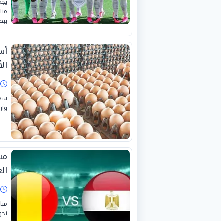
يجم
منا
ببطو
ال
ا
سجل
وأرض
مش
العا
ا
مبا
نحو