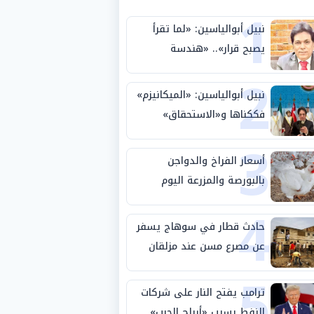
1
نبيل أبوالياسين: «لما تقرأ
يصبح قرار».. «هندسة
2
الاستثمار السيادي» بين «ربط
الجيب بالوطن» و«سيادة
نبيل أبوالياسين: «الميكانيزم»
الكلمة»
فككناها و«الاستحقاق»
3
حتمية.. «تفعيل الإرادة»
مهمة الجامعة العربية
أسعار الفراخ والدواجن
بالبورصة والمزرعة اليوم
4
الثلاثاء 4-8-2026
حادث قطار في سوهاج يسفر
عن مصرع مسن عند مزلقان
5
المراغة
ترامب يفتح النار على شركات
النفط بسبب «أرباح الحرب»