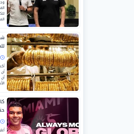
وجه
الق
للك
الم
شع
لل
ا
أكد
أن 
أن 
الأس
كا
حتى 
ا
أعل