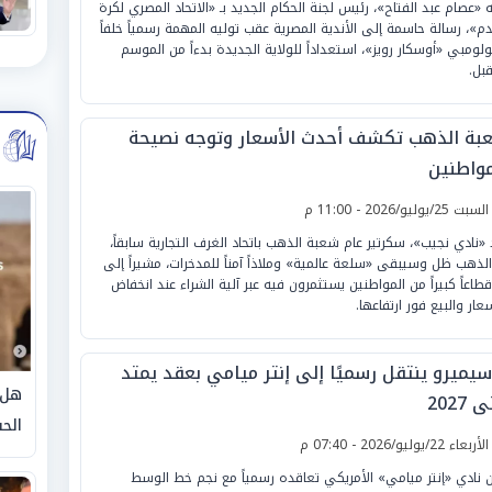
 «عصام عبد الفتاح»، رئيس لجنة الحكام الجديد بـ «الاتحاد المصري لكرة
دم»، رسالة حاسمة إلى الأندية المصرية عقب توليه المهمة رسمياً خلفاً
ولومبي «أوسكار رويز»، استعداداً للولاية الجديدة بدءاً من الموسم
قبل.
بة الذهب تكشف أحدث الأسعار وتوجه نصيحة
مواطنين
لسبت 25/يوليو/2026 - 11:00 م
 «نادي نجيب»، سكرتير عام شعبة الذهب باتحاد الغرف التجارية سابقاً،
الذهب ظل وسيبقى «سلعة عالمية» وملاذاً آمناً للمدخرات، مشيراً إلى
قطاعاً كبيراً من المواطنين يستثمرون فيه عبر آلية الشراء عند انخفاض
عار والبيع فور ارتفاعها.
سيميرو ينتقل رسميًا إلى إنتر ميامي بعقد يمتد
هل 
2027
الحق
لأربعاء 22/يوليو/2026 - 07:40 م
ن نادي «إنتر ميامي» الأمريكي تعاقده رسمياً مع نجم خط الوسط