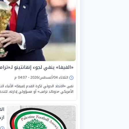
«الفيفا» ينفي لجوء إنفانتينو لـ«ترام
الثلاثاء 04/أغسطس/2026 - 04:07 م
نفى «الاتحاد الدولي لكرة القدم (فيفا)» الأنباء ا
الأمريكي «دونالد ترامب» أو مسؤولي إدارته، للتدخل 
ال
ازد
ا