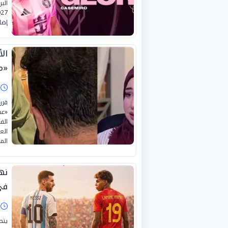
الب
إضاف
ال
«م
ا
قرر
«عص
الف
الع
الم
نها
في
ا
يتص