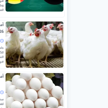
في 
الم
26
ا
للك
الت
في 
أسع
ا
سعر
لقط