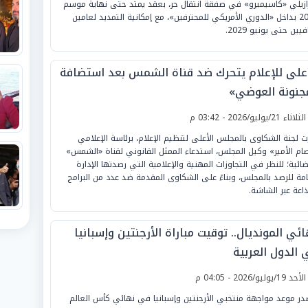
رازيلي «كاسيميرو» في صفقة انتقال حر، بعقد يمتد حتى نهاية موسم
2027 بداخل «الدوري الأمريكي للمحترفين»، مع إمكانية التمديد لعامين
يين حتى يونيو 2029.
أعلى للإعلام يتحرك ضد قناة الشمس بعد استضافة
جنونة العوضي»
لثلاثاء 21/يوليو/2026 - 03:42 م
ت لجنة الشكاوى بالمجلس الأعلى لتنظيم الإعلام، برئاسة الإعلامي
ام الأمير» وكيل المجلس، استدعاء الممثل القانوني لقناة «الشمس»
ضائية؛ للنظر في التجاوزات المهنية والإعلامية التي رصدتها الإدارة
امة للرصد بالمجلس، وبناءً على الشكاوى المقدمة ضد عدد من البرامج
ذاعة عبر الشاشة.
ئي المونديال.. توقيت مباراة الأرجنتين وإسبانيا
 الدول العربية
لأحد 19/يوليو/2026 - 04:05 م
در موعد مواجهة منتخبي الأرجنتين وإسبانيا في نهائي كأس العالم