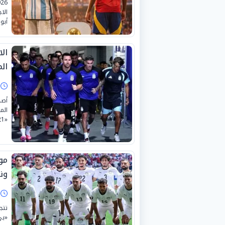
الا
أبو
ال
ال
ا
أصد
«21» من شهر يوليو الجاري بمختلف الفئات والدرجات.
مو
وني
ا
تتج
«بي