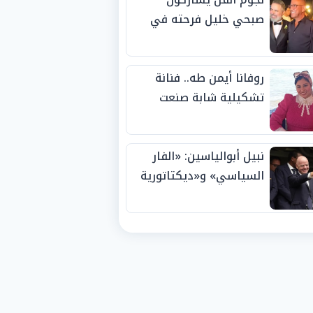
صبحي خليل فرحته في
حفل زفاف ابنته
روفانا أيمن طه.. فنانة
تشكيلية شابة صنعت
اسمها بالإبداع وحصدت
الجوائز منذ الصغر
نبيل أبوالياسين: «الفار
السياسي» و«ديكتاتورية
الميم» يدفنان «نزاهة
الفيفا».. وإقالة
«إنفانتينو» باتت حتمية