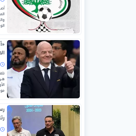
أصد
الم
وال
الو
«أز
ال
ا
تلق
هي 
الأ
موا
رس
رئا
ا