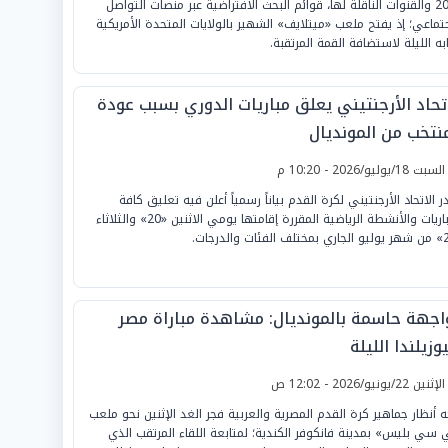
2026 والقنوات الناقلة لها، قوائم البحث الافتراضية عبر منصات التواصل
جتماعي؛ إذ يفتح ملعب «ميتلايف» الشهير بالولايات المتحدة الأمريكية
ابه الليلة لاستضافة القمة المرتقبة.
اتحاد الأرجنتيني يعلق مباريات الدوري بسبب عودة
منتخب من المونديال
لسبت 18/يوليو/2026 - 10:20 م
ر الاتحاد الأرجنتيني لكرة القدم بياناً رسمياً أعلن فيه تعليق كافة
المباريات والأنشطة الرياضية المقررة إقامتها يومي الاثنين «20» والثلاثاء
اجهة حاسمة بالمونديال: مشاهدة مباراة مصر
وزيلندا الليلة
لإثنين 22/يونيو/2026 - 12:02 ص
ه أنظار جماهير كرة القدم المصرية والعربية فجر الغد الإثنين نحو ملعب
 سي بليس» بمدينة فانكوفر الكندية؛ لمتابعة اللقاء المرتقب الذي