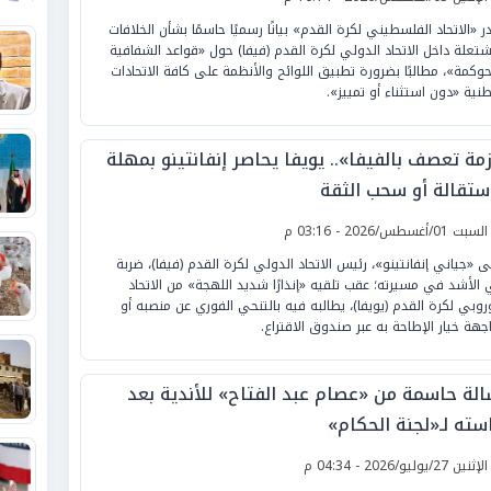
ر «الاتحاد الفلسطيني لكرة القدم» بيانًا رسميًا حاسمًا بشأن الخلافات
شتعلة داخل الاتحاد الدولي لكرة القدم (فيفا) حول «قواعد الشفافية
حوكمة»، مطالبًا بضرورة تطبيق اللوائح والأنظمة على كافة الاتحادات
طنية «دون استثناء أو تمييز».
مة تعصف بالفيفا».. يويفا يحاصر إنفانتينو بمهلة
استقالة أو سحب الثقة
لسبت 01/أغسطس/2026 - 03:16 م
ى «جياني إنفانتينو»، رئيس الاتحاد الدولي لكرة القدم (فيفا)، ضربة
الأشد في مسيرته؛ عقب تلقيه «إنذارًا شديد اللهجة» من الاتحاد
وروبي لكرة القدم (يويفا)، يطالبه فيه بالتنحي الفوري عن منصبه أو
جهة خيار الإطاحة به عبر صندوق الاقتراع.
الة حاسمة من «عصام عبد الفتاح» للأندية بعد
سته لـ«لجنة الحكام»
لإثنين 27/يوليو/2026 - 04:34 م