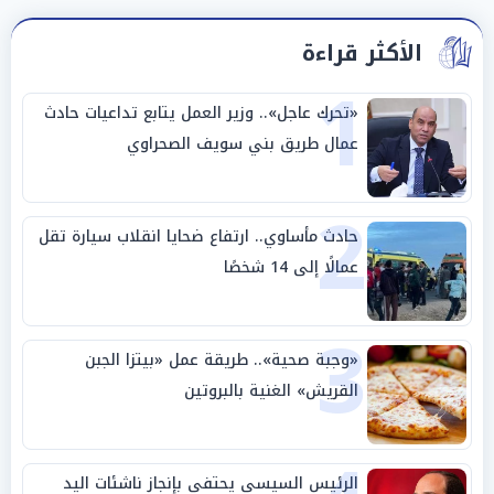
الأكثر قراءة
1
«تحرك عاجل».. وزير العمل يتابع تداعيات حادث
عمال طريق بني سويف الصحراوي
2
حادث مأساوي.. ارتفاع ضحايا انقلاب سيارة تقل
عمالًا إلى 14 شخصًا
3
«وجبة صحية».. طريقة عمل «بيتزا الجبن
القريش» الغنية بالبروتين
الرئيس السيسي يحتفي بإنجاز ناشئات اليد