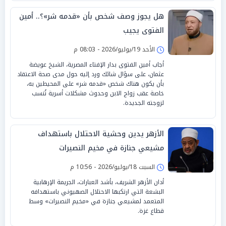
هل يجوز وصف شخص بأن «قدمه شر»؟.. أمين
الفتوى يجيب
الأحد 19/يوليو/2026 - 08:03 م
أجاب أمين الفتوى بدار الإفتاء المصرية، الشيخ عويضة
عثمان، على سؤال شائك ورد إليه حول مدى صحة الاعتقاد
بأن يكون هناك شخص «قدمه شر» على المحيطين به،
خاصة عقب زواج الابن وحدوث مشكلات أسرية تُنسب
لزوجته الجديدة.
الأزهر يدين وحشية الاحتلال باستهداف
مشيعي جنازة في مخيم النصيرات
السبت 18/يوليو/2026 - 10:56 م
أدان الأزهر الشريف، بأشد العبارات، الجريمة الإرهابية
البشعة التي ارتكبها الاحتلال الصهيوني باستهدافه
المتعمد لمشيعي جنازة في «مخيم النصيرات» وسط
قطاع غزة.