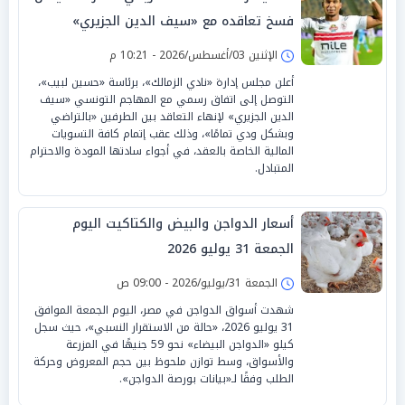
فسخ تعاقده مع «سيف الدين الجزيري»
الإثنين 03/أغسطس/2026 - 10:21 م
أعلن مجلس إدارة «نادي الزمالك»، برئاسة «حسين لبيب»،
التوصل إلى اتفاق رسمي مع المهاجم التونسي «سيف
الدين الجزيري» لإنهاء التعاقد بين الطرفين «بالتراضي
وبشكل ودي تمامًا»، وذلك عقب إتمام كافة التسويات
المالية الخاصة بالعقد، في أجواء سادتها المودة والاحترام
المتبادل.
أسعار الدواجن والبيض والكتاكيت اليوم
الجمعة 31 يوليو 2026
الجمعة 31/يوليو/2026 - 09:00 ص
شهدت أسواق الدواجن في مصر، اليوم الجمعة الموافق
31 يوليو 2026، «حالة من الاستقرار النسبي»، حيث سجل
كيلو «الدواجن البيضاء» نحو 59 جنيهًا في المزرعة
والأسواق، وسط توازن ملحوظ بين حجم المعروض وحركة
الطلب وفقًا لـ«بيانات بورصة الدواجن».