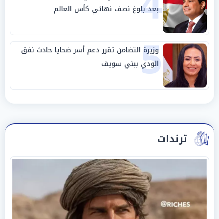
4
بعد بلوغ نصف نهائي كأس العالم
5
وزيرة التضامن تقرر دعم أسر ضحايا حادث نفق
الودي ببني سويف
ترندات