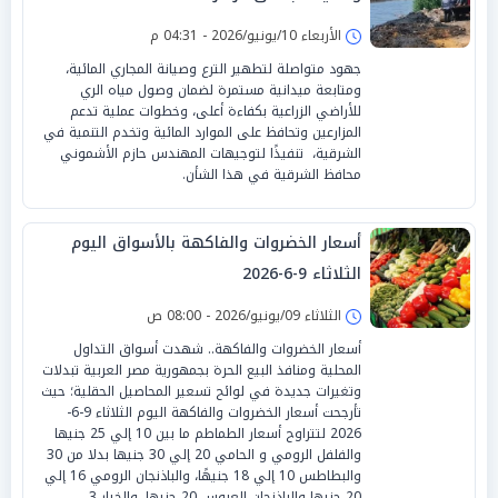
الأربعاء 10/يونيو/2026 - 04:31 م
جهود متواصلة لتطهير الترع وصيانة المجاري المائية،
ومتابعة ميدانية مستمرة لضمان وصول مياه الري
للأراضي الزراعية بكفاءة أعلى، وخطوات عملية تدعم
المزارعين وتحافظ على الموارد المائية وتخدم التنمية في
الشرقية، ‏ تنفيذًا لتوجيهات المهندس حازم الأشموني
محافظ الشرقية في هذا الشأن.
أسعار الخضروات والفاكهة بالأسواق اليوم
الثلاثاء 9-6-2026
الثلاثاء 09/يونيو/2026 - 08:00 ص
أسعار الخضروات والفاكهة.. شهدت أسواق التداول
المحلية ومنافذ البيع الحرة بجمهورية مصر العربية تبدلات
وتغيرات جديدة في لوائح تسعير المحاصيل الحقلية؛ حيث
تأرجحت أسعار الخضروات والفاكهة اليوم الثلاثاء 9-6-
2026 لتتراوح أسعار الطماطم ما بين 10 إلي 25 جنيها
والفلفل الرومي و الحامي 20 إلي 30 جنيها بدلا من 30
والبطاطس 10 إلي 18 جنيهًا، والباذنجان الرومي 16 إلي
20 جنيها والباذنجان العروس 20 جنيها، والخيار 3