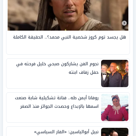
هل يجسد توم كروز شخصية النبي محمد؟.. الحقيقة الكاملة
نجوم الفن يشاركون صبحي خليل فرحته في
حفل زفاف ابنته
روفانا أيمن طه.. فنانة تشكيلية شابة صنعت
اسمها بالإبداع وحصدت الجوائز منذ الصغر
نبيل أبوالياسين: «الفار السياسي»