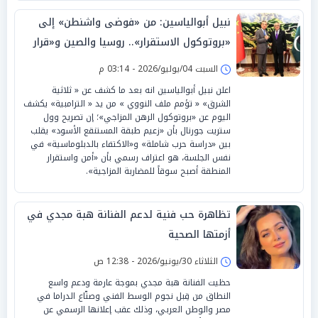
نبيل أبوالياسين: من «فوضى واشنطن» إلى
«بروتوكول الاستقرار».. روسيا والصين و«قرار
السيادة» بـ«تصفير القواعد»
السبت 04/يوليو/2026 - 03:14 م
اعلن نبيل أبوالياسين انه بعد ما كشف عن « ثلاثية
الشرق» « تؤمم ملف النووي » من يد « الترامبية» يكشف
اليوم عن «بروتوكول الرهن المزاجي»؛ إن تصريح وول
ستريت جورنال بأن «زعيم طبقة المستنقع الأسود» يقلب
بين «دراسة حرب شاملة» و«الاكتفاء بالدبلوماسية» في
نفس الجلسة، هو اعتراف رسمي بأن «أمن واستقرار
المنطقة أصبح سوقاً للمضاربة المزاجية».
تظاهرة حب فنية لدعم الفنانة هبة مجدي في
أزمتها الصحية
الثلاثاء 30/يونيو/2026 - 12:38 ص
حظيت الفنانة هبة مجدي بموجة عارمة ودعم واسع
النطاق من قِبل نجوم الوسط الفني وصنّاع الدراما في
مصر والوطن العربي، وذلك عقب إعلانها الرسمي عن