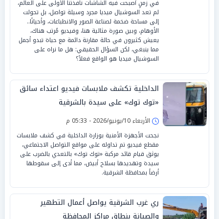
في زمنٍ أصبحت فيه الشاشات نافذتنا الأولى على العالم،
لم تعد السوشيال ميديا مجرد وسيلة تواصل، بل تحولت
إلى مساحة ضخمة لصناعة الصور والانطباعات، وأحيانًا..
الأوهام، وبين صورة مثالية هنا، وفيديو مُرتب هناك،
يعيش كثيرون في حالة مقارنة دائمة مع حياة تبدو أجمل
مما ينبغي، لكن السؤال الحقيقي: هل ما نراه على
السوشيال ميديا هو الواقع فعلاً؟
الداخلية تكشف ملابسات فيديو اعتداء سائق
«توك توك» على سيدة بالشرقية
الأربعاء 10/يونيو/2026 - 05:33 م
نجحت الأجهزة الأمنية بوزارة الداخلية في كشف ملابسات
مقطع فيديو تم تداوله على مواقع التواصل الاجتماعي،
يوثق قيام قائد مركبة «توك توك» بالتعدي بالضرب على
سيدة وتهديدها بسلاح أبيض، مما أدى إلى سقوطها
أرضاً بمحافظة الشرقية.
‏ري غرب الشرقية يواصل أعمال التطهير
والصيانة بنطاق مراكز المحافظة