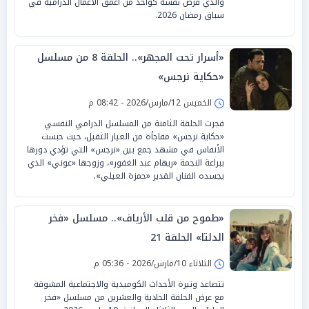
والذي فرض نفسه كواحد من أعمق الأعمال الدرامية في
سباق رمضان 2026.
«أسرار تحت المجهر».. الحلقة 8 من مسلسل
«حكاية نرجس»
الخميس 12/مارس/2026 - 08:42 م
فجرت الحلقة الثامنة من المسلسل الدرامي النفسي
«حكاية نرجس» مفاجأة من العيار الثقيل، حيث حبست
الأنفاس في مشهد جمع بين «نرجس» التي تؤدي دورها
ببراعة النجمة «ريهام عبد الغفور»، وزوجها «عوني» الذي
يجسده الفنان القدير «حمزة العيلي».
«طموح من قلب الأرياف».. مسلسل «فخر
الدلتا» الحلقة 21
الثلاثاء 10/مارس/2026 - 05:36 م
تتصاعد وتيرة الأحداث الكوميدية والاجتماعية المشوقة
مع عرض الحلقة الحادية والعشرين من مسلسل «فخر