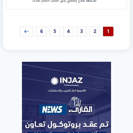
مكتبها ببلاغ رسمي إلى النائب العام ضده.
6
5
4
3
2
1