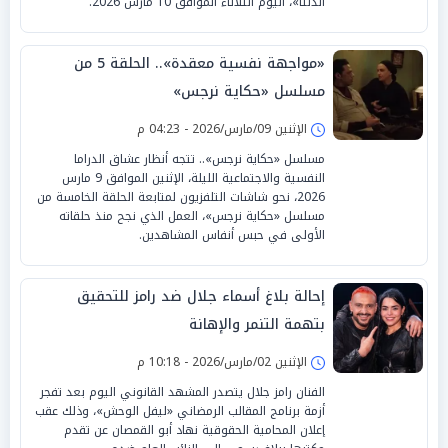
الدلتا»، اليوم الثلاثاء الموافق 10 مارس 2026.
«مواجهة نفسية معقدة».. الحلقة 5 من
مسلسل «حكاية نرجس»
الإثنين 09/مارس/2026 - 04:23 م
مسلسل «حكاية نرجس».. تتجه أنظار عشاق الدراما
النفسية والاجتماعية الليلة، الإثنين الموافق 9 مارس
2026، نحو شاشات التلفزيون لمتابعة الحلقة الخامسة من
مسلسل «حكاية نرجس»، العمل الذي نجح منذ حلقاته
الأولى في حبس أنفاس المشاهدين.
إحالة بلاغ أسماء جلال ضد رامز للتحقيق
بتهمة التنمر والإهانة
الإثنين 02/مارس/2026 - 10:18 م
الفنان رامز جلال يتصدر المشهد القانوني اليوم بعد تفجر
أزمة برنامج المقالب الرمضاني «ليفل الوحش»، وذلك عقب
إعلان المحامية الحقوقية نهاد أبو القمصان عن تقدم