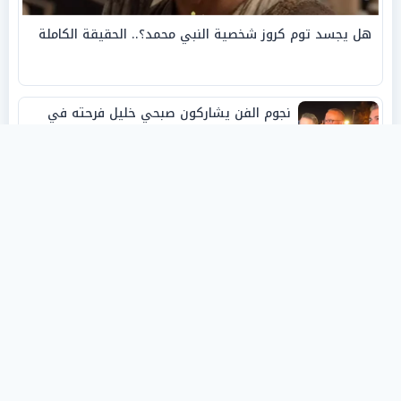
هل يجسد توم كروز شخصية النبي محمد؟.. الحقيقة الكاملة
نجوم الفن يشاركون صبحي خليل فرحته في
حفل زفاف ابنته
روفانا أيمن طه.. فنانة تشكيلية شابة صنعت
اسمها بالإبداع وحصدت الجوائز منذ الصغر
نبيل أبوالياسين: «الفار السياسي»
و«ديكتاتورية الميم» يدفنان «نزاهة الفيفا»..
وإقالة «إنفانتينو» باتت حتمية