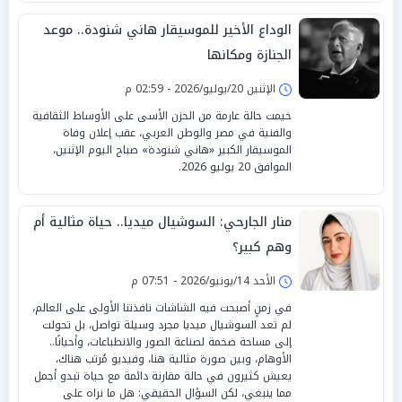
الوداع الأخير للموسيقار هاني شنودة.. موعد
الجنازة ومكانها
الإثنين 20/يوليو/2026 - 02:59 م
خيمت حالة عارمة من الحزن الأسى على الأوساط الثقافية
والفنية في مصر والوطن العربي، عقب إعلان وفاة
الموسيقار الكبير «هاني شنودة» صباح اليوم الإثنين،
الموافق 20 يوليو 2026.
منار الجارحي: السوشيال ميديا.. حياة مثالية أم
وهم كبير؟
الأحد 14/يونيو/2026 - 07:51 م
في زمنٍ أصبحت فيه الشاشات نافذتنا الأولى على العالم،
لم تعد السوشيال ميديا مجرد وسيلة تواصل، بل تحولت
إلى مساحة ضخمة لصناعة الصور والانطباعات، وأحيانًا..
الأوهام، وبين صورة مثالية هنا، وفيديو مُرتب هناك،
يعيش كثيرون في حالة مقارنة دائمة مع حياة تبدو أجمل
مما ينبغي، لكن السؤال الحقيقي: هل ما نراه على