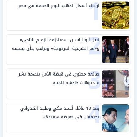
1
ارتفاع أسعار الذهب اليوم الجمعة في مصر
2
نبيل أبوالياسين.. «متلازمة الزعيم الناجي»
و«فخ الشرعية المزدوجة» وترامب ينأى بنفسه
وحليفه في «ميتم استراتيجي»
3
صانعة محتوى في قبضة الأمن بتهمة نشر
فيديوهات خادشة للحياء
4
بعد 13 عامًا.. أحمد مكي وماجد الكدواني
يجتمعان في «فرصة سعيدة»