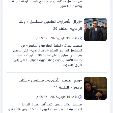
من مسلسل «حكاية نرجس»، الذي تلعب بطولته النجمة
ريهام عبد الغفور.
«زلزال الأسرار».. تفاصيل مسلسل «أولاد
الراعي» الحلقة 26
الأحد 15/مارس/2026 - 09:57 م
شهدت أحداث «الحلقة السادسة والعشرين» من
المسلسل الدرامي الضخم «أولاد الراعي»، الذي ينافس
بقوة في سباق رمضان لعام 2026، تطورات درامية
حابسة للأنفاس، حيث وصلت ذروة الصراع العائلي إلى
طريق مسدود.
«وجع الصمت الأنثوي».. مسلسل «حكاية
نرجس» الحلقة 11
الأحد 15/مارس/2026 - 05:36 م
مسلسل حكاية نرجس.. تتجه أنظار عشاق الدراما
الاجتماعية النفسية مساء اليوم الأحد 15 مارس 2026 نحو