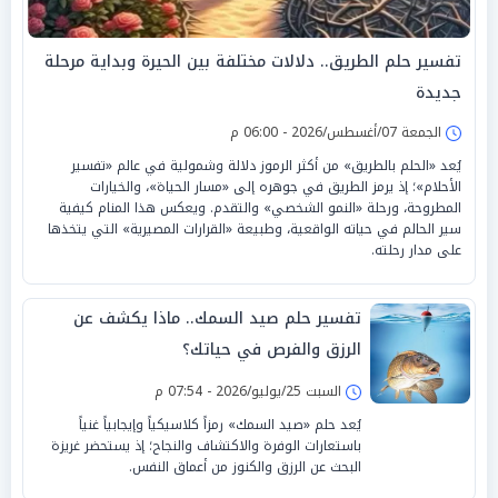
تفسير حلم الطريق.. دلالات مختلفة بين الحيرة وبداية مرحلة
جديدة
الجمعة 07/أغسطس/2026 - 06:00 م
يُعد «الحلم بالطريق» من أكثر الرموز دلالة وشمولية في عالم «تفسير
الأحلام»؛ إذ يرمز الطريق في جوهره إلى «مسار الحياة»، والخيارات
المطروحة، ورحلة «النمو الشخصي» والتقدم. ويعكس هذا المنام كيفية
سير الحالم في حياته الواقعية، وطبيعة «القرارات المصيرية» التي يتخذها
على مدار رحلته.
تفسير حلم صيد السمك.. ماذا يكشف عن
الرزق والفرص في حياتك؟
السبت 25/يوليو/2026 - 07:54 م
يُعد حلم «صيد السمك» رمزاً كلاسيكياً وإيجابياً غنياً
باستعارات الوفرة والاكتشاف والنجاح؛ إذ يستحضر غريزة
البحث عن الرزق والكنوز من أعماق النفس.