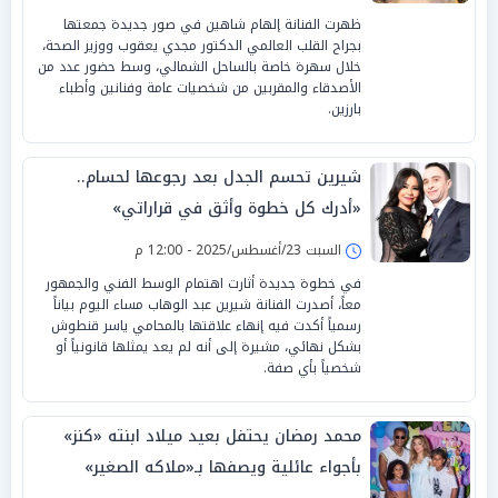
ظهرت الفنانة إلهام شاهين في صور جديدة جمعتها
بجراح القلب العالمي الدكتور مجدي يعقوب ووزير الصحة،
خلال سهرة خاصة بالساحل الشمالي، وسط حضور عدد من
الأصدقاء والمقربين من شخصيات عامة وفنانين وأطباء
بارزين.
شيرين تحسم الجدل بعد رجوعها لحسام..
«أدرك كل خطوة وأثق في قراراتي»
السبت 23/أغسطس/2025 - 12:00 م
في خطوة جديدة أثارت اهتمام الوسط الفني والجمهور
معاً، أصدرت الفنانة شيرين عبد الوهاب مساء اليوم بياناً
رسمياً أكدت فيه إنهاء علاقتها بالمحامي ياسر قنطوش
بشكل نهائي، مشيرة إلى أنه لم يعد يمثلها قانونياً أو
شخصياً بأي صفة.
محمد رمضان يحتفل بعيد ميلاد ابنته «كنز»
بأجواء عائلية ويصفها بـ«ملاكه الصغير»