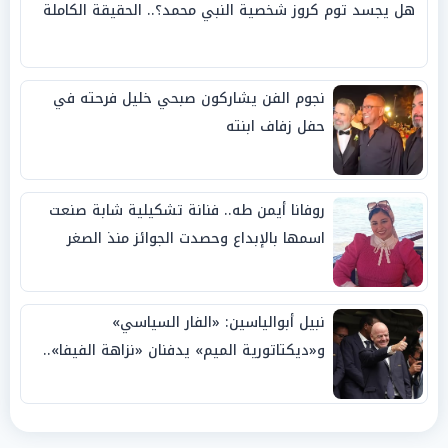
هل يجسد توم كروز شخصية النبي محمد؟.. الحقيقة الكاملة
نجوم الفن يشاركون صبحي خليل فرحته في
حفل زفاف ابنته
روفانا أيمن طه.. فنانة تشكيلية شابة صنعت
اسمها بالإبداع وحصدت الجوائز منذ الصغر
نبيل أبوالياسين: «الفار السياسي»
و«ديكتاتورية الميم» يدفنان «نزاهة الفيفا»..
وإقالة «إنفانتينو» باتت حتمية