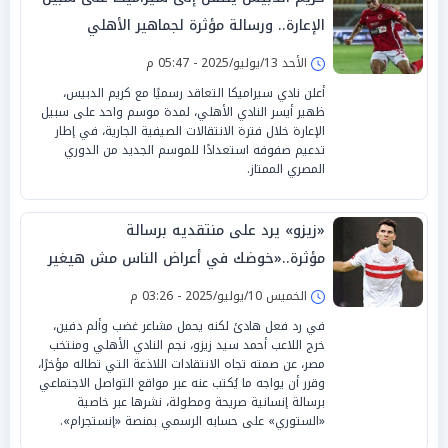
الإعارة.. ورسالة مؤثرة لجماهير الأهلي
الأحد 13/يوليو/2025 - 05:47 م
أعلن نادي سيراميكا التعاقد رسميًا مع كريم الدبيس،
ظهير أيسر النادي الأهلي، لمدة موسم واحد على سبيل
الإعارة خلال فترة الانتقالات الصيفية الجارية، في إطار
تدعيم صفوفه استعدادًا للموسم الجديد من الدوري
المصري الممتاز.
«زيزو» يرد على منتقديه برسالة
مؤثرة..«خوضك في أعراض الناس مش هيغير
حياتك»
الخميس 10/يوليو/2025 - 03:26 م
في رد فعل هادئ لكنه يحمل مشاعر غضب وألم دفين،
خرج اللاعب أحمد سيد زيزو، نجم النادي الأهلي ومنتخب
مصر، عن صمته تجاه الانتقادات اللاذعة التي تطاله مؤخرًا،
وقرر أن يواجه ما يُكتب عنه عبر مواقع التواصل الاجتماعي
برسالة إنسانية صريحة ومطولة، نشرها عبر خاصية
«الستوري» على حسابه الرسمي بمنصة «إنستجرام».