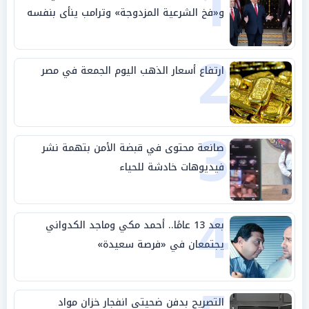
1
و«فخ الشرعية المزدوجة» وترامب ينأى بنفسه
وحليفه في «ميتم استراتيجي»
2
ارتفاع أسعار الذهب اليوم الجمعة في مصر
3
صانعة محتوى في قبضة الأمن بتهمة نشر
فيديوهات خادشة للحياء
4
بعد 13 عامًا.. أحمد مكي وماجد الكدواني
يجتمعان في «فرصة سعيدة»
التصريح بدفن ضحيتي انفجار خزان مواد