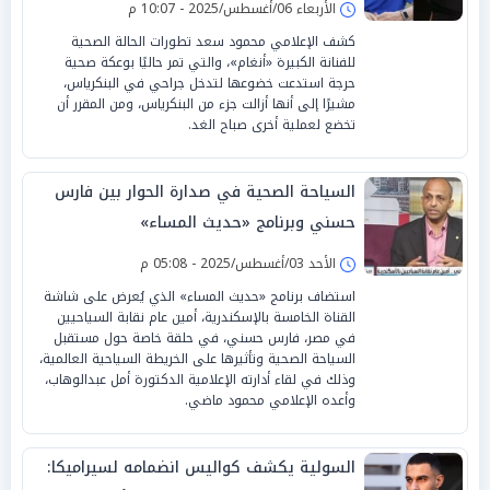
الأربعاء 06/أغسطس/2025 - 10:07 م
كشف الإعلامي محمود سعد تطورات الحالة الصحية
للفنانة الكبيرة «أنغام»، والتي تمر حاليًا بوعكة صحية
حرجة استدعت خضوعها لتدخل جراحي في البنكرياس،
مشيرًا إلى أنها أزالت جزء من البنكرياس، ومن المقرر أن
تخضع لعملية أخرى صباح الغد.
السياحة الصحية في صدارة الحوار بين فارس
حسني وبرنامج «حديث المساء»
الأحد 03/أغسطس/2025 - 05:08 م
استضاف برنامج «حديث المساء» الذي يُعرض على شاشة
القناة الخامسة بالإسكندرية، أمين عام نقابة السياحيين
في مصر، فارس حسني، في حلقة خاصة حول مستقبل
السياحة الصحية وتأثيرها على الخريطة السياحية العالمية،
وذلك في لقاء أدارته الإعلامية الدكتورة أمل عبدالوهاب،
وأعده الإعلامي محمود ماضي.
السولية يكشف كواليس انضمامه لسيراميكا: