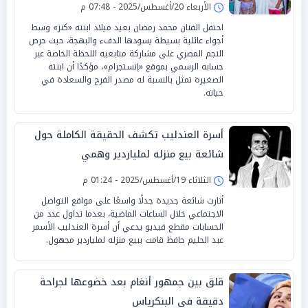
الأربعاء 20/أغسطس/2025 - 07:48 م
احتفل الفنان محمد رمضان بعيد ميلاد ابنته «كنز» وسط
أجواء عائلية بسيطة يسودها الدفء والبهجة، حيث حرص
النجم المصري على مشاركة متابعيه اللحظة الخاصة عبر
حسابه الرسمي بموقع «إنستجرام»، مؤكدًا أن ابنته
الصغيرة تمثل بالنسبة له مصدر الفرح والسعادة في
حياته.
أسرة العندليب تكشف الحقيقة الكاملة حول
شائعة بيع منزله لملياردير وهمي
الثلاثاء 19/أغسطس/2025 - 01:24 م
أثارت شائعة جديدة جدلًا واسعًا على مواقع التواصل
الاجتماعي خلال الساعات الماضية، بعدما تداول عدد من
الحسابات مقطع فيديو يدعي أن أسرة العندليب الأسمر
عبد الحليم حافظ قامت ببيع منزله لملياردير مجهول.
قلق بين جمهور أنغام بعد خضوعها لجراحة
دقيقة في البنكرياس