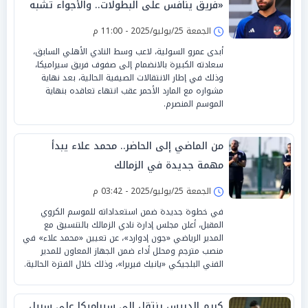
«فريق ينافس على البطولات.. والأجواء تشبه
الأهلي»
الجمعة 25/يوليو/2025 - 11:00 م
أبدى عمرو السولية، لاعب وسط النادي الأهلي السابق،
سعادته الكبيرة بالانضمام إلى صفوف فريق سيراميكا،
وذلك في إطار الانتقالات الصيفية الحالية، بعد نهاية
مشواره مع المارد الأحمر عقب انتهاء تعاقده بنهاية
الموسم المنصرم.
من الماضي إلى الحاضر.. محمد علاء يبدأ
مهمة جديدة في الزمالك
الجمعة 25/يوليو/2025 - 03:42 م
في خطوة جديدة ضمن استعداداته للموسم الكروي
المقبل، أعلن مجلس إدارة نادي الزمالك بالتنسيق مع
المدير الرياضي «جون إدوارد»، عن تعيين «محمد علاء» في
منصب مترجم ومحلل أداء ضمن الجهاز المعاون للمدير
الفني البلجيكي «يانيك فيريرا»، وذلك خلال الفترة الحالية.
كريم الدبيس ينتقل إلى سيراميكا على سبيل