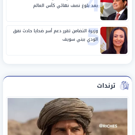
4
بعد بلوغ نصف نهائي كأس العالم
5
وزيرة التضامن تقرر دعم أسر ضحايا حادث نفق
الودي ببني سويف
ترندات