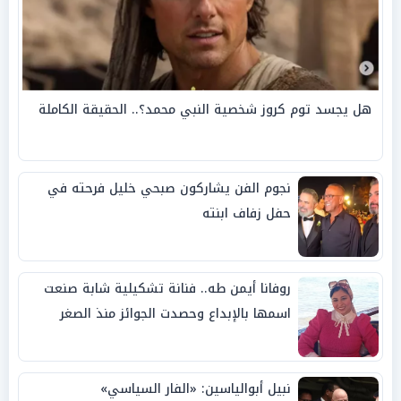
هل يجسد توم كروز شخصية النبي محمد؟.. الحقيقة الكاملة
نجوم الفن يشاركون صبحي خليل فرحته في
حفل زفاف ابنته
روفانا أيمن طه.. فنانة تشكيلية شابة صنعت
اسمها بالإبداع وحصدت الجوائز منذ الصغر
نبيل أبوالياسين: «الفار السياسي»