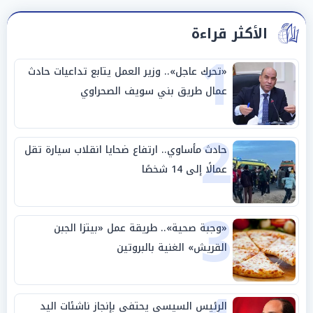
الأكثر قراءة
1
«تحرك عاجل».. وزير العمل يتابع تداعيات حادث
عمال طريق بني سويف الصحراوي
2
حادث مأساوي.. ارتفاع ضحايا انقلاب سيارة تقل
عمالًا إلى 14 شخصًا
3
«وجبة صحية».. طريقة عمل «بيتزا الجبن
القريش» الغنية بالبروتين
الرئيس السيسي يحتفي بإنجاز ناشئات اليد