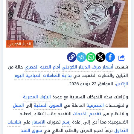
الدينار الكويتي
شارك
شهدت
أسعار
صرف
الدينار الكويتي
أمام
الجنيه المصري
حالة من
التباين والتفاوت الطفيف في
بداية
التعاملات الصباحية
اليوم
الإثنين
، الموافق 22 يونيو 2026.
وتزامنت هذه التحركات السعرية مع عودة
البنوك المصرية
والمؤسسات
المصرفية
العاملة في
السوق المحلية
إلى
العمل
والانتظام في
تقديم
الخدمات
النقدية عقب انتهاء العطلة
الأسبوعية؛ مما أدى إلى إعادة
رسم
تصورات
الأسعار
على
شاشات
التداول
ترقباً لحجم العرض والطلب الحالي في
سوق
النقد