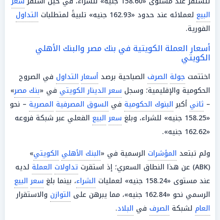
لتستقر عند مستوى «158.60 جنيه» للشراء، في حين استقر
سعر
البيع
لعملائه عند حدود «162.93 جنيه» تلبيةً لمتطلبات
التداول
الفورية.
أسعار العملة الكويتية في بنك مصر والبنك الأهلي
الكويتي
اختتمت
جولة
الصرف
الصباحية برصد
أسعار
التداول
في الصروح
الحكومية والإقليمية؛ وسجل
سعر الدينار الكويتي
في «
بنك مصر
»
–
ثاني
أكبر
البنوك الحكومية
في
السوق المصرفية
المصرية
– نحو
«158.25 جنيه» للشراء، وبلغ
سعر
البيع
الفعلي عبر شبكة فروعه
«162.62 جنيه».
ولم تبتعد
المؤشرات
الرسمية في «
البنك الأهلي
الكويتي
»
(ABK) عن هذا النطاق السعري؛ إذ استقرت
تداولات
العملة
لديه
عند مستوى «158.24 جنيه» لعمليات
الشراء
، بينما بلغ
سعر
البيع
الرسمي نحو «162.84 جنيه»، مما يبرهن على
التوازن
والاستقرار
العام
لشبكة
الصرف
في
البلاد
.