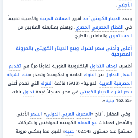
الأجنبي
.
ويعد
الدينار الكويتي
أحد
أقوى
العملات العربية
والأجنبية تقييماً
في
القطاع المصرفي
المصري
، ويهتم بمتابعته الملايين من
المستثمرين
والعاملين بالخارج.
أعلى وأدنى سعر لشراء وبيع الدينار الكويتي بالمرونة
المصرفية
أظهرت
لوحات
التداول
الإلكترونية الفورية تفاوتًا مرنًا في
تقديم
أسعار
التداول
بين
البنوك
الخاصة والحكومية؛ وتصدر «
بنك
الشركة
المصرفية
العربية
الدولية» (SAIB) قائمة
البنوك
التي تقدم أعلى
سعر لشراء الدينار الكويتي
في مصر، مسجلاً قيمة
تداول
بلغت
«162.55
جنيه
».
وفي المقابل، أتاح «
المصرف
العربي
الدولي
»
السعر
الأدنى
والأفضل لعمليات
بيع
العملة
الكويتية للمواطنين والشركات،
مستقرًا عند مستوى «162.54
جنيه
» للبيع، مما يعكس مرونة