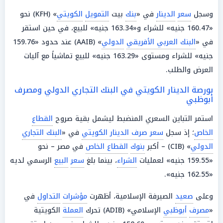
وسجل
سعر
الدينار
في «
بنك
بيت
التمويل
الكويتي
» (KFH) نحو
«160.47 جنيه» للشراء و«163.34 جنيه» للبيع، في حين استقر
في «
البنك العربي الأفريقي
الدولي
» (AAIB) عند حدود «159.76
جنيه» للشراء ومستوى «163.29 جنيه» للبيع تماشياً مع آليات
العرض والطلب.
بورصة الدينار الكويتي في البنك التجاري الدولي ومصرف
أبوظبي
استمر التباين السعري المنضبط ليشمل بقية صروح
القطاع
الخاص
؛ إذ سجل
سعر صرف الدينار الكويتي
في «
البنك التجاري
الدولي
» (CIB) – أكبر
بنوك
القطاع الخاص
في مصر – نحو
«159.55 جنيه» لعمليات
الشراء
، بينما بلغ
سعر
البيع
الرسمي لديه
«162.55 جنيه».
وعلى
صعيد
الصيرفة الإسلامية، أظهرت
مؤشرات
التداول
في
«
مصرف
أبوظبي
الإسلامي» (ADIB) تحرك
العملة
الكويتية