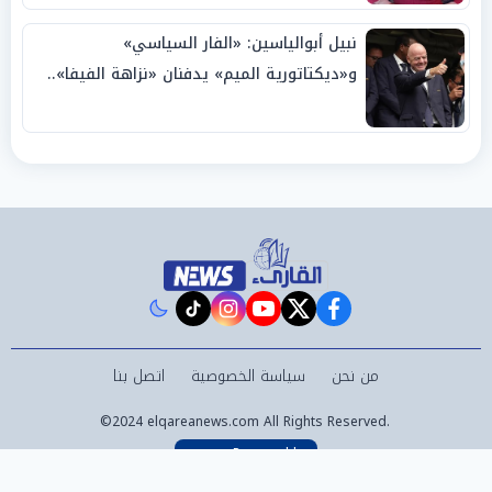
نبيل أبوالياسين: «الفار السياسي»
و«ديكتاتورية الميم» يدفنان «نزاهة الفيفا»..
وإقالة «إنفانتينو» باتت حتمية
instagram
tiktok
youtube
twitter
facebook
من نحن
سياسة الخصوصية
اتصل بنا
©2024 elqareanews.com All Rights Reserved.
Powered by