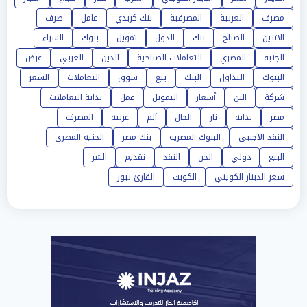
مصرف
العربية
المصرفية
بنك كريدي
عامل
صرف
الاثنين
الصباح
بنك
الدول
تمويل
بنوك
الشراء
الجنيه
المصري
التعاملات الصباحية
الدين
العربي
عرض
البنوك
التداول
البنك
بيع
سوق
التعاملات
السعر
شركة
البن
أسعار
التمويل
عمل
بداية التعاملات
مصر
بداية
نار
الحال
ألم
عربية
المصرف
النقد الاجنبي
البنوك المصرية
بنك مصر
الجنية المصري
البيع
دولي
الجن
النقد
تقديم
الشر
سعر الدينار الكويتي
الكويت
القارئ نيوز