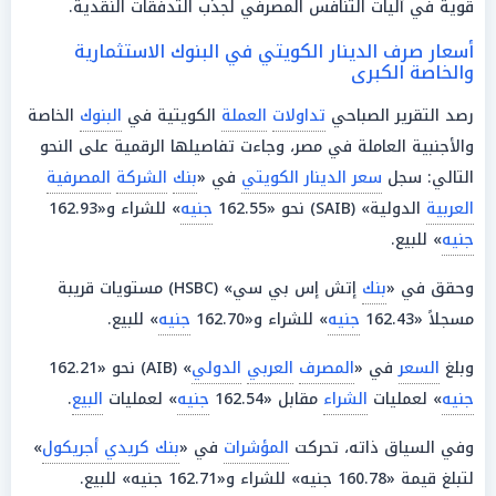
قوية في آليات التنافس المصرفي لجذب التدفقات النقدية.
أسعار صرف الدينار الكويتي في البنوك الاستثمارية
والخاصة الكبرى
رصد التقرير الصباحي
تداولات
العملة
الكويتية في
البنوك
الخاصة
والأجنبية العاملة في مصر، وجاءت تفاصيلها الرقمية على النحو
التالي: سجل
سعر الدينار الكويتي
في «
بنك
الشركة
المصرفية
العربية
الدولية» (SAIB) نحو «162.55
جنيه
» للشراء و«162.93
جنيه
» للبيع.
وحقق في «
بنك
إتش إس بي سي» (HSBC) مستويات قريبة
مسجلاً «162.43
جنيه
» للشراء و«162.70
جنيه
» للبيع.
وبلغ
السعر
في «
المصرف
العربي
الدولي
» (AIB) نحو «162.21
جنيه
» لعمليات
الشراء
مقابل «162.54
جنيه
» لعمليات
البيع
.
وفي السياق ذاته، تحركت
المؤشرات
في «
بنك كريدي أجريكول
»
لتبلغ قيمة «160.78 جنيه» للشراء و«162.71 جنيه» للبيع.