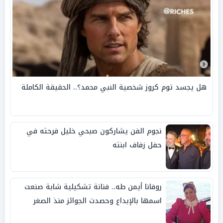
هل يجسد توم كروز شخصية النبي محمد؟.. الحقيقة الكاملة
نجوم الفن يشاركون صبحي خليل فرحته في
حفل زفاف ابنته
روفانا أيمن طه.. فنانة تشكيلية شابة صنعت
اسمها بالإبداع وحصدت الجوائز منذ الصغر