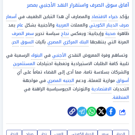
آفاق سوق الصرف واستقرار النقد الأجنبي بمصر
يؤكد
خبراء
الاقتصاد
والمصارف أن هذا التباين الطفيف في
أسعار
صرف
الدينار الكويتي
والعملات
العربية
والأجنبية بشكل
عام
يعد
ظاهرة
صحية
وإيجابية؛ ويعكس
نجاح
سياسة تحرير
سعر
الصرف
المرنة التي ينتهجها
البنك المركزي المصري
بآليات
السوق
الحر
.
وتساهم وفرة المعروض النقدي
الأجنبي
في
البنوك
الرسمية في
تلبية كافة الطلبات الاستيرادية وتغطية احتياجات
المستثمرين
والشركات بسلاسة تامة، مما أدى إلى القضاء تماماً على أي
أسواق
موازية للعملة، ودعم
الجنيه المصري
في مواجهة
التحديات
الاقتصادية
والتوترات الجيوسياسية الراهنة في
المنطقة
.
شارك
الدينار
سعر
الدينار الكويتي
العرب
تجار
صباح
التجار